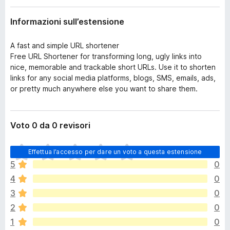
i
i
o
Informazioni sull’estensione
v
n
i
e
A fast and simple URL shortener
p
Free URL Shortener for transforming long, ugly links into
e
nice, memorable and trackable short URLs. Use it to shorten
r
links for any social media platforms, blogs, SMS, emails, ads,
F
or pretty much anywhere else you want to share them.
i
r
e
Voto 0 da 0 revisori
f
o
N
Effettua l’accesso per dare un voto a questa estensione
x
o
5
0
n
4
0
c
i
3
0
s
2
0
o
1
0
n