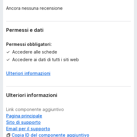
o
Ancora nessuna recensione
a
n
c
o
Permessi e dati
r
a
Permessi obbligatori:
v
Accedere alle schede
a
Accedere ai dati di tutti i siti web
l
u
Ulteriori informazioni
t
a
z
i
Ulteriori informazioni
o
n
Link componente aggiuntivo
i
Pagina principale
Sito di supporto
Email per il supporto
Copia ID del componente aggiuntivo