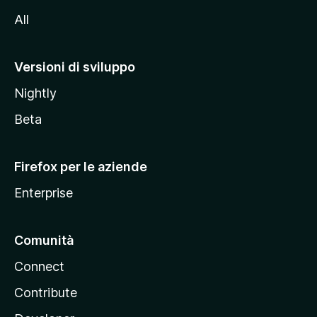
i
All
t
o
M
Versioni di sviluppo
o
Nightly
z
i
Beta
l
l
Firefox per le aziende
a
Enterprise
Comunità
Connect
Contribute