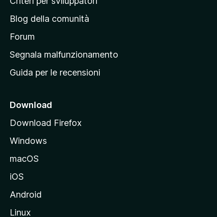
Criteri per sviluppatori
n
Blog della comunità
a
p
Forum
r
Segnala malfunzionamento
i
Guida per le recensioni
n
c
i
Download
p
Download Firefox
a
Windows
l
e
macOS
d
iOS
e
l
Android
s
Linux