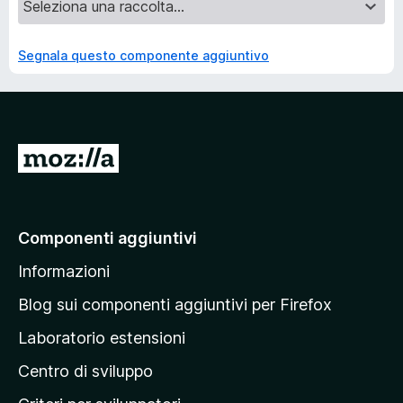
Segnala questo componente aggiuntivo
V
a
i
a
Componenti aggiuntivi
l
Informazioni
l
a
Blog sui componenti aggiuntivi per Firefox
p
Laboratorio estensioni
a
Centro di sviluppo
g
i