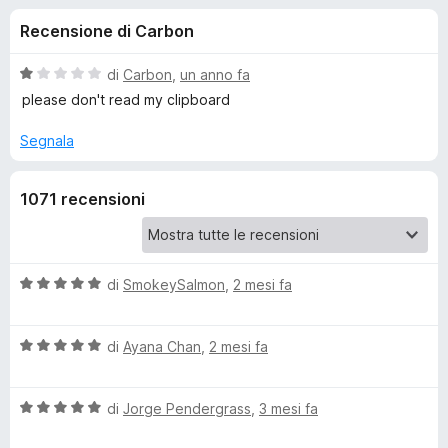
i
6
i
Recensione di Carbon
s
v
o
u
i
5
V
di
Carbon
,
un anno fa
p
n
a
please don't read my clipboard
e
l
u
r
Segnala
i
t
F
a
i
p
1071 recensioni
t
r
a
e
e
1
f
s
o
u
V
di
SmokeySalmon
,
2 mesi fa
r
5
a
x
l
F
V
u
di
Ayana Chan
,
2 mesi fa
a
t
l
l
a
V
u
di
Jorge Pendergrass
,
3 mesi fa
t
a
t
a
a