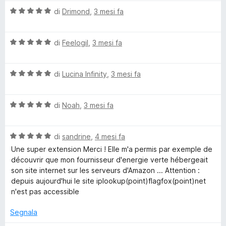
l
a
5
V
u
di
Drimond
,
3 mesi fa
t
s
g
a
t
a
u
l
a
5
5
f
V
u
di
Feelogil
,
3 mesi fa
t
s
a
t
a
u
l
o
a
5
5
V
u
di
Lucina Infinity
,
3 mesi fa
t
s
a
t
a
u
x
l
a
5
5
V
u
di
Noah
,
3 mesi fa
t
s
a
t
a
u
l
a
5
5
V
u
di
sandrine
,
4 mesi fa
t
s
a
t
a
u
Une super extension Merci ! Elle m'a permis par exemple de
l
a
5
5
découvrir que mon fournisseur d'energie verte hébergeait
u
t
s
son site internet sur les serveurs d'Amazon ... Attention :
t
a
u
depuis aujourd'hui le site iplookup(point)flagfox(point)net
a
5
5
n'est pas accessible
t
s
a
u
Segnala
5
5