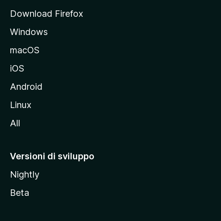
p
Download Firefox
a
Windows
l
e
macOS
d
iOS
e
l
Android
s
Linux
i
All
t
o
M
Versioni di sviluppo
o
Nightly
z
i
Beta
l
l