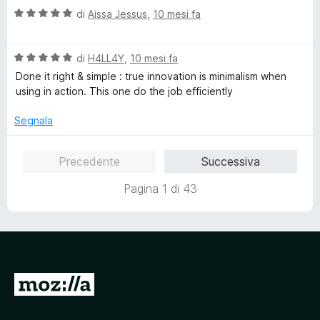
5
V
u
di
Aissa Jessus
,
10 mesi fa
a
t
l
a
V
u
di
H4LL4Y
,
10 mesi fa
t
a
t
a
Done it right & simple : true innovation is minimalism when
l
a
5
using in action. This one do the job efficiently
u
t
s
t
a
u
Segnala
a
5
5
t
s
Precedente
Successiva
a
u
5
5
Pagina 1 di 43
s
u
5
V
a