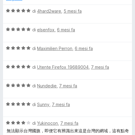
t
a
V
di
4hard2ware
,
5 mesi fa
1
a
s
l
u
V
u
di
elsenfox
,
6 mesi fa
5
a
t
l
a
V
u
di
Maximilien Perron
,
6 mesi fa
t
a
t
a
l
a
5
V
u
di
Utente Firefox 19689004
,
7 mesi fa
t
s
a
t
a
u
l
a
5
5
V
u
di
Nundedie
,
7 mesi fa
t
s
a
t
a
u
l
a
5
5
V
u
di
Sunny
,
7 mesi fa
t
s
a
t
a
u
l
a
5
5
V
u
di
Yukinocon
,
7 mesi fa
t
s
a
t
a
u
無法顯示台灣國旗，即便它有辨識出來這是台灣的網域，這有點奇