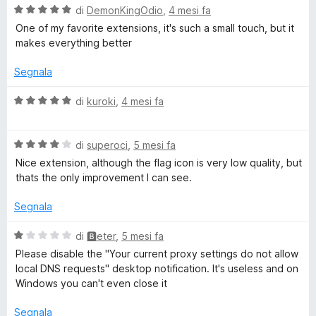
s
V
di
DemonKingOdio
,
4 mesi fa
u
a
One of my favorite extensions, it's such a small touch, but it
5
l
makes everything better
u
t
Segnala
a
t
V
di
kuroki
,
4 mesi fa
a
a
5
l
s
V
u
di
superoci
,
5 mesi fa
u
a
t
Nice extension, although the flag icon is very low quality, but
5
l
a
thats the only improvement I can see.
u
t
t
a
Segnala
a
5
t
s
V
di
🅱eter
,
5 mesi fa
a
u
a
Please disable the "Your current proxy settings do not allow
4
5
l
local DNS requests" desktop notification. It's useless and on
s
u
Windows you can't even close it
u
t
5
a
Segnala