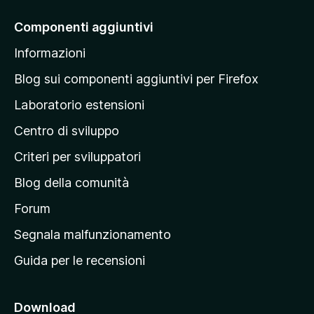
i
a
Componenti aggiuntivi
l
Informazioni
l
a
Blog sui componenti aggiuntivi per Firefox
p
Laboratorio estensioni
a
Centro di sviluppo
g
i
Criteri per sviluppatori
n
Blog della comunità
a
p
Forum
r
Segnala malfunzionamento
i
Guida per le recensioni
n
c
i
Download