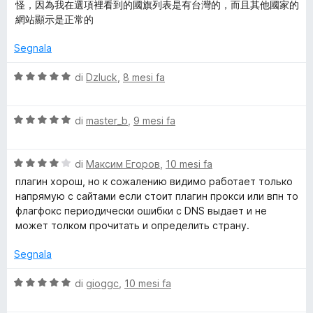
l
a
5
5
怪，因為我在選項裡看到的國旗列表是有台灣的，而且其他國家的
u
t
s
網站顯示是正常的
t
a
u
a
5
5
Segnala
t
s
a
u
V
di
Dzluck
,
8 mesi fa
4
5
a
s
l
u
V
u
di
master_b
,
9 mesi fa
5
a
t
l
a
V
u
di
Максим Егоров
,
10 mesi fa
t
a
t
a
плагин хорош, но к сожалению видимо работает только
l
a
5
напрямую с сайтами если стоит плагин прокси или впн то
u
t
s
флагфокс периодически ошибки с DNS выдает и не
t
a
u
может толком прочитать и определить страну.
a
5
5
t
s
Segnala
a
u
4
5
V
di
gioggc
,
10 mesi fa
s
a
u
l