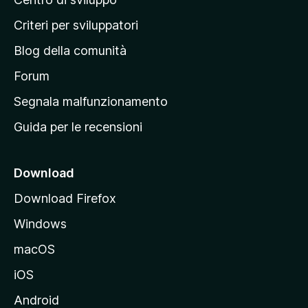
g
i
Criteri per sviluppatori
n
Blog della comunità
a
p
Forum
r
Segnala malfunzionamento
i
Guida per le recensioni
n
c
i
Download
p
Download Firefox
a
Windows
l
e
macOS
d
iOS
e
l
Android