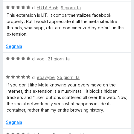
V
di
FUTA Bash
,
9 giorni fa
e
a
This extension is LIT. It compartmentalizes facebook
l
properly. But I would appreciate if all the meta sites like
b
u
threads, whatsapp, etc. are containerized by default in this
t
extension.
o
a
t
Segnala
a
o
5
V
di
yogi
,
21 giorni fa
s
a
k
u
l
5
V
u
di
ebayybe
,
25 giorni fa
C
a
t
If you don't like Meta knowing your every move on the
l
a
internet, this extension is a must-install. It blocks hidden
o
u
t
trackers and "Like" buttons scattered all over the web. Now,
t
a
the social network only sees what happens inside its
a
5
n
container, rather than my entire browsing history.
t
s
a
u
Segnala
t
5
5
s