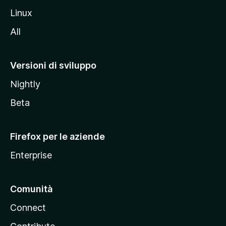
s
Linux
i
All
t
o
M
Versioni di sviluppo
o
Nightly
z
i
Beta
l
l
Firefox per le aziende
a
Enterprise
Comunità
Connect