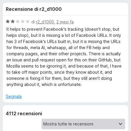
i
5
i
Recensione di r2_d1000
s
v
o
u
i
5
V
di
r2_d1000
,
2 mesi fa
p
n
a
It helps to prevent Facebook's tracking (doesn't stop, but
e
l
helps stop), but it is missing a lot of Facebook URLs. It only
u
r
has 3 of Facebook's URLs built in, but it is missing the URLs
i
t
F
for threads, meta AI, whatsapp, all of the FB help and
a
company pages, and their other projects. There is actually
i
p
t
an issue and pull request open for this on their GitHub, but
r
a
Mozilla seems to be ignoring it, and because of that, I have
e
e
2
to take off major points, since they know about it, and
f
s
someone is fixing it for them, but they still aren't doing
o
u
r
anything about it, which is unfortunate.
5
x
Segnala
F
a
4112 recensioni
c