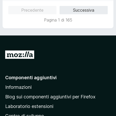
5
l
s
u
Precedente
Successiva
u
t
5
a
Pagina 1 di 165
t
a
5
s
u
5
V
a
i
a
Componenti aggiuntivi
l
Informazioni
l
a
Blog sui componenti aggiuntivi per Firefox
p
Laboratorio estensioni
a
Centro di sviluppo