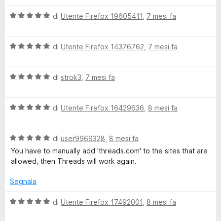
5
5
l
s
V
u
di
Utente Firefox 19605411
,
7 mesi fa
u
a
t
5
l
a
V
u
di
Utente Firefox 14376762
,
7 mesi fa
t
a
t
a
l
a
5
V
u
di
strok3
,
7 mesi fa
t
s
a
t
a
u
l
a
5
5
V
u
di
Utente Firefox 16429636
,
8 mesi fa
t
s
a
t
a
u
l
a
5
5
V
u
di
user9969328
,
8 mesi fa
t
s
a
t
a
u
You have to manually add 'threads.com' to the sites that are
l
a
5
5
allowed, then Threads will work again.
u
t
s
t
a
u
Segnala
a
5
5
t
s
V
di
Utente Firefox 17492001
,
8 mesi fa
a
u
a
5