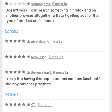
s
V
u
di
bojamajams
,
5 mesi fa
u
a
t
Doesn't work, I can search something in firefox and on
5
l
a
another browser altogether will start getting ads for that
u
t
type of product on facebook
t
a
a
5
Segnala
t
s
a
u
V
di
elsenfox
,
6 mesi fa
1
5
a
s
l
u
V
u
di
Avakining
,
6 mesi fa
5
a
t
l
a
V
u
di
SewerBeast
,
6 mesi fa
t
a
t
a
I really like having this app to protect me from facebook's
l
a
5
sketchy business practices
u
t
s
t
a
u
Segnala
a
5
5
t
s
V
di
KT
,
6 mesi fa
a
u
a