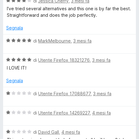
V
di
Jessica Cherry
,
3 mesi fa
a
u
a
I've tried several alternatives and this one is by far the best.
5
l
Straightforward and does the job perfectly.
i
u
t
Segnala
a
n
t
V
di
MarkMelbourne
,
3 mesi fa
a
a
e
4
l
s
V
u
di
Utente Firefox 18321276
,
3 mesi fa
r
u
a
t
I LOVE IT!
5
l
a
u
t
Segnala
t
a
a
5
V
di
Utente Firefox 17088677
,
3 mesi fa
t
s
a
a
u
l
5
5
V
u
di
Utente Firefox 14269227
,
4 mesi fa
s
a
t
u
l
a
5
V
u
di
David Gall
,
4 mesi fa
t
a
t
a