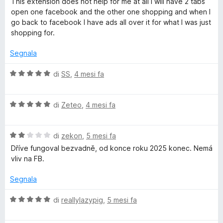
This extension does not help for me at all I will have 2 tabs
l
a
1
open one facebook and the other one shopping and when I
u
t
s
go back to facebook I have ads all over it for what I was just
t
a
u
shopping for.
a
1
5
t
s
Segnala
a
u
1
5
V
di
SS
,
4 mesi fa
s
a
u
l
5
V
u
di
Zeteo
,
4 mesi fa
a
t
l
a
V
u
di
zekon
,
5 mesi fa
t
a
t
a
Dříve fungoval bezvadně, od konce roku 2025 konec. Nemá
l
a
5
vliv na FB.
u
t
s
t
a
u
Segnala
a
5
5
t
s
V
di
reallylazypig
,
5 mesi fa
a
u
a
2
5
l