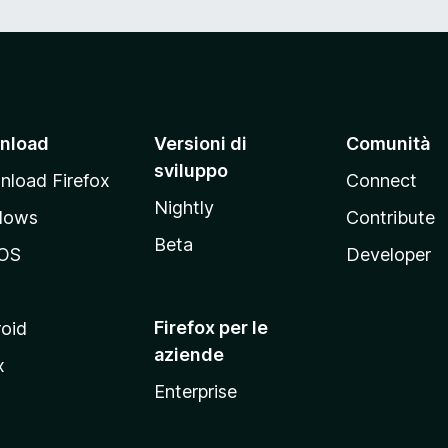
nload
Versioni di
Comunità
sviluppo
load Firefox
Connect
Nightly
dows
Contribute
Beta
OS
Developer
Firefox per le
oid
aziende
x
Enterprise