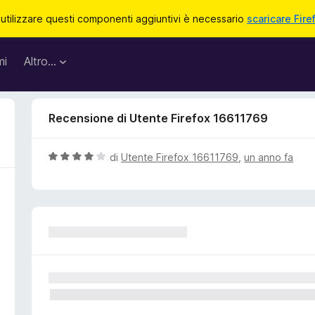
 utilizzare questi componenti aggiuntivi è necessario
scaricare Fire
mi
Altro…
Recensione di Utente Firefox 16611769
V
di
Utente Firefox 16611769
,
un anno fa
a
l
u
t
a
t
a
4
s
u