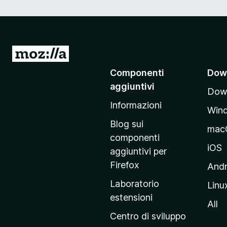
V
a
Componenti
Dow
i
aggiuntivi
Down
a
Informazioni
l
Win
l
Blog sui
mac
a
componenti
p
iOS
aggiuntivi per
a
Firefox
Andr
g
Laboratorio
Linu
i
estensioni
n
All
a
Centro di sviluppo