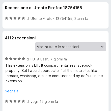
i
5
i
Recensione di Utente Firefox 18754155
s
v
o
u
i
5
V
di
Utente Firefox 18754155
,
2 anni fa
p
n
a
e
l
u
r
i
4112 recensioni
t
F
a
i
p
t
r
a
e
V
e
di
FUTA Bash
,
7 giorni fa
5
f
a
s
This extension is LIT. It compartmentalizes facebook
l
o
u
properly. But I would appreciate if all the meta sites like
r
u
5
x
threads, whatsapp, etc. are containerized by default in this
t
extension.
F
a
t
Segnala
a
a
5
V
di
yogi
,
19 giorni fa
s
a
c
u