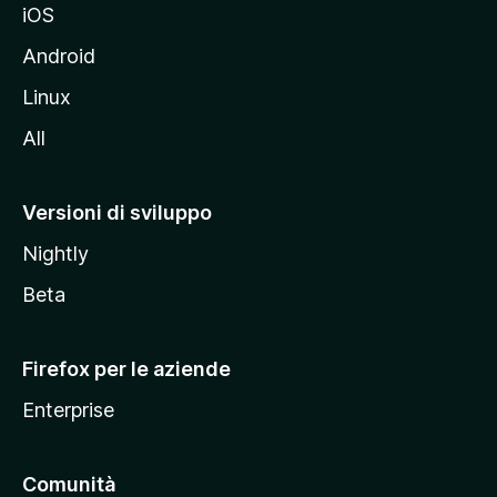
iOS
e
l
Android
s
Linux
i
All
t
o
M
Versioni di sviluppo
o
Nightly
z
i
Beta
l
l
Firefox per le aziende
a
Enterprise
Comunità