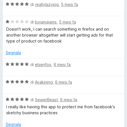
t
s
V
di
reallylazypig
,
5 mesi fa
a
u
a
2
5
l
s
V
u
di
bojamajams
,
5 mesi fa
u
a
t
Doesn't work, I can search something in firefox and on
5
l
a
another browser altogether will start getting ads for that
u
t
type of product on facebook
t
a
a
5
Segnala
t
s
a
u
V
di
elsenfox
,
6 mesi fa
1
5
a
s
l
u
V
u
di
Avakining
,
6 mesi fa
5
a
t
l
a
V
u
di
SewerBeast
,
6 mesi fa
t
a
t
a
I really like having this app to protect me from facebook's
l
a
5
sketchy business practices
u
t
s
t
a
u
Segnala