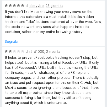
l
5
V
u
di
ebayybe
,
23 giorni fa
e
a
t
If you don't like Meta knowing your every move on the
l
a
internet, this extension is a must-install. It blocks hidden
b
u
t
trackers and "Like" buttons scattered all over the web. Now,
t
a
the social network only sees what happens inside its
o
a
5
container, rather than my entire browsing history.
t
s
a
u
Segnala
o
5
5
s
V
di
r2_d1000
,
2 mesi fa
k
u
a
It helps to prevent Facebook's tracking (doesn't stop, but
5
l
helps stop), but it is missing a lot of Facebook URLs. It only
C
u
has 3 of Facebook's URLs built in, but it is missing the URLs
t
for threads, meta AI, whatsapp, all of the FB help and
o
a
company pages, and their other projects. There is actually
t
an issue and pull request open for this on their GitHub, but
a
n
Mozilla seems to be ignoring it, and because of that, I have
2
to take off major points, since they know about it, and
s
someone is fixing it for them, but they still aren't doing
t
u
anything about it, which is unfortunate.
5