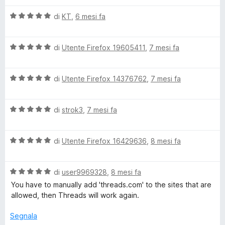
a
5
5
t
s
V
di
KT
,
6 mesi fa
a
u
a
5
5
l
s
V
u
di
Utente Firefox 19605411
,
7 mesi fa
u
a
t
5
l
a
V
u
di
Utente Firefox 14376762
,
7 mesi fa
t
a
t
a
l
a
5
V
u
di
strok3
,
7 mesi fa
t
s
a
t
a
u
l
a
5
5
V
u
di
Utente Firefox 16429636
,
8 mesi fa
t
s
a
t
a
u
l
a
5
5
V
u
di
user9969328
,
8 mesi fa
t
s
a
t
a
u
You have to manually add 'threads.com' to the sites that are
l
a
5
5
allowed, then Threads will work again.
u
t
s
t
a
u
Segnala
a
5