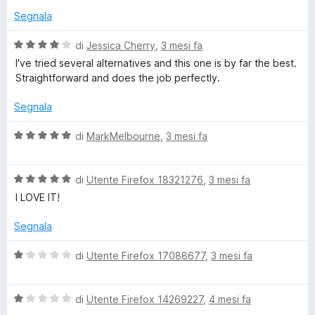
a
Segnala
i
V
di
Jessica Cherry
,
3 mesi fa
a
I've tried several alternatives and this one is by far the best.
l
n
Straightforward and does the job perfectly.
u
t
Segnala
e
a
t
V
di
MarkMelbourne
,
3 mesi fa
r
a
a
4
l
s
V
u
di
Utente Firefox 18321276
,
3 mesi fa
u
a
t
I LOVE IT!
5
l
a
u
t
Segnala
t
a
a
5
V
di
Utente Firefox 17088677
,
3 mesi fa
t
s
a
a
u
l
5
5
V
u
di
Utente Firefox 14269227
,
4 mesi fa
s
a
t