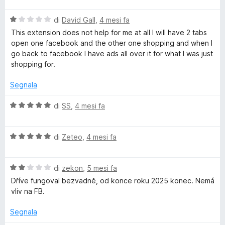
u
l
a
5
V
u
di
David Gall
,
4 mesi fa
t
a
t
a
This extension does not help for me at all I will have 2 tabs
l
a
1
open one facebook and the other one shopping and when I
u
t
s
go back to facebook I have ads all over it for what I was just
t
a
u
shopping for.
a
1
5
t
s
Segnala
a
u
1
5
V
di
SS
,
4 mesi fa
s
a
u
l
5
V
u
di
Zeteo
,
4 mesi fa
a
t
l
a
V
u
di
zekon
,
5 mesi fa
t
a
t
a
Dříve fungoval bezvadně, od konce roku 2025 konec. Nemá
l
a
5
vliv na FB.
u
t
s
t
a
u
Segnala
a
5
5