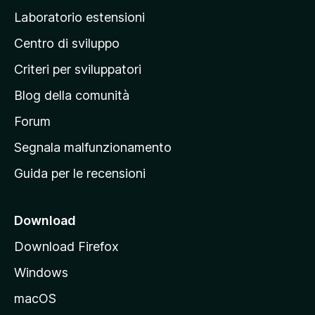
p
Laboratorio estensioni
a
Centro di sviluppo
g
i
Criteri per sviluppatori
n
Blog della comunità
a
p
Forum
r
Segnala malfunzionamento
i
Guida per le recensioni
n
c
i
Download
p
Download Firefox
a
Windows
l
e
macOS
d