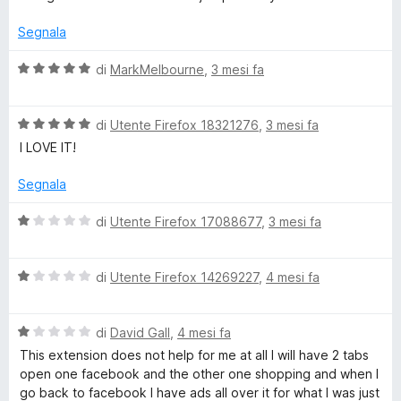
u
a
t
Segnala
a
i
t
V
di
MarkMelbourne
,
3 mesi fa
a
a
n
4
l
s
V
u
di
Utente Firefox 18321276
,
3 mesi fa
u
e
a
t
I LOVE IT!
5
l
a
u
t
Segnala
r
t
a
a
5
V
di
Utente Firefox 17088677
,
3 mesi fa
t
s
a
a
u
l
5
5
V
u
di
Utente Firefox 14269227
,
4 mesi fa
s
a
t
u
l
a
5
V
u
di
David Gall
,
4 mesi fa
t
a
t
a
This extension does not help for me at all I will have 2 tabs
l
a
1
open one facebook and the other one shopping and when I
u
t
s
go back to facebook I have ads all over it for what I was just