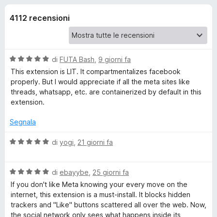
i
5
i
s
4112 recensioni
v
o
u
i
5
p
n
e
V
di
FUTA Bash
,
9 giorni fa
r
i
a
This extension is LIT. It compartmentalizes facebook
F
l
properly. But I would appreciate if all the meta sites like
u
i
threads, whatsapp, etc. are containerized by default in this
p
t
r
extension.
a
e
e
t
Segnala
f
a
o
r
5
V
di
yogi
,
21 giorni fa
x
s
a
u
F
l
5
V
u
di
ebayybe
,
25 giorni fa
a
t
If you don't like Meta knowing your every move on the
a
l
a
internet, this extension is a must-install. It blocks hidden
u
t
trackers and "Like" buttons scattered all over the web. Now,
c
t
a
the social network only sees what happens inside its