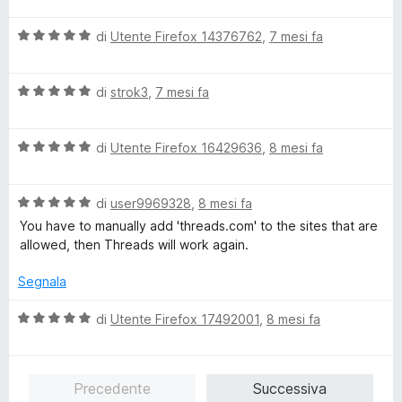
5
l
a
V
u
di
Utente Firefox 14376762
,
7 mesi fa
t
a
t
a
l
a
5
V
u
di
strok3
,
7 mesi fa
t
s
a
t
a
u
l
a
5
5
V
u
di
Utente Firefox 16429636
,
8 mesi fa
t
s
a
t
a
u
l
a
5
5
V
u
di
user9969328
,
8 mesi fa
t
s
a
t
a
u
You have to manually add 'threads.com' to the sites that are
l
a
5
5
allowed, then Threads will work again.
u
t
s
t
a
u
Segnala
a
5
5
t
s
V
di
Utente Firefox 17492001
,
8 mesi fa
a
u
a
5
5
l
s
u
Precedente
Successiva
u
t