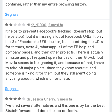
a
5
container, rather than my entire browsing history.
e
t
s
a
u
Segnala
5
5
b
s
V
di
r2_d1000
,
2 mesi fa
u
a
It helps to prevent Facebook's tracking (doesn't stop, but
o
5
l
helps stop), but it is missing a lot of Facebook URLs. It only
u
has 3 of Facebook's URLs built in, but it is missing the URLs
o
t
for threads, meta AI, whatsapp, all of the FB help and
a
company pages, and their other projects. There is actually
k
t
an issue and pull request open for this on their GitHub, but
a
Mozilla seems to be ignoring it, and because of that, I have
2
C
to take off major points, since they know about it, and
s
someone is fixing it for them, but they still aren't doing
u
anything about it, which is unfortunate.
o
5
Segnala
n
V
di
Jessica Cherry
,
3 mesi fa
t
a
I've tried several alternatives and this one is by far the best.
l
Straightforward and does the job perfectly.