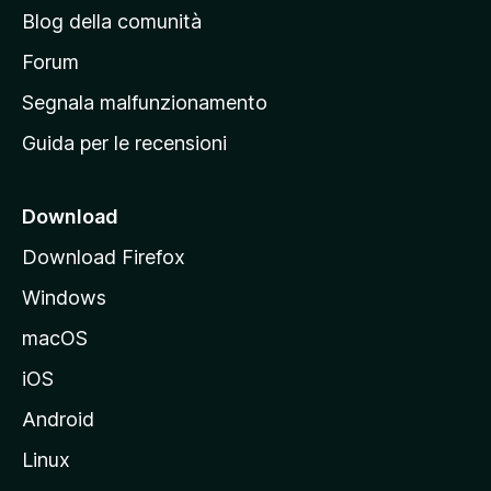
n
Blog della comunità
a
p
Forum
r
Segnala malfunzionamento
i
Guida per le recensioni
n
c
i
Download
p
Download Firefox
a
Windows
l
e
macOS
d
iOS
e
l
Android
s
Linux
i