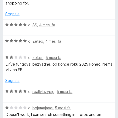
t
a
u
shopping for.
a
1
5
t
s
Segnala
a
u
1
5
V
di
SS
,
4 mesi fa
s
a
u
l
5
V
u
di
Zeteo
,
4 mesi fa
a
t
l
a
V
u
di
zekon
,
5 mesi fa
t
a
t
a
Dříve fungoval bezvadně, od konce roku 2025 konec. Nemá
l
a
5
vliv na FB.
u
t
s
t
a
u
Segnala
a
5
5
t
s
V
di
reallylazypig
,
5 mesi fa
a
u
a
2
5
l
s
V
u
di
bojamajams
,
5 mesi fa
u
a
t
Doesn't work, I can search something in firefox and on