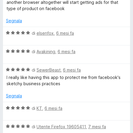
5
l
a
another browser altogether will start getting ads for that
u
t
type of product on facebook
t
a
a
5
Segnala
t
s
a
u
V
di
elsenfox
,
6 mesi fa
1
5
a
s
l
u
V
u
di
Avakining
,
6 mesi fa
5
a
t
l
a
V
u
di
SewerBeast
,
6 mesi fa
t
a
t
a
I really like having this app to protect me from facebook's
l
a
5
sketchy business practices
u
t
s
t
a
u
Segnala
a
5
5
t
s
V
di
KT
,
6 mesi fa
a
u
a
5
5
l
s
V
u
di
Utente Firefox 19605411
,
7 mesi fa
u
a
t