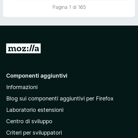
5
a
Pagina 1 di 165
t
a
5
s
u
5
V
a
i
a
Componenti aggiuntivi
l
Informazioni
l
a
Blog sui componenti aggiuntivi per Firefox
p
Laboratorio estensioni
a
Centro di sviluppo
g
i
Criteri per sviluppatori