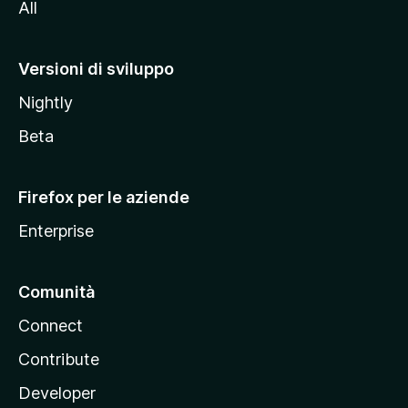
All
t
o
M
Versioni di sviluppo
o
Nightly
z
i
Beta
l
l
Firefox per le aziende
a
Enterprise
Comunità
Connect
Contribute
Developer