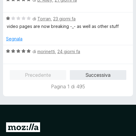
s
a
t
u
l
a
5
V
u
di
Torran
,
23 giorni fa
t
a
t
a
video pages are now breaking -_- as well as other stuff
l
a
5
u
t
s
Segnala
t
a
u
a
5
5
V
di
morinetti
,
24 giorni fa
t
s
a
a
u
l
1
5
u
Precedente
Successiva
s
t
u
a
Pagina 1 di 495
5
t
a
5
s
u
5
V
a