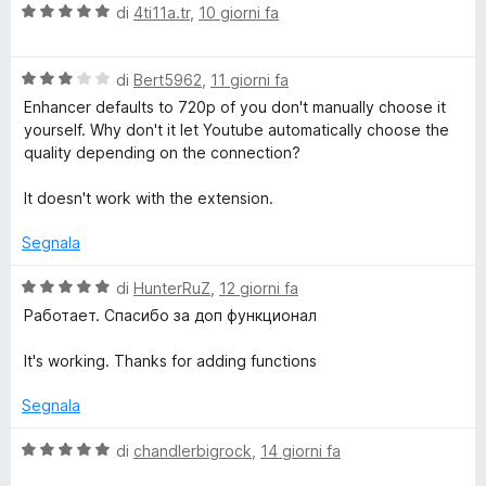
V
u
di
4ti11a.tr
,
10 giorni fa
a
t
l
a
V
u
di
Bert5962
,
11 giorni fa
t
a
t
a
Enhancer defaults to 720p of you don't manually choose it
l
a
5
yourself. Why don't it let Youtube automatically choose the
u
t
s
quality depending on the connection?
t
a
u
a
5
5
It doesn't work with the extension.
t
s
a
u
Segnala
3
5
s
V
di
HunterRuZ
,
12 giorni fa
u
a
Работает. Спасибо за доп функционал
5
l
u
It's working. Thanks for adding functions
t
a
Segnala
t
a
V
di
chandlerbigrock
,
14 giorni fa
5
a