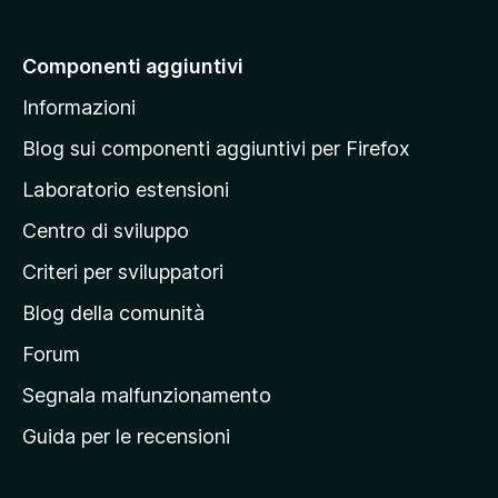
i
a
Componenti aggiuntivi
l
Informazioni
l
a
Blog sui componenti aggiuntivi per Firefox
p
Laboratorio estensioni
a
Centro di sviluppo
g
i
Criteri per sviluppatori
n
Blog della comunità
a
p
Forum
r
Segnala malfunzionamento
i
Guida per le recensioni
n
c