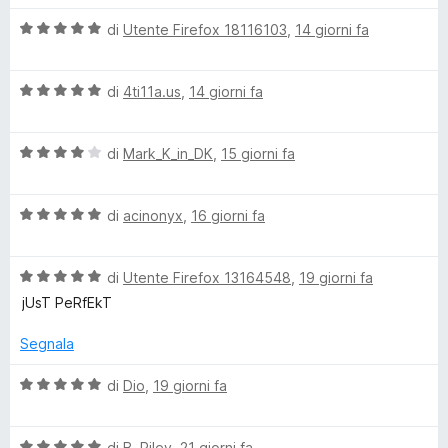
s
l
u
V
u
di
Utente Firefox 18116103
,
14 giorni fa
5
a
t
l
a
V
u
di
4ti11a.us
,
14 giorni fa
t
a
t
a
l
a
5
V
u
di
Mark_K_in_DK
,
15 giorni fa
t
s
a
t
a
u
l
a
5
5
V
u
di
acinonyx
,
16 giorni fa
t
s
a
t
a
u
l
a
5
5
V
u
di
Utente Firefox 13164548
,
19 giorni fa
t
s
a
t
a
u
jUsT PeRfEkT
l
a
4
5
u
t
s
Segnala
t
a
u
a
5
5
V
di
Dio
,
19 giorni fa
t
s
a
a
u
l
5
5
V
u
di
B. Riley
,
21 giorni fa