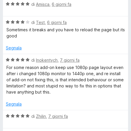
V
o
u
di
Amisca
,
6 giorni fa
t
a
t
a
l
a
5
u
V
u
di
Test
,
6 giorni fa
t
s
a
t
a
u
Sometimes it breaks and you have to reload the page but its
T
l
a
5
5
good
u
t
s
u
t
a
u
Segnala
a
5
5
t
s
V
b
di
Inokentych
,
7 giorni fa
a
u
a
For some reason add-on keep use 1080p page layout even
4
5
l
after i changed 1080p monitor to 1440p one, and re install
e
s
u
of add-on not fixing this, is that intended behaviour or some
u
t
limitation? and most stupid no way to fix this in options that
™
5
a
have anything but this.
t
a
Segnala
5
s
V
di
Zhilin
,
7 giorni fa
u
a
5
l