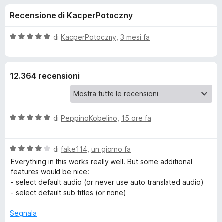
i
7
i
Recensione di KacperPotoczny
s
v
o
u
i
5
V
di
KacperPotoczny
,
3 mesi fa
p
n
a
e
l
u
r
i
12.364 recensioni
t
F
a
i
p
t
r
a
e
V
e
di
PeppinoKobelino
,
15 ore fa
5
f
a
s
l
o
u
r
V
u
di
fake114
,
un giorno fa
5
x
a
t
Everything in this works really well. But some additional
E
l
a
features would be nice:
u
t
- select default audio (or never use auto translated audio)
n
t
a
- select default sub titles (or none)
a
5
t
s
Segnala
h
a
u