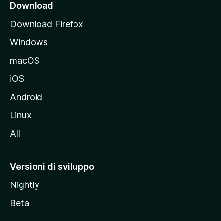
i
Download
p
Download Firefox
a
Windows
l
e
macOS
d
iOS
e
l
Android
s
Linux
i
All
t
o
M
Versioni di sviluppo
o
Nightly
z
i
Beta
l