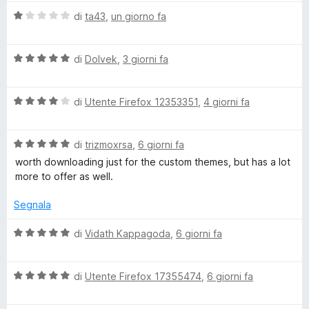
4
5
V
di
ta43
,
un giorno fa
a
s
a
u
l
n
5
V
u
di
Dolvek
,
3 giorni fa
a
t
c
l
a
V
u
di
Utente Firefox 12353351
,
4 giorni fa
t
a
t
a
e
l
a
1
V
u
di
trizmoxrsa
,
6 giorni fa
t
s
r
a
t
a
u
worth downloading just for the custom themes, but has a lot
l
a
5
5
more to offer as well.
f
u
t
s
t
a
u
Segnala
a
4
5
o
t
s
V
di
Vidath Kappagoda
,
6 giorni fa
a
u
a
r
5
5
l
s
V
u
di
Utente Firefox 17355474
,
6 giorni fa
Y
u
a
t
5
l
a