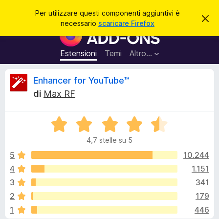
C
Accedi
Per utilizzare questi componenti aggiuntivi è
C
e
necessario
scaricare Firefox
h
C
r
i
o
u
c
d
m
Estensioni
Temi
Altro…
a
i
p
q
u
o
R
Enhancer for YouTube™
e
n
s
di
Max RF
t
e
e
o
n
a
v
V
t
c
v
a
i
i
4,7 stelle su 5
l
s
a
e
o
u
5
10.244
g
t
4
1.151
g
n
a
i
3
341
t
u
a
s
2
179
4
n
1
446
,
t