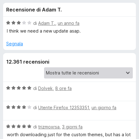
i
7
i
Recensione di Adam T.
s
v
o
u
i
5
V
di
Adam T.
,
un anno fa
p
n
a
I think we need a new update asap.
e
l
u
r
Segnala
i
t
F
a
i
p
12.361 recensioni
t
r
a
e
e
3
f
s
o
u
V
di
Dolvek
,
8 ore fa
r
5
a
x
l
E
V
u
di
Utente Firefox 12353351
,
un giorno fa
a
t
n
l
a
V
u
di
trizmoxrsa
,
3 giorni fa
t
a
t
h
a
worth downloading just for the custom themes, but has a lot