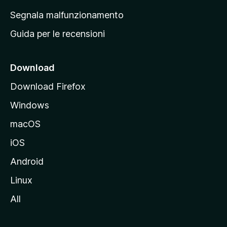
r
Segnala malfunzionamento
i
Guida per le recensioni
n
c
i
Download
p
Download Firefox
a
Windows
l
e
macOS
d
iOS
e
l
Android
s
Linux
i
All
t
o