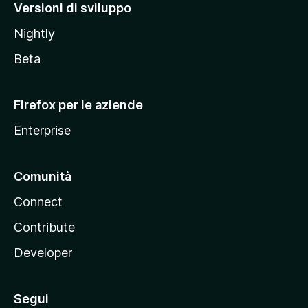
M
Versioni di sviluppo
o
Nightly
z
i
Beta
l
l
Firefox per le aziende
a
Enterprise
Comunità
Connect
Contribute
Developer
Segui