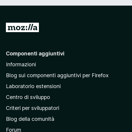
V
a
i
a
Componenti aggiuntivi
l
Informazioni
l
a
Blog sui componenti aggiuntivi per Firefox
p
Laboratorio estensioni
a
Centro di sviluppo
g
i
Criteri per sviluppatori
n
Blog della comunità
a
p
Forum