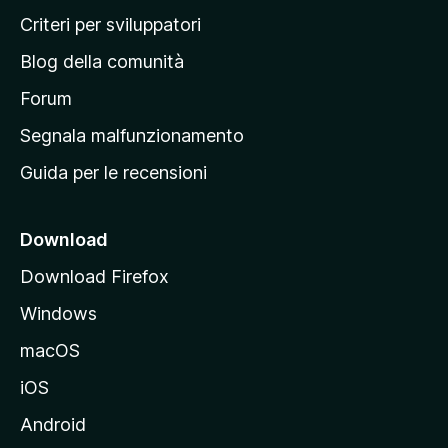
i
Criteri per sviluppatori
n
Blog della comunità
a
p
Forum
r
Segnala malfunzionamento
i
Guida per le recensioni
n
c
i
Download
p
Download Firefox
a
Windows
l
e
macOS
d
iOS
e
l
Android