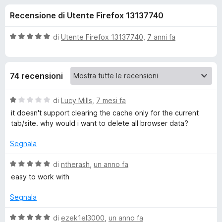
i
5
i
Recensione di Utente Firefox 13137740
s
v
o
u
i
5
V
di
Utente Firefox 13137740
,
7 anni fa
p
n
a
e
l
u
r
i
74 recensioni
t
F
a
i
p
t
V
di
Lucy Mills
,
7 mesi fa
r
a
a
it doesn't support clearing the cache only for the current
e
e
5
l
tab/site. why would i want to delete all browser data?
f
s
u
o
u
t
r
Segnala
5
x
a
t
V
di
ntherash
,
un anno fa
E
a
a
easy to work with
1
l
m
s
u
Segnala
u
t
p
5
a
V
di
ezek1el3000
,
un anno fa