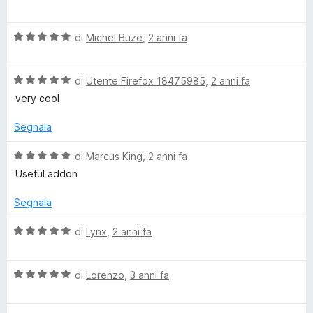
t
a
a
t
l
5
V
u
di
Michel Buze
,
2 anni fa
s
a
t
y
u
l
a
5
V
u
di
Utente Firefox 18475985
,
2 anni fa
t
C
a
t
a
very cool
l
a
5
a
u
t
s
Segnala
t
a
u
a
5
5
c
V
di
Marcus King
,
2 anni fa
t
s
a
Useful addon
a
u
l
h
5
5
u
Segnala
s
t
e
u
a
V
di
Lynx
,
2 anni fa
5
t
a
B
a
l
5
V
u
di
Lorenzo
,
3 anni fa
s
a
u
t
u
l
a