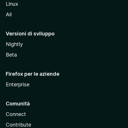
s
Linux
i
All
t
o
M
Versioni di sviluppo
o
Nightly
z
i
Beta
l
l
Firefox per le aziende
a
Enterprise
Comunità
Connect
Contribute