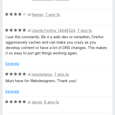
a
t
a
u
l
a
5
5
V
u
di
Reimer
,
7 anni fa
t
s
a
t
a
u
l
a
5
5
V
u
di
Utente Firefox 14646524
,
7 anni fa
t
s
a
t
a
u
I use this constantly. Be it a web dev or netadmin, Firefox
l
a
5
5
aggressively caches and can make you crazy as you
u
t
s
develop content or have a lot of DNS changes. This makes
t
a
u
it so easy to just get things working again.
a
4
5
t
s
Segnala
a
u
5
5
V
di
meisterleise
,
7 anni fa
s
a
Must have for Webdesigners. Thank you!
u
l
5
u
Segnala
t
a
V
di
Jernej
,
8 anni fa
t
a
a
l