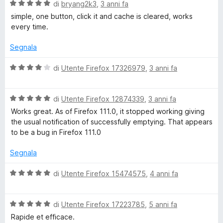
5
V
u
di
bryang2k3
,
3 anni fa
t
t
a
t
a
simple, one button, click it and cache is cleared, works
l
a
5
every time.
t
u
t
s
t
a
u
Segnala
o
a
5
5
t
s
V
di
Utente Firefox 17326979
,
3 anni fa
a
u
a
n
5
5
l
s
V
u
di
Utente Firefox 12874339
,
3 anni fa
u
a
t
Works great. As of Firefox 111.0, it stopped working giving
5
l
a
the usual notification of successfully emptying. That appears
u
t
to be a bug in Firefox 111.0
t
a
a
4
Segnala
t
s
a
u
V
di
Utente Firefox 15474575
,
4 anni fa
5
5
a
s
l
u
V
u
di
Utente Firefox 17223785
,
5 anni fa
5
a
t
Rapide et efficace.