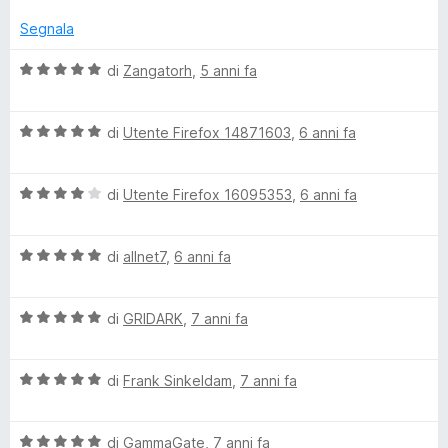
l
a
u
t
Segnala
t
a
a
5
V
di
Zangatorh
,
5 anni fa
t
s
a
a
u
l
5
5
V
u
di
Utente Firefox 14871603
,
6 anni fa
s
a
t
u
l
a
5
V
u
di
Utente Firefox 16095353
,
6 anni fa
t
a
t
a
l
a
5
V
u
di
allnet7
,
6 anni fa
t
s
a
t
a
u
l
a
5
5
V
u
di
GRIDARK
,
7 anni fa
t
s
a
t
a
u
l
a
4
5
V
u
di
Frank Sinkeldam
,
7 anni fa
t
s
a
t
a
u
l
a
5
5
V
u
di
GammaGate
,
7 anni fa
t
s