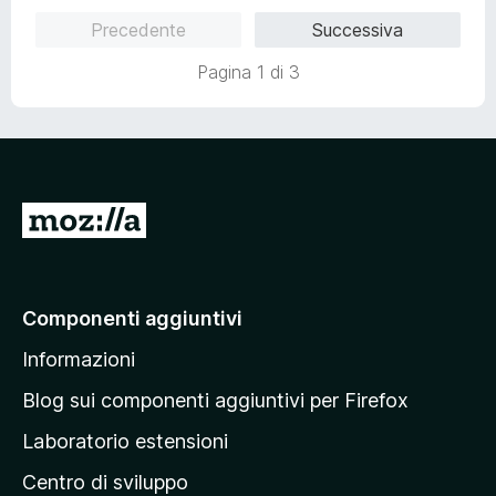
5
u
Precedente
Successiva
s
t
u
a
Pagina 1 di 3
5
t
a
5
s
u
5
V
a
i
a
Componenti aggiuntivi
l
Informazioni
l
a
Blog sui componenti aggiuntivi per Firefox
p
Laboratorio estensioni
a
Centro di sviluppo
g