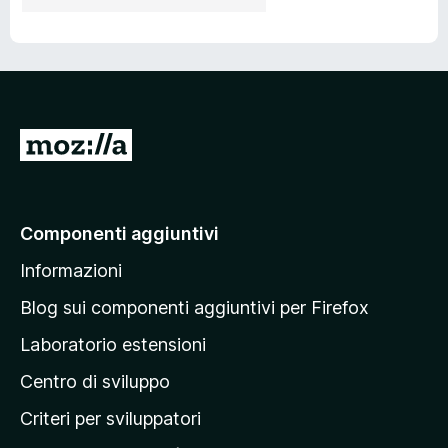
V
a
i
a
Componenti aggiuntivi
l
Informazioni
l
a
Blog sui componenti aggiuntivi per Firefox
p
Laboratorio estensioni
a
Centro di sviluppo
g
i
Criteri per sviluppatori
n