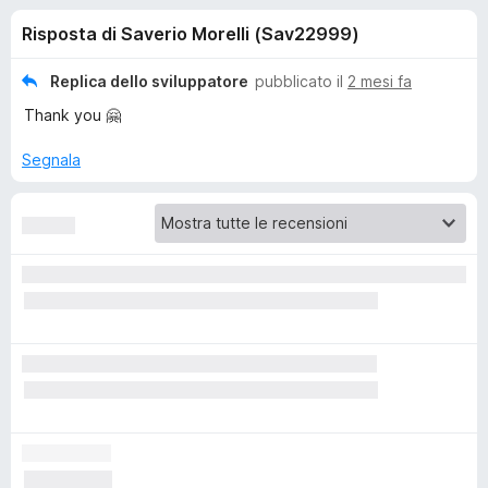
i
8
i
Risposta di Saverio Morelli (Sav22999)
s
v
o
u
i
5
Replica dello sviluppatore
pubblicato il
2 mesi fa
p
n
Thank you 🤗
e
r
i
Segnala
F
i
p
r
e
e
f
o
r
x
E
m
o