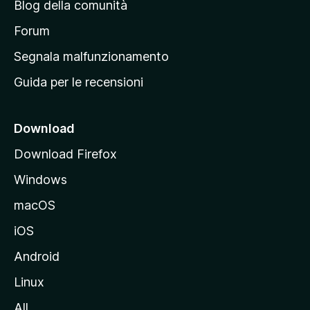
Blog della comunità
a
p
Forum
r
Segnala malfunzionamento
i
Guida per le recensioni
n
c
i
Download
p
Download Firefox
a
Windows
l
e
macOS
d
iOS
e
l
Android
s
Linux
i
All