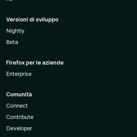
t
o
M
Versioni di sviluppo
o
Nightly
z
i
Beta
l
l
Firefox per le aziende
a
Enterprise
Comunità
Connect
Contribute
Developer