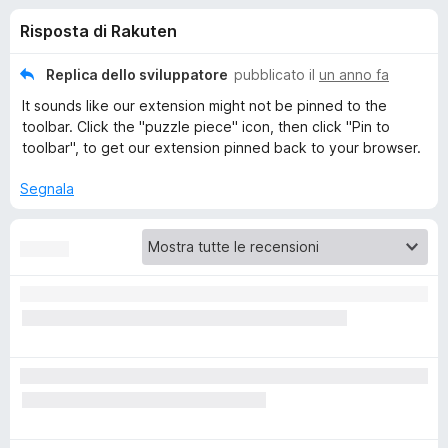
i
4
i
Risposta di Rakuten
s
v
o
u
i
5
Replica dello sviluppatore
pubblicato il
un anno fa
p
n
It sounds like our extension might not be pinned to the
e
toolbar. Click the "puzzle piece" icon, then click "Pin to
r
i
toolbar", to get our extension pinned back to your browser.
F
i
Segnala
p
r
e
e
f
o
r
x
R
a
k