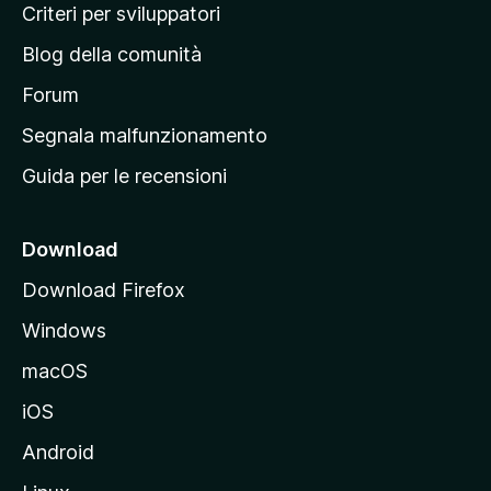
i
Criteri per sviluppatori
n
Blog della comunità
a
p
Forum
r
Segnala malfunzionamento
i
Guida per le recensioni
n
c
i
Download
p
Download Firefox
a
Windows
l
e
macOS
d
iOS
e
l
Android
s