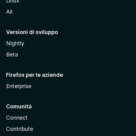
Linux
i
All
t
o
M
Versioni di sviluppo
o
Nightly
z
i
Beta
l
l
Firefox per le aziende
a
Enterprise
Comunità
Connect
Contribute