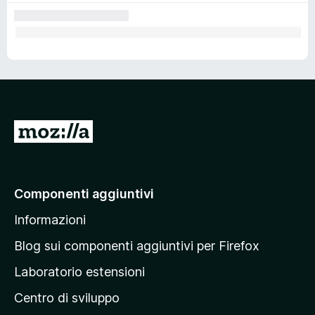
V
a
i
a
Componenti aggiuntivi
l
Informazioni
l
a
Blog sui componenti aggiuntivi per Firefox
p
Laboratorio estensioni
a
Centro di sviluppo
g