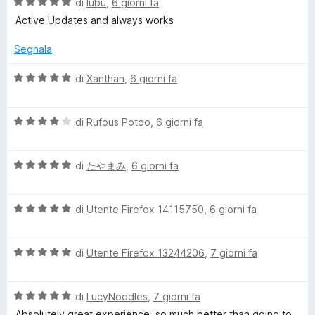
o
5
V
u
di
lubu
,
6 giorni fa
s
a
t
Active Updates and always works
u
l
a
a
5
u
t
Segnala
t
a
d
a
5
V
di
Xanthan
,
6 giorni fa
t
s
a
e
a
u
l
5
5
V
u
di
Rufous Potoo
,
6 giorni fa
r
s
a
t
u
l
a
5
V
u
di
たやまみ
,
6 giorni fa
t
E
a
t
a
l
a
5
x
V
u
di
Utente Firefox 14115750
,
6 giorni fa
t
s
a
t
a
u
p
l
a
4
5
V
u
di
Utente Firefox 13244206
,
7 giorni fa
t
s
a
t
a
r
u
l
a
5
5
V
u
di
LucyNoodles
,
7 giorni fa
t
s
e
a
t
a
u
Absolutely great experience, so much better than going to