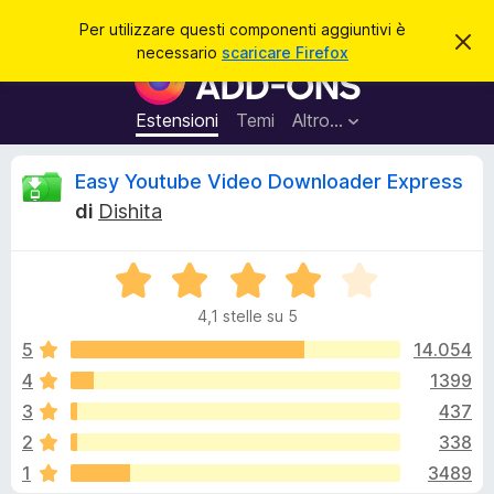
C
Accedi
Per utilizzare questi componenti aggiuntivi è
C
e
necessario
scaricare Firefox
h
C
r
i
o
u
c
d
m
Estensioni
Temi
Altro…
a
i
p
q
u
o
R
Easy Youtube Video Downloader Express
e
n
s
di
Dishita
t
e
e
o
n
a
v
V
t
c
v
a
i
i
4,1 stelle su 5
l
s
a
e
o
u
5
14.054
g
t
4
1399
g
n
a
i
3
437
t
u
a
s
2
338
4
n
1
3489
,
t