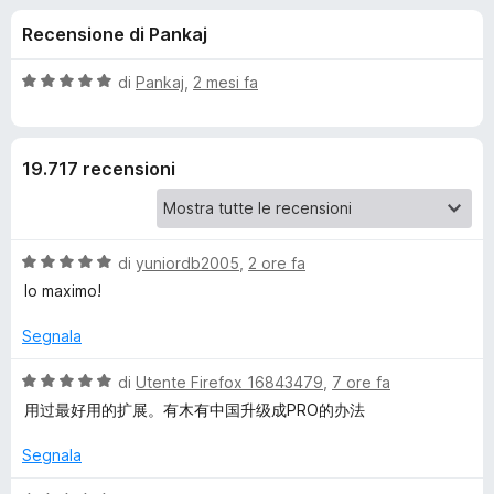
i
1
i
Recensione di Pankaj
s
v
o
u
i
5
V
di
Pankaj
,
2 mesi fa
p
n
a
e
l
u
r
i
19.717 recensioni
t
F
a
i
p
t
r
a
e
V
e
di
yuniordb2005
,
2 ore fa
5
f
a
s
lo maximo!
l
o
u
r
u
5
Segnala
x
t
E
a
V
di
Utente Firefox 16843479
,
7 ore fa
t
a
用过最好用的扩展。有木有中国升级成PRO的办法
a
a
l
5
u
Segnala
s
t
s
u