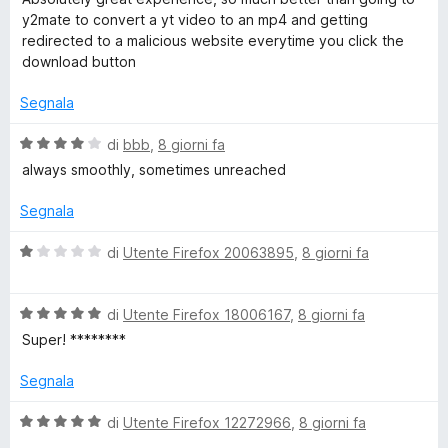
l
a
5
5
y2mate to convert a yt video to an mp4 and getting
s
u
t
s
redirected to a malicious website everytime you click the
t
a
u
download button
a
s
5
5
t
s
Segnala
a
u
5
5
V
di
bbb
,
8 giorni fa
s
a
always smoothly, sometimes unreached
u
l
5
u
Segnala
t
a
V
di
Utente Firefox 20063895
,
8 giorni fa
t
a
a
l
4
V
u
di
Utente Firefox 18006167
,
8 giorni fa
s
a
t
Super! ********
u
l
a
5
u
t
Segnala
t
a
a
1
V
di
Utente Firefox 12272966
,
8 giorni fa
t
s
a