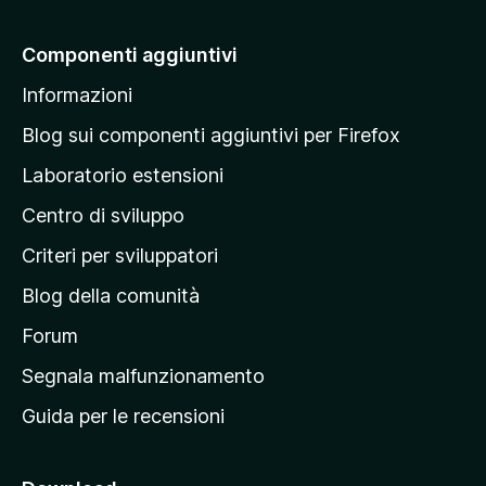
i
a
Componenti aggiuntivi
l
Informazioni
l
a
Blog sui componenti aggiuntivi per Firefox
p
Laboratorio estensioni
a
Centro di sviluppo
g
i
Criteri per sviluppatori
n
Blog della comunità
a
p
Forum
r
Segnala malfunzionamento
i
Guida per le recensioni
n
c
i