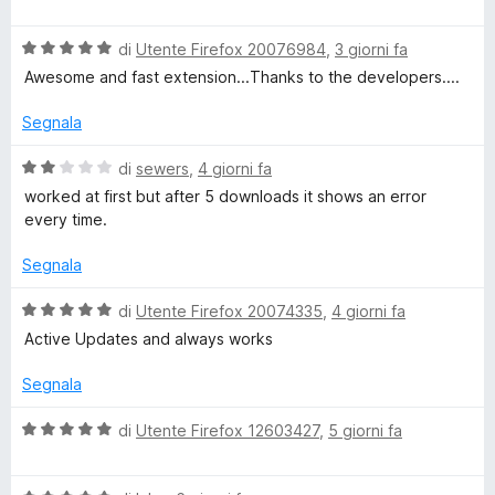
s
a
t
i
u
l
a
5
V
u
di
Utente Firefox 20076984
,
3 giorni fa
t
d
a
t
a
Awesome and fast extension...Thanks to the developers....
l
a
5
u
t
s
e
Segnala
t
a
u
a
1
5
V
di
sewers
,
4 giorni fa
o
t
s
a
worked at first but after 5 downloads it shows an error
a
u
l
every time.
D
5
5
u
s
t
Segnala
u
o
a
5
t
V
di
Utente Firefox 20074335
,
4 giorni fa
a
a
w
Active Updates and always works
2
l
s
u
Segnala
n
u
t
5
a
V
di
Utente Firefox 12603427
,
5 giorni fa
l
t
a
a
l