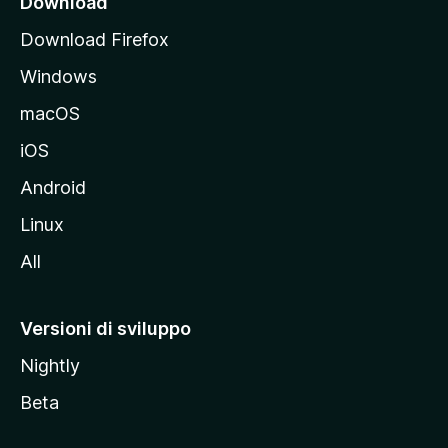
Download
p
Download Firefox
a
Windows
l
e
macOS
d
iOS
e
l
Android
s
Linux
i
All
t
o
M
Versioni di sviluppo
o
Nightly
z
i
Beta
l