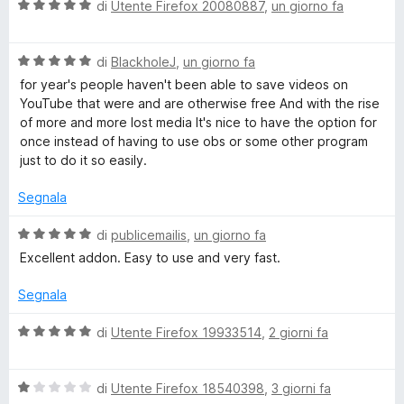
a
V
di
Utente Firefox 20080887
,
un giorno fa
5
t
a
y
a
l
5
V
u
di
BlackholeJ
,
un giorno fa
Y
s
a
t
for year's people haven't been able to save videos on
u
l
a
YouTube that were and are otherwise free And with the rise
o
5
u
t
of more and more lost media It's nice to have the option for
t
a
once instead of having to use obs or some other program
a
5
u
just to do it so easily.
t
s
a
u
Segnala
t
5
5
s
V
di
publicemailis
,
un giorno fa
u
u
a
Excellent addon. Easy to use and very fast.
5
l
b
u
Segnala
t
a
e
V
di
Utente Firefox 19933514
,
2 giorni fa
t
a
a
l
V
5
V
u
di
Utente Firefox 18540398
,
3 giorni fa