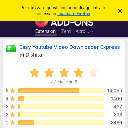
C
Accedi
Per utilizzare questi componenti aggiuntivi è
C
e
necessario
scaricare Firefox
h
C
r
i
o
u
c
d
m
Estensioni
Temi
Altro…
a
i
p
q
u
o
R
Easy Youtube Video Downloader Express
e
n
s
di
Dishita
t
e
e
o
n
a
v
V
t
c
v
a
i
i
4,1 stelle su 5
l
s
a
e
o
u
5
14.055
g
t
4
1400
g
n
a
i
3
437
t
u
a
s
2
338
4
n
1
3489
,
t