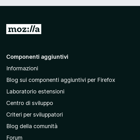
V
a
i
a
Componenti aggiuntivi
l
Informazioni
l
a
Blog sui componenti aggiuntivi per Firefox
p
Laboratorio estensioni
a
Centro di sviluppo
g
i
Criteri per sviluppatori
n
Blog della comunità
a
p
Forum