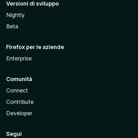
M
Versioni di sviluppo
o
Nightly
z
i
Beta
l
l
Firefox per le aziende
a
Enterprise
Comunità
Connect
Contribute
Developer
Segui