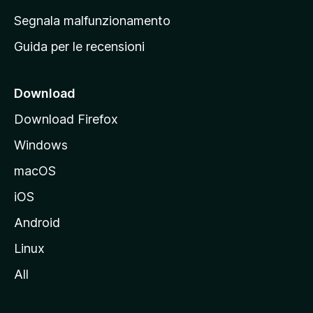
r
Segnala malfunzionamento
i
Guida per le recensioni
n
c
i
Download
p
Download Firefox
a
Windows
l
e
macOS
d
iOS
e
l
Android
s
Linux
i
All
t
o