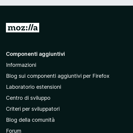
V
a
i
a
Componenti aggiuntivi
l
Informazioni
l
a
Blog sui componenti aggiuntivi per Firefox
p
Laboratorio estensioni
a
Centro di sviluppo
g
i
Criteri per sviluppatori
n
Blog della comunità
a
p
Forum