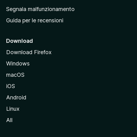
r
Segnala malfunzionamento
i
Guida per le recensioni
n
c
i
Download
p
Download Firefox
a
Windows
l
e
macOS
d
iOS
e
l
Android
s
Linux
i
All
t
o