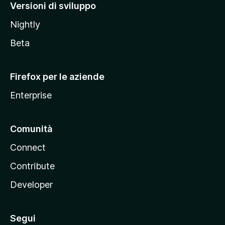
M
Versioni di sviluppo
o
Nightly
z
i
Beta
l
l
Firefox per le aziende
a
Enterprise
Comunità
Connect
Contribute
Developer
Segui