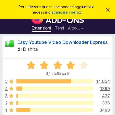
C
Accedi
Per utilizzare questi componenti aggiuntivi è
C
e
necessario
scaricare Firefox
h
C
r
i
o
u
c
d
m
Estensioni
Temi
Altro…
a
i
p
q
u
o
R
Easy Youtube Video Downloader Express
e
n
s
di
Dishita
t
e
e
o
n
a
v
V
t
c
v
a
i
i
4,1 stelle su 5
l
s
a
e
o
u
5
14.054
g
t
4
1399
g
n
a
i
3
437
t
u
a
s
2
338
4
n
1
3489
,
t