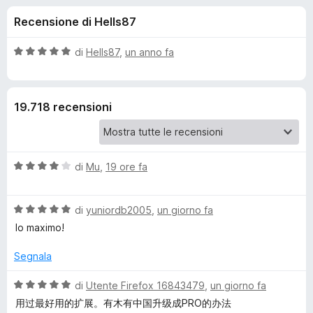
i
1
i
Recensione di Hells87
s
v
o
u
i
5
V
di
Hells87
,
un anno fa
p
n
a
e
l
u
r
i
19.718 recensioni
t
F
a
i
p
t
r
a
e
V
e
di
Mu
,
19 ore fa
5
f
a
s
l
o
u
r
V
u
di
yuniordb2005
,
un giorno fa
5
x
a
t
lo maximo!
E
l
a
u
t
Segnala
a
t
a
a
4
V
di
Utente Firefox 16843479
,
un giorno fa
t
s
a
s
用过最好用的扩展。有木有中国升级成PRO的办法
a
u