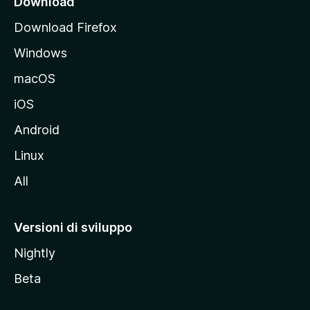
Download
p
Download Firefox
a
Windows
l
e
macOS
d
iOS
e
l
Android
s
Linux
i
All
t
o
M
Versioni di sviluppo
o
Nightly
z
i
Beta
l