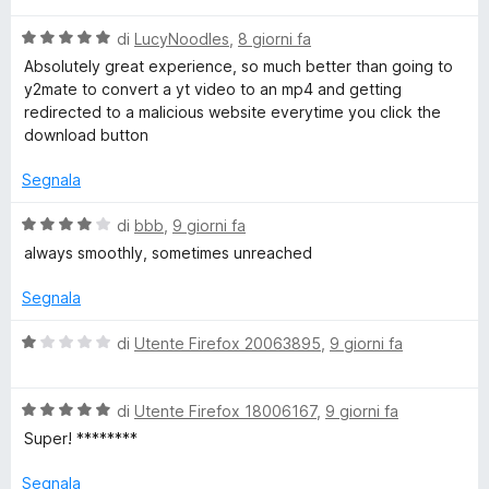
l
a
5
5
s
V
u
di
LucyNoodles
,
8 giorni fa
t
s
a
t
a
u
Absolutely great experience, so much better than going to
l
a
s
5
5
y2mate to convert a yt video to an mp4 and getting
u
t
s
redirected to a malicious website everytime you click the
t
a
u
download button
a
5
5
t
s
Segnala
a
u
5
5
V
di
bbb
,
9 giorni fa
s
a
always smoothly, sometimes unreached
u
l
5
u
Segnala
t
a
V
di
Utente Firefox 20063895
,
9 giorni fa
t
a
a
l
4
V
u
di
Utente Firefox 18006167
,
9 giorni fa
s
a
t
Super! ********
u
l
a
5
u
t
Segnala