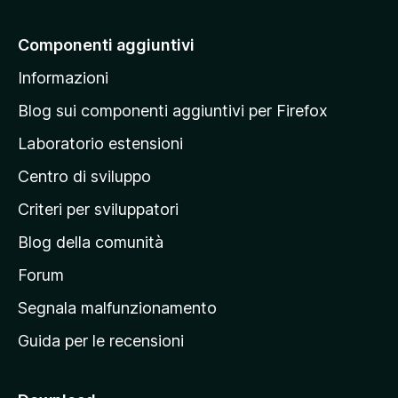
i
a
Componenti aggiuntivi
l
Informazioni
l
a
Blog sui componenti aggiuntivi per Firefox
p
Laboratorio estensioni
a
Centro di sviluppo
g
i
Criteri per sviluppatori
n
Blog della comunità
a
p
Forum
r
Segnala malfunzionamento
i
Guida per le recensioni
n
c
i