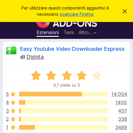
C
Accedi
Per utilizzare questi componenti aggiuntivi è
C
e
necessario
scaricare Firefox
h
C
r
i
o
u
c
d
m
Estensioni
Temi
Altro…
a
i
p
q
u
o
R
Easy Youtube Video Downloader Express
e
n
s
di
Dishita
t
e
e
o
n
a
v
V
t
c
v
a
i
i
4,1 stelle su 5
l
s
a
e
o
u
5
14.054
g
t
4
1400
g
n
a
i
3
437
t
u
a
s
2
338
4
n
1
3489
,
t