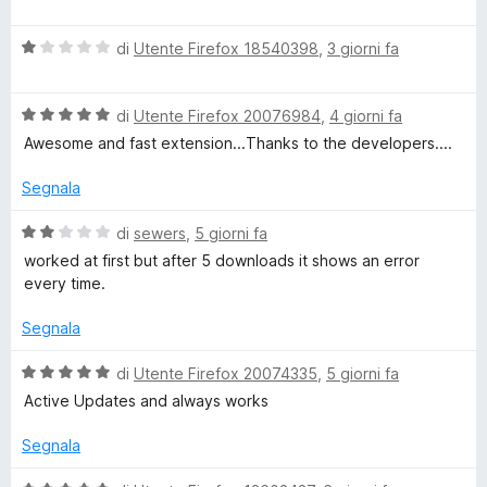
a
i
a
l
5
V
u
di
Utente Firefox 18540398
,
3 giorni fa
d
s
a
t
u
l
a
5
V
u
di
Utente Firefox 20076984
,
4 giorni fa
t
e
a
t
a
Awesome and fast extension...Thanks to the developers....
l
a
5
o
u
t
s
Segnala
t
a
u
D
a
1
5
V
di
sewers
,
5 giorni fa
t
s
a
worked at first but after 5 downloads it shows an error
a
u
o
l
every time.
5
5
u
s
t
Segnala
w
u
a
5
t
V
di
Utente Firefox 20074335
,
5 giorni fa
n
a
a
Active Updates and always works
2
l
l
s
u
Segnala
u
t
5
a