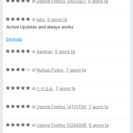
o
V
di
Utente Firefox 12603427
,
6 giorni fa
t
a
a
l
a
5
V
u
di
lubu
,
6 giorni fa
s
a
t
Active Updates and always works
d
u
l
a
5
u
t
Segnala
e
t
a
a
5
V
di
Xanthan
,
6 giorni fa
r
t
s
a
a
u
l
5
5
V
u
di
Rufous Potoo
,
7 giorni fa
E
s
a
t
u
l
a
x
5
V
u
di
たやまみ
,
7 giorni fa
t
a
t
a
p
l
a
5
V
u
di
Utente Firefox 14115750
,
7 giorni fa
t
s
a
t
a
r
u
l
a
4
5
V
u
di
Utente Firefox 13244206
,
8 giorni fa
t
s
e
a
t
a
u