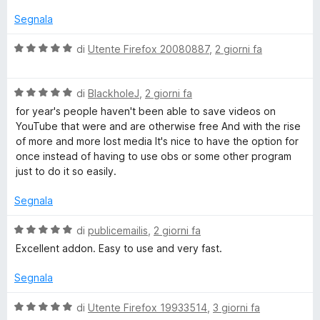
l
5
5
u
Segnala
y
s
t
u
a
V
di
Utente Firefox 20080887
,
2 giorni fa
Y
5
t
a
a
l
o
5
V
u
di
BlackholeJ
,
2 giorni fa
s
a
t
for year's people haven't been able to save videos on
u
l
a
u
YouTube that were and are otherwise free And with the rise
5
u
t
of more and more lost media It's nice to have the option for
t
a
once instead of having to use obs or some other program
t
a
5
just to do it so easily.
t
s
u
a
u
Segnala
5
5
b
s
V
di
publicemailis
,
2 giorni fa
u
a
Excellent addon. Easy to use and very fast.
5
l
e
u
Segnala
t
V
a
V
di
Utente Firefox 19933514
,
3 giorni fa
t