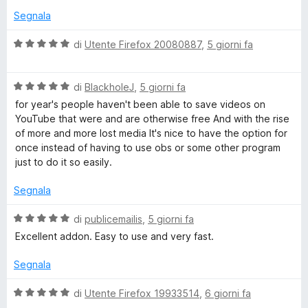
5
5
u
Segnala
s
s
t
u
a
V
di
Utente Firefox 20080887
,
5 giorni fa
s
5
t
a
a
l
5
V
u
di
BlackholeJ
,
5 giorni fa
s
a
t
for year's people haven't been able to save videos on
u
l
a
YouTube that were and are otherwise free And with the rise
5
u
t
of more and more lost media It's nice to have the option for
t
a
once instead of having to use obs or some other program
a
5
just to do it so easily.
t
s
a
u
Segnala
5
5
s
V
di
publicemailis
,
5 giorni fa
u
a
Excellent addon. Easy to use and very fast.
5
l
u
Segnala
t
a
V
di
Utente Firefox 19933514
,
6 giorni fa
t
a