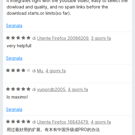
o
it integrates right with the youtube video, easy to select the
5
l
a
dowload and quality, and no spam links before the
u
t
download starts.or limits(so far).
a
t
a
a
5
Segnala
d
t
s
a
u
V
di
Utente Firefox 20086209
,
3 giorni fa
e
5
5
a
very helpfull
s
l
u
u
r
Segnala
5
t
a
V
di
Mu
,
4 giorni fa
E
t
a
a
l
x
5
V
u
di
yuniordb2005
,
4 giorni fa
s
a
t
lo maximo!
p
u
l
a
5
u
t
Segnala
t
a
r
a
4
V
di
Utente Firefox 16843479
,
4 giorni fa
t
s
a
用过最好用的扩展。有木有中国升级成PRO的办法
e
a
u
l