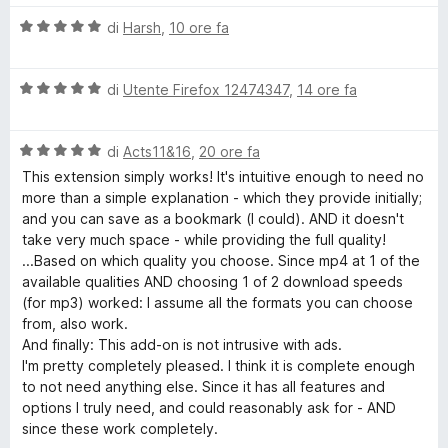
a
5
t
V
di
Harsh
,
10 ore fa
y
a
a
5
l
Y
s
V
u
di
Utente Firefox 12474347
,
14 ore fa
u
a
t
o
5
l
a
V
u
di
Acts11&16
,
20 ore fa
t
a
t
a
u
This extension simply works! It's intuitive enough to need no
l
a
5
more than a simple explanation - which they provide initially;
u
t
s
and you can save as a bookmark (I could). AND it doesn't
t
t
a
u
take very much space - while providing the full quality!
a
5
5
...Based on which quality you choose. Since mp4 at 1 of the
u
t
s
available qualities AND choosing 1 of 2 download speeds
a
u
(for mp3) worked: I assume all the formats you can choose
b
5
5
from, also work.
s
And finally: This add-on is not intrusive with ads.
u
I'm pretty completely pleased. I think it is complete enough
e
5
to not need anything else. Since it has all features and
options I truly need, and could reasonably ask for - AND
V
since these work completely.