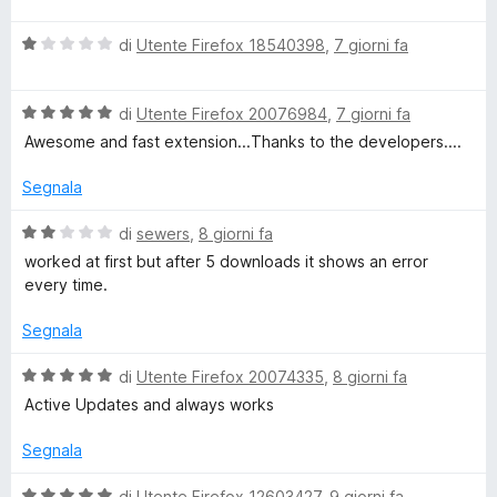
a
l
5
V
u
di
Utente Firefox 18540398
,
7 giorni fa
s
a
t
u
l
a
5
V
u
di
Utente Firefox 20076984
,
7 giorni fa
t
a
t
a
Awesome and fast extension...Thanks to the developers....
l
a
5
u
t
s
Segnala
t
a
u
a
1
5
V
di
sewers
,
8 giorni fa
t
s
a
worked at first but after 5 downloads it shows an error
a
u
l
every time.
5
5
u
s
t
Segnala
u
a
5
t
V
di
Utente Firefox 20074335
,
8 giorni fa
a
a
Active Updates and always works
2
l
s
u
Segnala
u
t
5
a
V
di
Utente Firefox 12603427
,
9 giorni fa