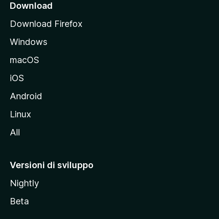
i
Download
p
Download Firefox
a
Windows
l
e
macOS
d
iOS
e
l
Android
s
Linux
i
All
t
o
M
Versioni di sviluppo
o
Nightly
z
i
Beta
l