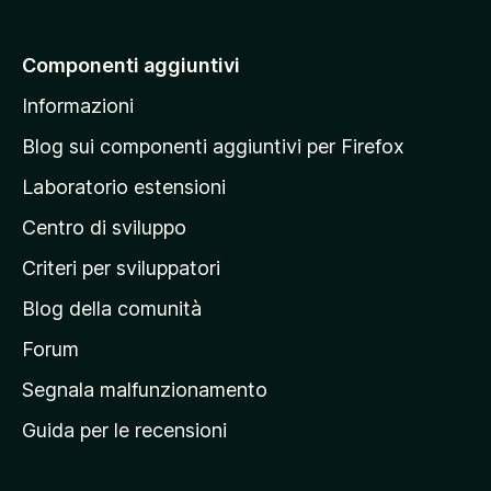
i
a
Componenti aggiuntivi
l
Informazioni
l
a
Blog sui componenti aggiuntivi per Firefox
p
Laboratorio estensioni
a
Centro di sviluppo
g
i
Criteri per sviluppatori
n
Blog della comunità
a
p
Forum
r
Segnala malfunzionamento
i
Guida per le recensioni
n
c