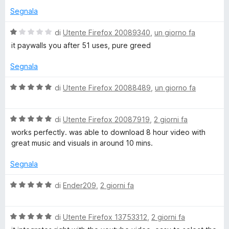
i
Segnala
d
V
di
Utente Firefox 20089340
,
un giorno fa
a
it paywalls you after 51 uses, pure greed
l
e
u
Segnala
t
o
a
V
di
Utente Firefox 20088489
,
un giorno fa
t
a
D
a
l
1
V
u
di
Utente Firefox 20087919
,
2 giorni fa
s
a
o
t
works perfectly. was able to download 8 hour video with
u
l
a
great music and visuals in around 10 mins.
5
u
t
w
t
a
Segnala
a
5
n
t
s
V
di
Ender209
,
2 giorni fa
a
u
a
l
5
5
l
s
V
u
di
Utente Firefox 13753312
,
2 giorni fa
u
a
t