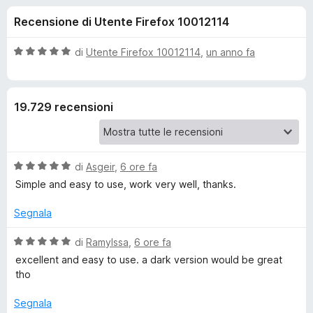
i
1
i
Recensione di Utente Firefox 10012114
s
v
o
u
i
5
V
di
Utente Firefox 10012114
,
un anno fa
p
n
a
e
l
u
r
i
19.729 recensioni
t
F
a
i
p
t
r
a
e
V
e
di
Asgeir
,
6 ore fa
5
f
a
s
Simple and easy to use, work very well, thanks.
l
o
u
r
u
5
Segnala
x
t
E
a
V
di
RamyIssa
,
6 ore fa
t
a
excellent and easy to use. a dark version would be great
a
a
l
tho
5
u
s
t
s
Segnala
u