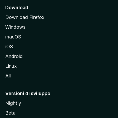
i
Download
p
Download Firefox
a
Windows
l
e
macOS
d
iOS
e
l
Android
s
Linux
i
All
t
o
M
Versioni di sviluppo
o
Nightly
z
i
Beta