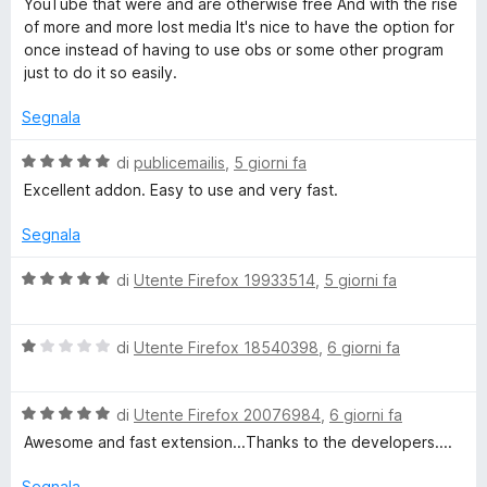
YouTube that were and are otherwise free And with the rise
5
u
t
of more and more lost media It's nice to have the option for
s
t
a
once instead of having to use obs or some other program
a
5
just to do it so easily.
s
t
s
a
u
Segnala
5
5
s
V
di
publicemailis
,
5 giorni fa
u
a
Excellent addon. Easy to use and very fast.
5
l
u
Segnala
t
a
V
di
Utente Firefox 19933514
,
5 giorni fa
t
a
a
l
5
V
u
di
Utente Firefox 18540398
,
6 giorni fa
s
a
t
u
l
a
5
V
u
di
Utente Firefox 20076984
,
6 giorni fa
t
a
t
a
Awesome and fast extension...Thanks to the developers....
l
a
5
u
t
s
Segnala