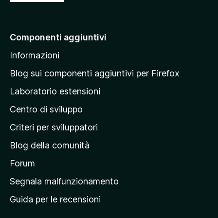
a
i
a
Componenti aggiuntivi
l
Informazioni
l
a
Blog sui componenti aggiuntivi per Firefox
p
Laboratorio estensioni
a
Centro di sviluppo
g
i
Criteri per sviluppatori
n
Blog della comunità
a
p
Forum
r
Segnala malfunzionamento
i
Guida per le recensioni
n
c