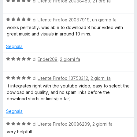
V
di
Utente Firefox 20088489
,
21 ore fa
i
t
a
a
l
1
d
V
u
di
Utente Firefox 20087919
,
un giorno fa
s
a
t
works perfectly. was able to download 8 hour video with
u
l
a
e
great music and visuals in around 10 mins.
5
u
t
t
a
Segnala
o
a
5
t
s
V
di
Ender209
,
2 giorni fa
D
a
u
a
5
5
l
s
o
V
u
di
Utente Firefox 13753312
,
2 giorni fa
u
a
t
it integrates right with the youtube video, easy to select the
5
l
a
dowload and quality, and no spam links before the
w
u
t
download starts.or limits(so far).
t
a
n
a
5
Segnala
t
s
l
a
u
V
di
Utente Firefox 20086209
,
2 giorni fa
5
5
a
very helpfull
s
l