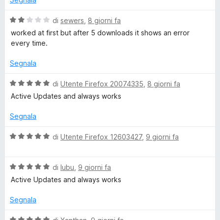
t
a
u
a
1
5
V
di
sewers
,
8 giorni fa
t
s
a
worked at first but after 5 downloads it shows an error
a
u
l
every time.
5
5
u
s
t
Segnala
u
a
5
t
V
di
Utente Firefox 20074335
,
8 giorni fa
a
a
Active Updates and always works
2
l
s
u
Segnala
u
t
5
a
V
di
Utente Firefox 12603427
,
9 giorni fa
t
a
a
l
5
V
u
di
lubu
,
9 giorni fa
s
a
t
Active Updates and always works
u
l
a
5
u
t
Segnala
t
a
a
5
V