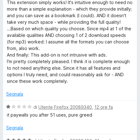
a
t
This extension simply works! It's intuitive enough to need no
l
a
more than a simple explanation - which they provide initially;
y
u
t
and you can save as a bookmark (I could). AND it doesn't
t
a
take very much space - while providing the full quality!
Y
a
5
...Based on which quality you choose. Since mp4 at 1 of the
t
s
available qualities AND choosing 1 of 2 download speeds
o
a
u
(for mp3) worked: I assume all the formats you can choose
5
5
from, also work.
s
u
And finally: This add-on is not intrusive with ads.
u
I'm pretty completely pleased. I think it is complete enough
5
to not need anything else. Since it has all features and
t
options I truly need, and could reasonably ask for - AND
since these work completely.
u
Segnala
b
V
di
Utente Firefox 20089340
,
12 ore fa
a
e
it paywalls you after 51 uses, pure greed
l
u
Segnala
V
t
a