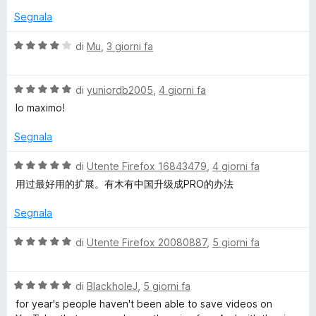
o
u
u
Segnala
5
t
a
a
V
di
Mu
,
3 giorni fa
t
a
d
a
l
5
V
u
di
yuniordb2005
,
4 giorni fa
e
s
a
t
lo maximo!
u
l
a
5
u
r
t
Segnala
t
a
a
4
V
di
Utente Firefox 16843479
,
4 giorni fa
E
t
s
a
用过最好用的扩展。有木有中国升级成PRO的办法
a
u
l
x
5
5
u
Segnala
s
t
p
u
a
V
di
Utente Firefox 20080887
,
5 giorni fa
5
t
a
a
r
l
5
V
u
di
BlackholeJ
,
5 giorni fa
s
a
t
e
for year's people haven't been able to save videos on
u
l
a