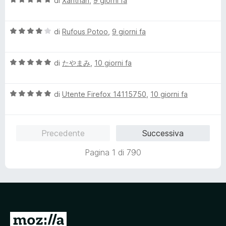
di
Xanthan
,
9 giorni fa
t
s
a
a
u
l
5
5
V
u
di
Rufous Potoo
,
9 giorni fa
s
a
t
u
l
a
5
V
u
di
たやまみ
,
10 giorni fa
t
a
t
a
l
a
5
V
u
di
Utente Firefox 14115750
,
10 giorni fa
t
s
a
t
a
u
l
a
4
5
u
t
s
Precedente
Successiva
t
a
u
a
5
5
Pagina 1 di 790
t
s
a
u
5
5
s
u
5
V