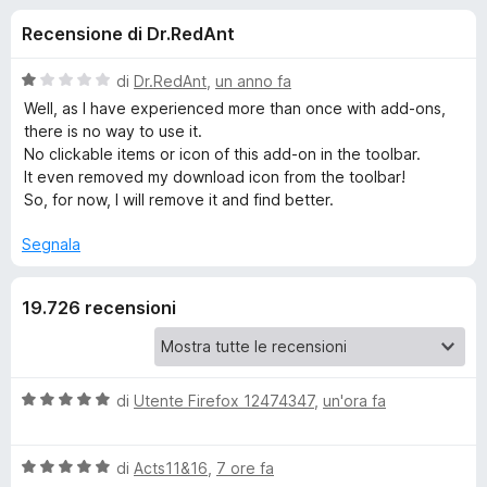
i
1
i
Recensione di Dr.RedAnt
s
v
o
u
i
5
V
di
Dr.RedAnt
,
un anno fa
p
n
a
Well, as I have experienced more than once with add-ons,
e
l
there is no way to use it.
u
r
No clickable items or icon of this add-on in the toolbar.
i
t
F
It even removed my download icon from the toolbar!
a
So, for now, I will remove it and find better.
i
p
t
r
a
Segnala
e
e
1
f
s
o
19.726 recensioni
u
r
5
x
E
V
di
Utente Firefox 12474347
,
un'ora fa
a
a
l
V
s
u
di
Acts11&16
,
7 ore fa