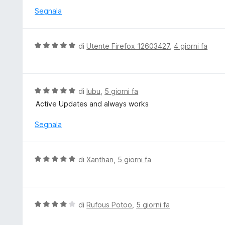
s
u
Segnala
u
t
5
a
t
V
di
Utente Firefox 12603427
,
4 giorni fa
a
a
5
l
s
u
u
t
V
di
lubu
,
5 giorni fa
5
a
a
Active Updates and always works
t
l
a
u
Segnala
5
t
s
a
u
t
V
di
Xanthan
,
5 giorni fa
5
a
a
5
l
s
u
u
t
V
di
Rufous Potoo
,
5 giorni fa
5
a
a
t