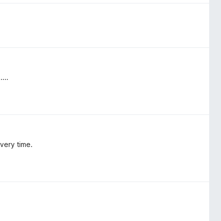
...
every time.