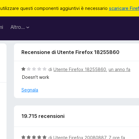
 utilizzare questi componenti aggiuntivi è necessario
scaricare Fire
mi
Altro…
Recensione di Utente Firefox 18255860
V
di
Utente Firefox 18255860
,
un anno fa
a
Doesn't work
l
u
Segnala
t
a
t
a
19.715 recensioni
1
s
u
V
di
Utente Firefox 20080887
,
7 ore fa