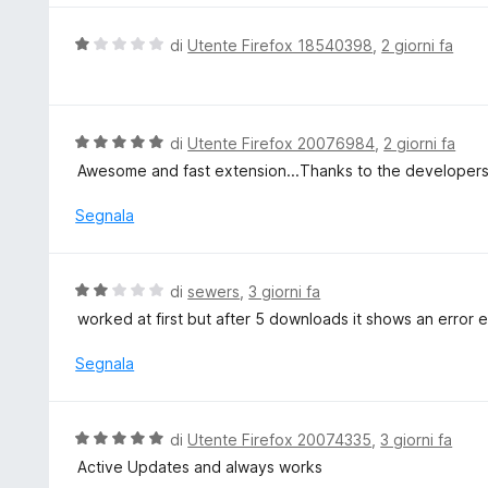
s
u
u
t
V
di
Utente Firefox 18540398
,
2 giorni fa
5
a
a
t
l
a
u
5
t
V
di
Utente Firefox 20076984
,
2 giorni fa
s
a
a
Awesome and fast extension...Thanks to the developers.
u
t
l
5
a
u
Segnala
1
t
s
a
u
t
V
di
sewers
,
3 giorni fa
5
a
a
worked at first but after 5 downloads it shows an error 
5
l
s
u
Segnala
u
t
5
a
t
V
di
Utente Firefox 20074335
,
3 giorni fa
a
a
Active Updates and always works
2
l