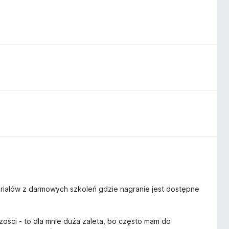
eriałów z darmowych szkoleń gdzie nagranie jest dostępne
zości - to dla mnie duża zaleta, bo często mam do