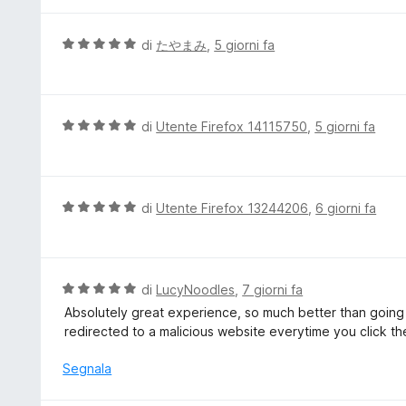
l
a
u
5
t
V
di
たやまみ
,
5 giorni fa
s
a
a
u
t
l
5
a
u
4
t
V
di
Utente Firefox 14115750
,
5 giorni fa
s
a
a
u
t
l
5
a
u
5
t
V
di
Utente Firefox 13244206
,
6 giorni fa
s
a
a
u
t
l
5
a
u
5
t
V
di
LucyNoodles
,
7 giorni fa
s
a
a
Absolutely great experience, so much better than going
u
t
l
redirected to a malicious website everytime you click t
5
a
u
5
t
Segnala
s
a
u
t