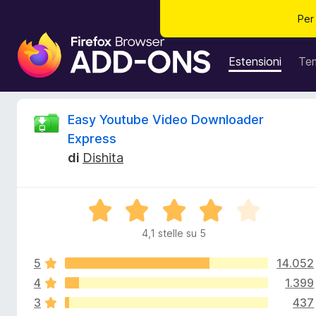
Per
C
o
Estensioni
Te
m
p
o
R
Easy Youtube Video Downloader
n
Express
e
e
di
Dishita
n
t
c
i
V
a
e
a
g
4,1 stelle su 5
l
g
n
u
i
5
14.052
t
u
a
4
1.399
s
n
t
3
437
a
t