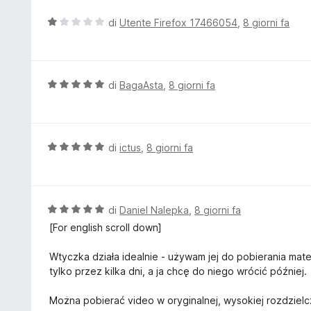
u
u
t
V
di
Utente Firefox 17466054
,
8 giorni fa
5
a
a
t
l
a
u
5
t
V
di
BagaAsta
,
8 giorni fa
s
a
a
u
t
l
5
a
u
1
t
V
di
ictus
,
8 giorni fa
s
a
a
u
t
l
5
a
u
5
t
V
di
Daniel Nalepka
,
8 giorni fa
s
a
a
[For english scroll down]
u
t
l
5
a
u
Wtyczka działa idealnie - używam jej do pobierania mat
5
t
tylko przez kilka dni, a ja chcę do niego wrócić później.
s
a
u
t
Można pobierać video w oryginalnej, wysokiej rozdzielc
5