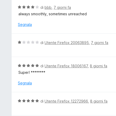
5
a
V
di
bbb
,
7 giorni fa
5
a
always smoothly, sometimes unreached
s
l
u
u
Segnala
5
t
a
t
V
di
Utente Firefox 20063895
,
7 giorni fa
a
a
4
l
s
u
u
t
V
di
Utente Firefox 18006167
,
8 giorni fa
5
a
a
Super! ********
t
l
a
u
Segnala
1
t
s
a
u
t
V
di
Utente Firefox 12272966
,
8 giorni fa
5
a
a
5
l
s