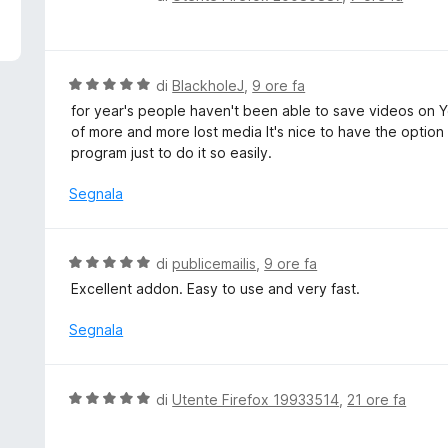
5
a
l
u
t
V
di
BlackholeJ
,
9 ore fa
a
a
for year's people haven't been able to save videos on Y
t
l
of more and more lost media It's nice to have the option
a
u
program just to do it so easily.
5
t
s
a
Segnala
u
t
5
a
5
V
di
publicemailis
,
9 ore fa
s
a
Excellent addon. Easy to use and very fast.
u
l
5
u
Segnala
t
a
t
V
di
Utente Firefox 19933514
,
21 ore fa
a
a
5
l