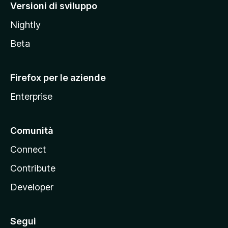
M
Versioni di sviluppo
o
Nightly
z
i
Beta
l
l
Firefox per le aziende
a
Enterprise
Comunità
Connect
Contribute
Developer
Segui