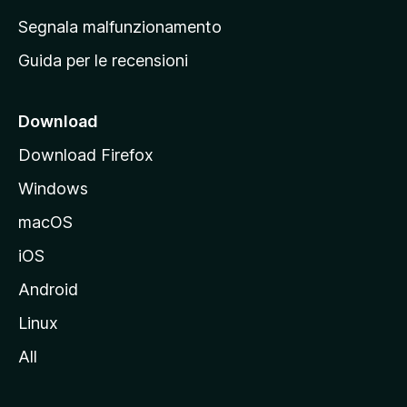
r
Segnala malfunzionamento
i
Guida per le recensioni
n
c
i
Download
p
Download Firefox
a
Windows
l
e
macOS
d
iOS
e
l
Android
s
Linux
i
All
t
o