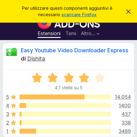
C
Accedi
Per utilizzare questi componenti aggiuntivi è
C
e
necessario
scaricare Firefox
h
C
r
i
o
u
c
d
m
Estensioni
Temi
Altro…
a
i
p
q
u
o
R
Easy Youtube Video Downloader Express
e
n
s
di
Dishita
t
e
e
o
n
a
v
V
t
c
v
a
i
i
4,1 stelle su 5
l
s
a
e
o
u
5
14.054
g
t
4
1400
g
n
a
i
3
437
t
u
a
s
2
338
4
n
1
3489
,
t