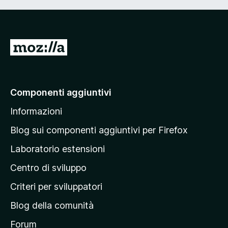
V
a
i
a
Componenti aggiuntivi
l
Informazioni
l
a
Blog sui componenti aggiuntivi per Firefox
p
Laboratorio estensioni
a
Centro di sviluppo
g
i
Criteri per sviluppatori
n
Blog della comunità
a
p
Forum