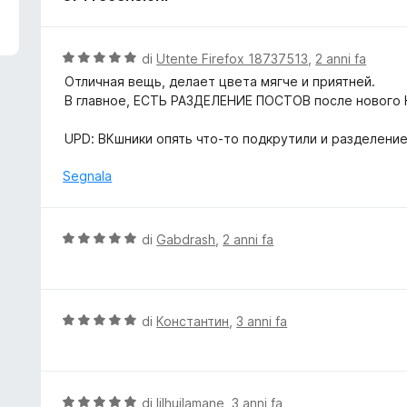
V
di
Utente Firefox 18737513
,
2 anni fa
a
Отличная вещь, делает цвета мягче и приятней.
l
В главное, ЕСТЬ РАЗДЕЛЕНИЕ ПОСТОВ после нового
u
t
UPD: ВКшники опять что-то подкрутили и разделение
a
t
Segnala
a
5
s
V
di
Gabdrash
,
2 anni fa
u
a
5
l
u
t
V
di
Константин
,
3 anni fa
a
a
t
l
a
u
5
t
V
di
lilhuilamane
,
3 anni fa