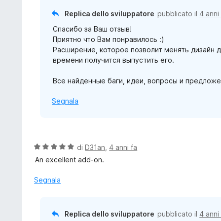
5
Replica dello sviluppatore
pubblicato il
4 anni
s
Спасибо за Ваш отзыв!
u
Приятно что Вам понравилось :)
5
Расширение, которое позволит менять дизайн д
времени получится выпустить его.
Все найденные баги, идеи, вопросы и предложе
Segnala
V
di
D31an
,
4 anni fa
a
An excellent add-on.
l
u
Segnala
t
a
t
Replica dello sviluppatore
pubblicato il
4 anni
a