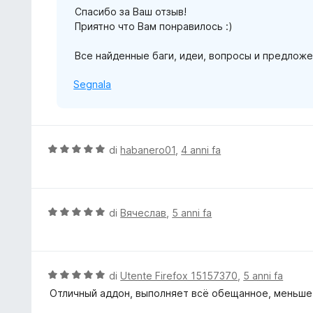
Спасибо за Ваш отзыв!
5
Приятно что Вам понравилось :)
s
u
Все найденные баги, идеи, вопросы и предложе
5
Segnala
V
di
habanero01
,
4 anni fa
a
l
u
t
V
di
Вячеслав
,
5 anni fa
a
a
t
l
a
u
5
t
V
di
Utente Firefox 15157370
,
5 anni fa
s
a
a
Отличный аддон, выполняет всё обещанное, меньше 
u
t
l
5