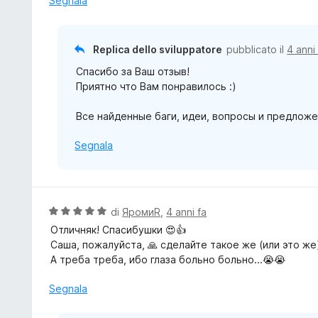
Segnala
5
t
s
a
u
t
Replica dello sviluppatore
pubblicato il
4 anni
5
a
Спасибо за Ваш отзыв!
5
Приятно что Вам понравилось :)
s
u
Все найденные баги, идеи, вопросы и предложе
5
Segnala
V
di
ЯромиR
,
4 anni fa
a
Отличняк! Спасибушки 😍👍
l
Саша, пожалуйста, 🙏 сделайте такое же (или это же)
u
А треба треба, ибо глаза больно больно...😭😭
t
a
Segnala
t
a