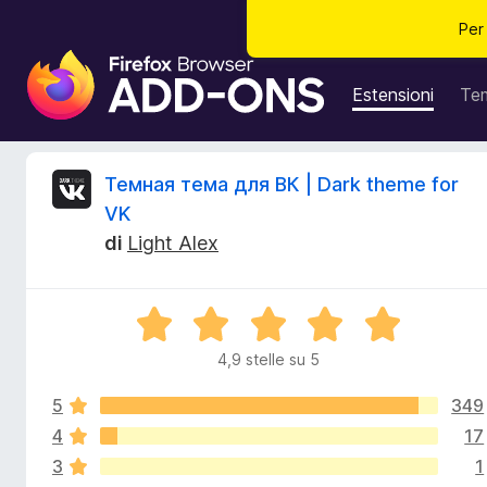
Per
C
o
Estensioni
Te
m
p
o
R
Темная тема для ВК | Dark theme for
n
VK
e
e
di
Light Alex
n
t
c
i
V
a
e
a
g
4,9 stelle su 5
l
g
n
u
i
5
349
t
u
a
4
17
s
n
t
3
1
a
t