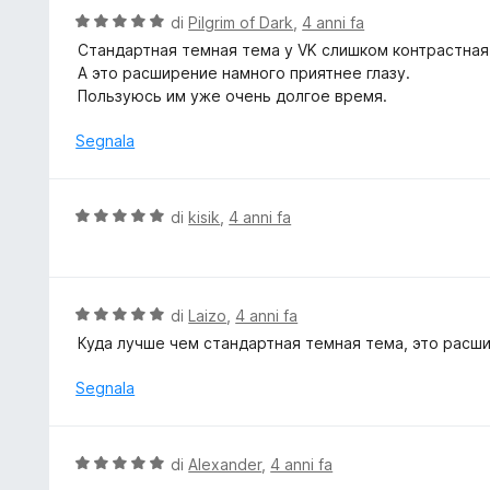
t
V
di
Pilgrim of Dark
,
4 anni fa
a
a
Cтандартная темная тема у VK слишком контрастная 
5
l
А это расширение намного приятнее глазу.
s
u
Пользуюсь им уже очень долгое время.
u
t
5
a
Segnala
t
a
5
V
di
kisik
,
4 anni fa
s
a
u
l
5
u
t
V
di
Laizo
,
4 anni fa
a
a
Куда лучше чем стандартная темная тема, это расш
t
l
a
u
Segnala
5
t
s
a
u
t
V
di
Alexander
,
4 anni fa
5
a
a