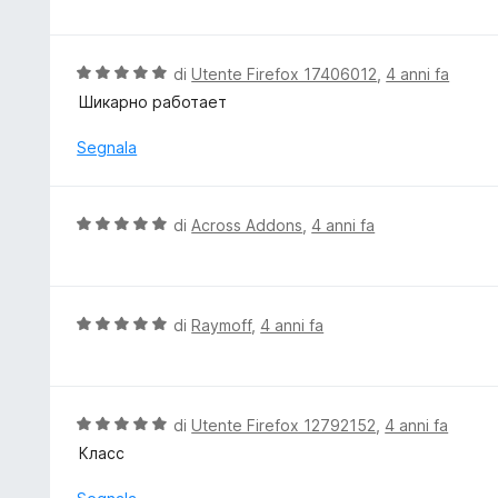
5
l
s
u
u
t
V
di
Utente Firefox 17406012
,
4 anni fa
5
a
a
Шикарно работает
t
l
a
u
Segnala
5
t
s
a
u
t
V
di
Across Addons
,
4 anni fa
5
a
a
5
l
s
u
u
t
V
di
Raymoff
,
4 anni fa
5
a
a
t
l
a
u
5
t
V
di
Utente Firefox 12792152
,
4 anni fa
s
a
a
Класс
u
t
l
5
a
u