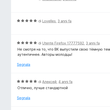
s
a
a
u
t
l
5
a
u
5
t
V
di
Lovelles
,
3 anni fa
s
a
a
u
t
l
5
a
u
5
t
V
di
Utente Firefox 17777592
,
3 anni fa
s
a
a
Не смотря на то, что ВК выпустили свою тёмную тем
u
t
l
аутентичнее. Авторы молодцы!
5
a
u
5
t
Segnala
s
a
u
t
5
a
V
di
Алексей
,
4 anni fa
5
a
Отлично, лучше стандартной
s
l
u
u
Segnala
5
t
a