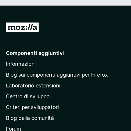
V
a
i
a
Componenti aggiuntivi
l
Informazioni
l
a
Blog sui componenti aggiuntivi per Firefox
p
Laboratorio estensioni
a
Centro di sviluppo
g
i
Criteri per sviluppatori
n
Blog della comunità
a
p
Forum