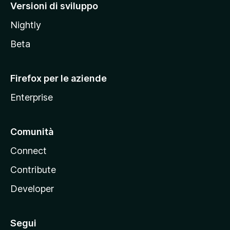
M
Versioni di sviluppo
o
Nightly
z
i
Beta
l
l
Firefox per le aziende
a
Enterprise
Comunità
Connect
Contribute
Developer
Segui