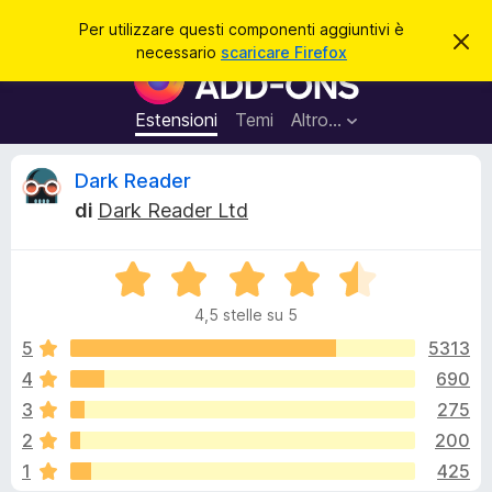
C
Accedi
Per utilizzare questi componenti aggiuntivi è
C
e
necessario
scaricare Firefox
h
C
r
i
o
u
c
d
m
Estensioni
Temi
Altro…
a
i
p
q
u
o
R
Dark Reader
e
n
s
di
Dark Reader Ltd
t
e
e
o
n
a
v
V
t
c
v
a
i
i
4,5 stelle su 5
l
s
a
e
o
u
5
5313
g
t
4
690
g
n
a
i
3
275
t
u
a
s
2
200
4
n
1
425
,
t