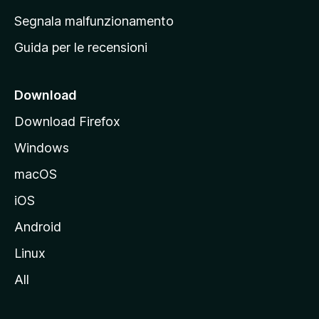
r
Segnala malfunzionamento
i
Guida per le recensioni
n
c
i
Download
p
Download Firefox
a
Windows
l
e
macOS
d
iOS
e
l
Android
s
Linux
i
All
t
o