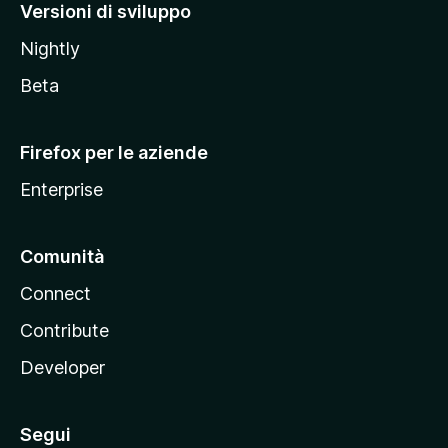
M
Versioni di sviluppo
o
Nightly
z
i
Beta
l
l
Firefox per le aziende
a
Enterprise
Comunità
Connect
Contribute
Developer
Segui