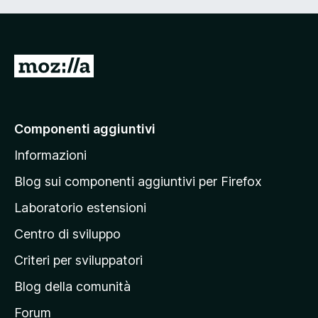
V
a
i
a
Componenti aggiuntivi
l
Informazioni
l
a
Blog sui componenti aggiuntivi per Firefox
p
Laboratorio estensioni
a
Centro di sviluppo
g
i
Criteri per sviluppatori
n
Blog della comunità
a
p
Forum