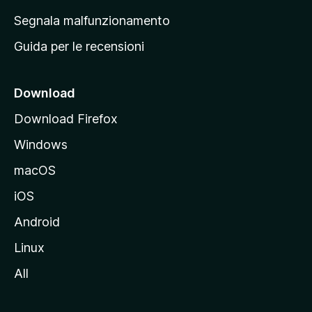
r
Segnala malfunzionamento
i
Guida per le recensioni
n
c
i
Download
p
Download Firefox
a
Windows
l
e
macOS
d
iOS
e
l
Android
s
Linux
i
All
t
o