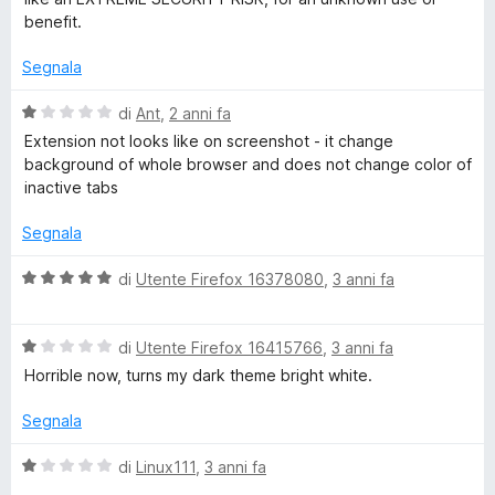
s
t
benefit.
u
a
5
t
Segnala
a
2
V
di
Ant
,
2 anni fa
s
a
Extension not looks like on screenshot - it change
u
l
background of whole browser and does not change color of
5
u
inactive tabs
t
a
Segnala
t
a
V
di
Utente Firefox 16378080
,
3 anni fa
1
a
s
l
u
V
u
di
Utente Firefox 16415766
,
3 anni fa
5
a
t
Horrible now, turns my dark theme bright white.
l
a
u
t
Segnala
t
a
a
5
V
di
Linux111
,
3 anni fa
t
s
a