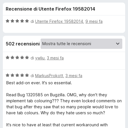
i
6
i
Recensione di Utente Firefox 19582014
s
v
o
u
i
5
V
di
Utente Firefox 19582014
,
9 mesi fa
p
n
a
e
l
u
r
i
502 recensioni
t
F
a
i
p
t
V
di
ywliu
,
3 mesi fa
r
a
a
e
e
5
l
f
s
V
u
di
MarkusProkott
,
3 mesi fa
o
u
a
t
r
Best add-on ever. It's so essential.
5
x
l
a
u
t
Read Bug 1320585 on Bugzilla. OMG, why don't they
C
t
a
implement tab colouring??? They even locked comments on
a
5
that bug after they saw that so many people would love to
o
t
s
have tab colours. Why do they hate users so much?
a
u
l
5
5
It's nice to have at least that current workaround with