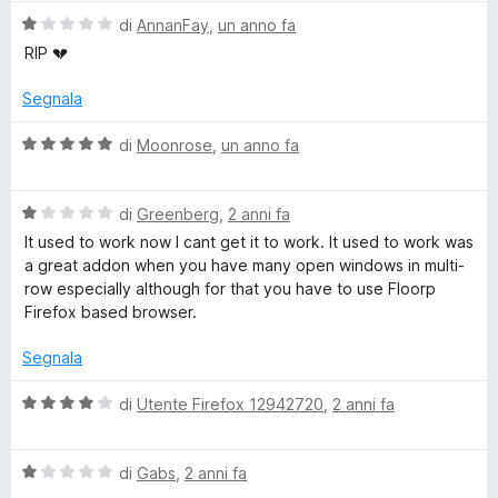
t
V
di
AnnanFay
,
un anno fa
a
a
RIP 💔
1
l
s
u
Segnala
u
t
5
a
V
di
Moonrose
,
un anno fa
t
a
a
l
1
V
u
di
Greenberg
,
2 anni fa
s
a
t
It used to work now I cant get it to work. It used to work was
u
l
a
a great addon when you have many open windows in multi-
5
u
t
row especially although for that you have to use Floorp
t
a
Firefox based browser.
a
5
t
s
Segnala
a
u
1
5
V
di
Utente Firefox 12942720
,
2 anni fa
s
a
u
l
5
V
u
di
Gabs
,
2 anni fa
a
t