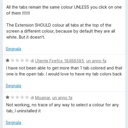
4
u
t
s
All the tabs remain the same colour UNLESS you click on one
t
a
u
of them !!!!!!!
a
3
5
t
s
The Extension SHOULD colour all tabs at the top of the
a
u
screen a different colour, because by default they are all
1
5
white. But it doesn't.
s
u
Segnala
5
V
di
Utente Firefox 18488585
,
un anno fa
a
I have not been able to get more than 1 tab colored and that
l
one is the open tab. I would love to have my tab colors back
u
t
Segnala
a
t
V
di
Moamar
,
un anno fa
a
a
Not working, no trace of any way to select a colour for any
1
l
tab, I uninstalled it
s
u
u
t
Segnala
5
a