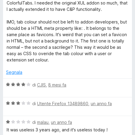
s
ColorfulTabs. I needed the original XUL addon so much, that
u
o
I actually extended it to have C&P functionality.
5
IMO, tab colour should not be left to addon developers, but
r
should be a HTML meta property like: . It belongs to the
same place as favicons. It's weird that you can set a favicon
f
in HTML, but not a background to it. The first one is totally
normal – the second a sacrilege? This way it would be as
u
easy as CSS to overide the tab colour with a user or
extension set colour.
l
Segnala
T
V
di
CJIS
,
8 mesi fa
a
a
l
V
u
di
Utente Firefox 13489860
,
un anno fa
a
t
b
l
a
V
u
di
malau
,
un anno fa
t
s
a
t
a
It was useless 3 years ago, and it's useless today !
l
a