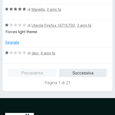
a
u
l
1
5
V
u
di
Mariella
,
3 anni fa
s
a
t
u
l
a
5
V
u
di
Utente Firefox 14715700
,
3 anni fa
t
a
t
a
Forces light theme
l
a
1
u
t
s
Segnala
t
a
u
a
5
5
V
di
deo
,
4 anni fa
t
s
a
a
u
l
1
5
u
Precedente
Successiva
s
t
u
a
Pagina 1 di 21
5
t
a
1
s
u
5