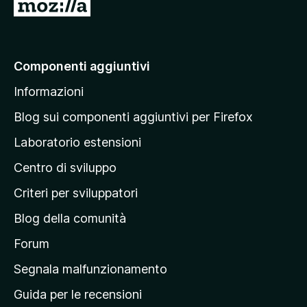
V
a
i
a
Componenti aggiuntivi
l
Informazioni
l
a
Blog sui componenti aggiuntivi per Firefox
p
Laboratorio estensioni
a
Centro di sviluppo
g
i
Criteri per sviluppatori
n
Blog della comunità
a
p
Forum
r
Segnala malfunzionamento
i
Guida per le recensioni
n