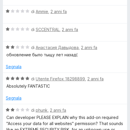
l
a
V
u
di
Ammie
,
2 anni fa
t
a
t
a
l
a
4
V
u
di
SCCENTRAL
,
2 anni fa
t
s
a
t
a
u
l
a
1
5
V
u
di
Анастасия Давыдова
,
2 anni fa
t
s
a
t
a
u
обновление было тыщу лет назад(
l
a
1
5
u
t
s
Segnala
t
a
u
a
1
5
V
di
Utente Firefox 18298899
,
2 anni fa
t
s
a
Absolutely FANTASTIC
a
u
l
2
5
u
Segnala
s
t
u
a
V
di
phunk
,
2 anni fa
5
t
a
Can developer PLEASE EXPLAIN why this add-on required
a
l
"Access your data for all websites" permission? That sounds
5
u
like an EXTREME SECURITY RISK, for an unknown use or