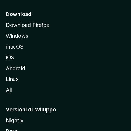
c
i
Download
p
Download Firefox
a
Windows
l
e
macOS
d
iOS
e
l
Android
s
Linux
i
All
t
o
M
Versioni di sviluppo
o
Nightly
z
i