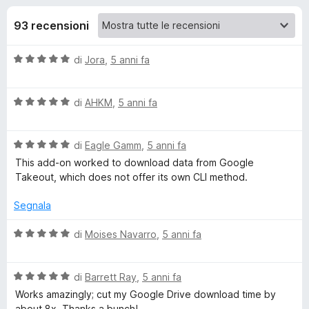
i
7
i
s
93 recensioni
v
o
u
i
5
V
di
Jora
,
5 anni fa
p
n
a
e
l
r
i
V
u
di
AHKM
,
5 anni fa
F
a
t
i
l
p
a
r
V
u
di
Eagle Gamm
,
5 anni fa
t
a
t
a
e
This add-on worked to download data from Google
e
l
a
5
Takeout, which does not offer its own CLI method.
f
u
t
s
o
r
t
a
u
Segnala
x
a
5
5
c
t
s
V
di
Moises Navarro
,
5 anni fa
a
u
a
5
5
l
l
s
V
u
di
Barrett Ray
,
5 anni fa
u
a
t
Works amazingly; cut my Google Drive download time by
i
5
l
a
about 8x. Thanks a bunch!