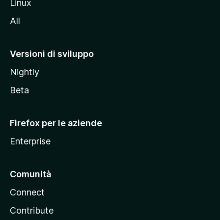
Linux
i
All
t
o
M
Versioni di sviluppo
o
Nightly
z
i
Beta
l
l
Firefox per le aziende
a
Enterprise
Comunità
Connect
Contribute