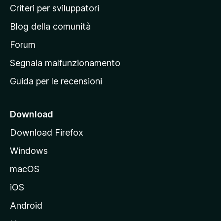
i
Criteri per sviluppatori
n
Blog della comunità
a
p
Forum
r
Segnala malfunzionamento
i
Guida per le recensioni
n
c
i
Download
p
Download Firefox
a
Windows
l
e
macOS
d
iOS
e
l
Android
s