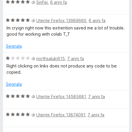
V
u
di
SinFei
,
6 anni fa
t
s
a
t
a
u
l
a
5
5
V
u
di
Utente Firefox 13989660
,
6 anni fa
t
s
a
t
a
u
Im cryign right now this extrention saved me a lot of trouble.
l
a
5
5
good for working with colab T_T
u
t
s
t
a
u
Segnala
a
5
5
t
s
V
di
northsaluki615
,
7 anni fa
a
u
a
Right clicking on links does not produce any code to be
5
5
l
copied.
s
u
u
t
Segnala
5
a
t
V
di
Utente Firefox 14585681
,
7 anni fa
a
a
1
l
s
V
u
di
Utente Firefox 13874091
,
7 anni fa
u
a
t
5
l
a