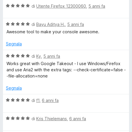
a
5
V
di
Utente Firefox 12300060
,
5 anni fa
t
s
a
a
u
l
5
5
V
u
di
Bayu Aditya H.
,
5 anni fa
s
a
t
Awesome tool to make your console awesome.
u
l
a
5
u
t
Segnala
t
a
a
5
V
di
Ky
,
5 anni fa
t
s
a
Works great with Google Takeout - I use Windows/Firefox
a
u
l
and use Aria2 with the extra tags: --check-certificate=false -
5
5
u
-file-allocation=none
s
t
u
a
Segnala
5
t
a
V
di
f1
,
6 anni fa
5
a
s
l
u
V
u
di
Kris Thielemans
,
6 anni fa
5
a
t
l
a