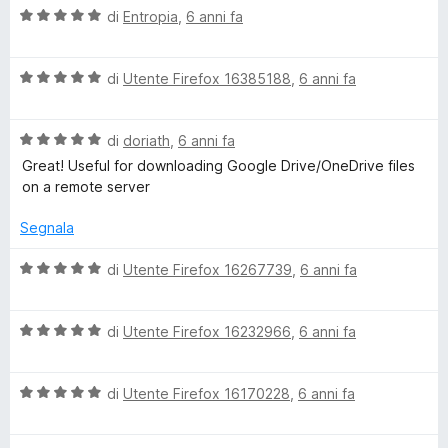
V
u
di
Entropia
,
6 anni fa
t
a
t
a
l
a
5
V
u
di
Utente Firefox 16385188
,
6 anni fa
t
s
a
t
a
u
l
a
5
5
V
u
di
doriath
,
6 anni fa
t
s
a
t
a
u
Great! Useful for downloading Google Drive/OneDrive files
l
a
5
5
on a remote server
u
t
s
t
a
u
Segnala
a
5
5
t
s
V
di
Utente Firefox 16267739
,
6 anni fa
a
u
a
5
5
l
s
V
u
di
Utente Firefox 16232966
,
6 anni fa
u
a
t
5
l
a
V
u
di
Utente Firefox 16170228
,
6 anni fa
t
a
t
a
l
a
5