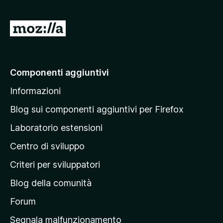
u
5
V
a
i
a
Componenti aggiuntivi
l
Informazioni
l
a
Blog sui componenti aggiuntivi per Firefox
p
Laboratorio estensioni
a
Centro di sviluppo
g
i
Criteri per sviluppatori
n
Blog della comunità
a
p
Forum
r
Segnala malfunzionamento