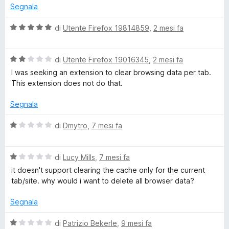
t
Segnala
a
a
5
V
di
Utente Firefox 19814859
,
2 mesi fa
s
a
r
u
l
5
V
u
di
Utente Firefox 19016345
,
2 mesi fa
B
a
t
I was seeking an extension to clear browsing data per tab.
l
a
This extension does not do that.
r
u
t
t
a
Segnala
a
5
o
t
s
V
di
Dmytro
,
7 mesi fa
a
u
a
w
2
5
l
s
V
u
di
Lucy Mills
,
7 mesi fa
s
u
a
t
it doesn't support clearing the cache only for the current
5
l
a
tab/site. why would i want to delete all browser data?
i
u
t
t
a
Segnala
a
1
n
t
s
V
di
Patrizio Bekerle
,
9 mesi fa