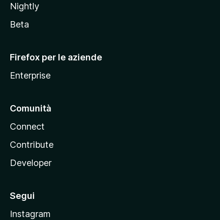
Nightly
z
i
Beta
l
l
Firefox per le aziende
a
Enterprise
Comunità
Connect
Contribute
Developer
Segui
Instagram