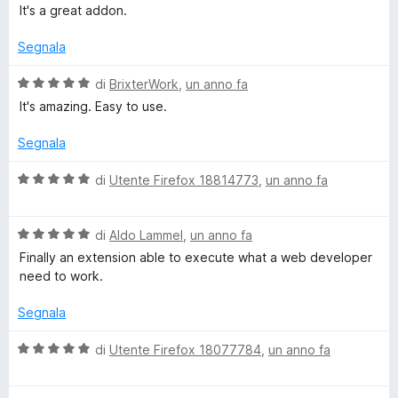
a
It's a great addon.
l
u
Segnala
t
a
V
di
BrixterWork
,
un anno fa
t
a
It's amazing. Easy to use.
a
l
5
u
Segnala
s
t
u
a
V
di
Utente Firefox 18814773
,
un anno fa
5
t
a
a
l
5
V
u
di
Aldo Lammel
,
un anno fa
s
a
t
Finally an extension able to execute what a web developer
u
l
a
need to work.
5
u
t
t
a
Segnala
a
5
t
s
V
di
Utente Firefox 18077784
,
un anno fa
a
u
a
5
5
l