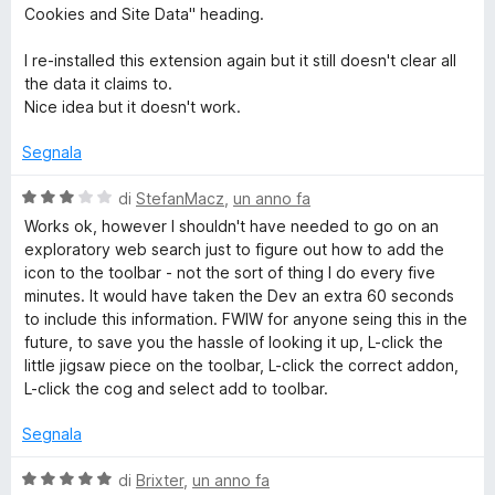
a
u
Cookies and Site Data" heading.
1
5
s
I re-installed this extension again but it still doesn't clear all
u
the data it claims to.
5
Nice idea but it doesn't work.
Segnala
V
di
StefanMacz
,
un anno fa
a
Works ok, however I shouldn't have needed to go on an
l
exploratory web search just to figure out how to add the
u
icon to the toolbar - not the sort of thing I do every five
t
minutes. It would have taken the Dev an extra 60 seconds
a
to include this information. FWIW for anyone seing this in the
t
future, to save you the hassle of looking it up, L-click the
a
little jigsaw piece on the toolbar, L-click the correct addon,
3
L-click the cog and select add to toolbar.
s
u
Segnala
5
V
di
Brixter
,
un anno fa