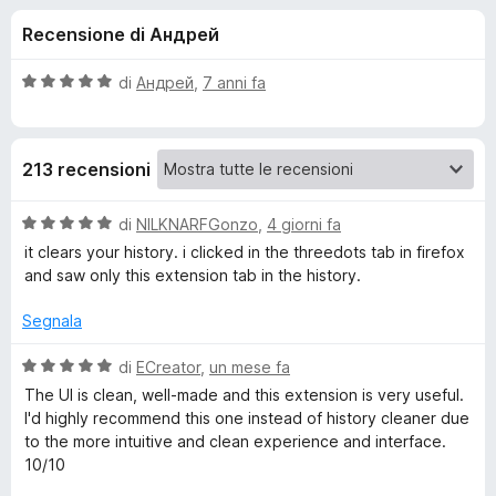
i
3
i
Recensione di Андрей
s
v
o
u
i
5
V
di
Андрей
,
7 anni fa
p
n
a
e
l
u
r
i
213 recensioni
t
F
a
i
p
t
V
di
NILKNARFGonzo
,
4 giorni fa
r
a
a
it clears your history. i clicked in the threedots tab in firefox
e
e
5
l
and saw only this extension tab in the history.
f
s
u
o
u
t
r
Segnala
5
x
a
t
V
di
ECreator
,
un mese fa
C
a
a
The UI is clean, well-made and this extension is very useful.
5
l
I'd highly recommend this one instead of history cleaner due
l
s
u
to the more intuitive and clean experience and interface.
u
t
10/10
e
5
a