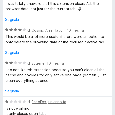
a
u
a
I was totally unaware that this extension clears ALL the
g
1
5
l
browser data, not just for the current tab! 😬
s
u
D
u
t
Segnala
5
a
a
t
V
di
Cosmic_Annihilation
,
10 mesi fa
a
a
This would be a lot more useful if there were an option to
1
t
l
only delete the browsing data of the focused / active tab.
s
u
u
t
Segnala
a
5
a
t
V
di
Eugene
,
10 mesi fa
a
a
I do not like this extension because you can’t clean all the
4
l
cache and cookies for only active one page (domain), just
s
u
clean everything at once!
u
t
5
a
Segnala
t
a
V
di
EchoFox
,
un anno fa
2
a
Is not working.
s
l
It only closes open tabs.