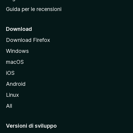
i
Guida per le recensioni
n
c
i
Download
p
Download Firefox
a
Windows
l
e
macOS
d
iOS
e
l
Android
s
Linux
i
All
t
o
M
Versioni di sviluppo
o