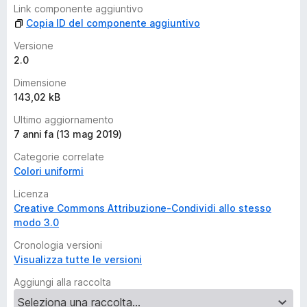
a
Link componente aggiuntivo
v
Copia ID del componente aggiuntivo
a
l
Versione
u
2.0
t
Dimensione
a
143,02 kB
z
i
Ultimo aggiornamento
o
7 anni fa (13 mag 2019)
n
Categorie correlate
i
Colori uniformi
Licenza
Creative Commons Attribuzione-Condividi allo stesso
modo 3.0
Cronologia versioni
Visualizza tutte le versioni
Aggiungi alla raccolta