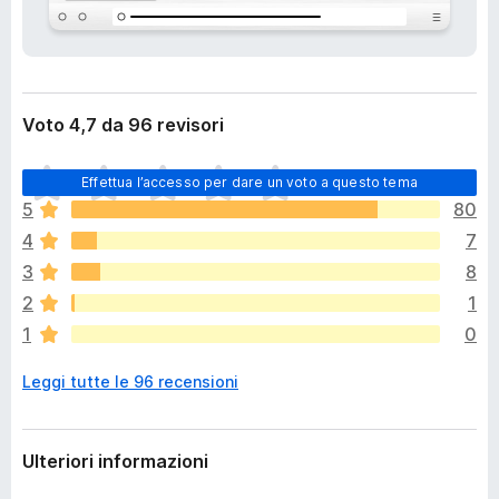
i
i
o
v
n
i
e
p
Voto 4,7 da 96 revisori
e
r
N
F
Effettua l’accesso per dare un voto a questo tema
o
i
5
80
n
r
4
7
c
e
i
3
8
f
s
2
1
o
o
1
0
n
x
o
Leggi tutte le 96 recensioni
a
n
c
o
Ulteriori informazioni
r