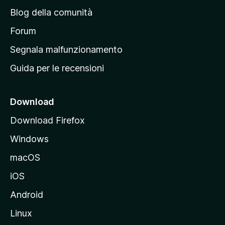
n
Blog della comunità
a
p
Forum
r
Segnala malfunzionamento
i
Guida per le recensioni
n
c
i
Download
p
Download Firefox
a
Windows
l
e
macOS
d
iOS
e
l
Android
s
Linux
i