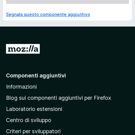
Segnala questo componente aggiuntivo
V
a
i
a
Componenti aggiuntivi
l
Informazioni
l
a
Blog sui componenti aggiuntivi per Firefox
p
Laboratorio estensioni
a
Centro di sviluppo
g
i
Criteri per sviluppatori