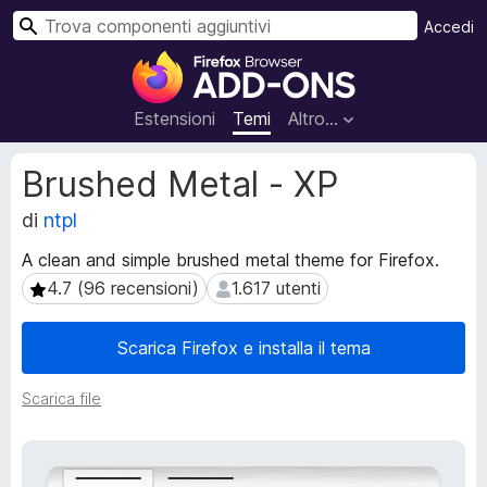
C
Accedi
e
C
r
o
c
m
Estensioni
Temi
Altro…
a
p
o
M
Brushed Metal - XP
n
e
t
di
ntpl
e
a
n
A clean and simple brushed metal theme for Firefox.
d
t
a
4.7 (96 recensioni)
1.617 utenti
4.7 (96 recensioni)
1.617 utenti
i
t
a
i
Scarica Firefox e installa il tema
g
e
g
s
Scarica file
t
i
e
u
n
n
s
t