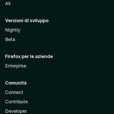
All
t
o
M
Versioni di sviluppo
o
Nightly
z
i
Beta
l
l
Firefox per le aziende
a
Enterprise
Comunità
Connect
Contribute
Developer