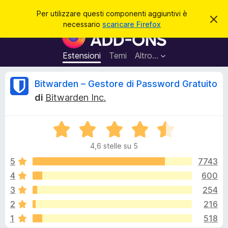
C
Accedi
Per utilizzare questi componenti aggiuntivi è
C
e
necessario
scaricare Firefox
h
C
r
i
o
u
c
d
m
Estensioni
Temi
Altro…
a
i
p
q
u
o
R
Bitwarden – Gestore di Password Gratuito
e
n
s
di
Bitwarden Inc.
t
e
e
o
n
a
v
V
t
c
v
a
i
i
4,6 stelle su 5
l
s
a
e
o
u
5
7743
g
t
4
600
g
n
a
i
3
254
t
u
a
s
2
216
4
n
1
518
,
t