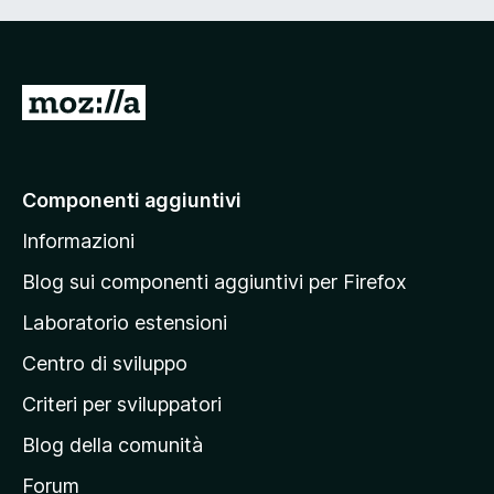
V
a
i
a
Componenti aggiuntivi
l
Informazioni
l
a
Blog sui componenti aggiuntivi per Firefox
p
Laboratorio estensioni
a
Centro di sviluppo
g
i
Criteri per sviluppatori
n
Blog della comunità
a
p
Forum