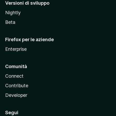
M
Versioni di sviluppo
o
Nightly
z
i
Beta
l
l
Firefox per le aziende
a
Enterprise
Comunità
Connect
Contribute
Developer
Segui