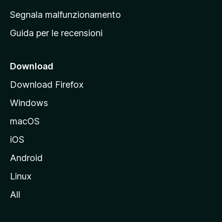
r
Segnala malfunzionamento
i
Guida per le recensioni
n
c
i
Download
p
Download Firefox
a
Windows
l
e
macOS
d
iOS
e
l
Android
s
Linux
i
All
t
o