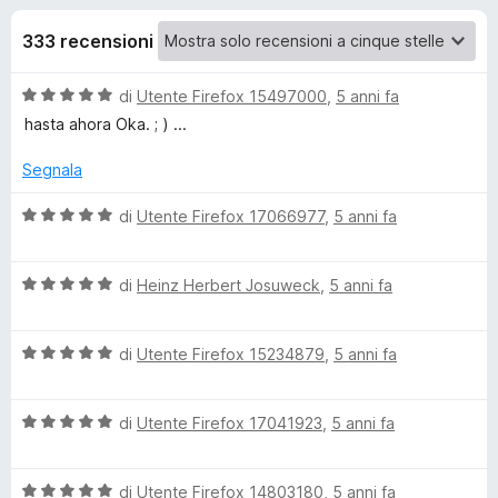
i
5
i
s
333 recensioni
v
o
u
i
5
V
di
Utente Firefox 15497000
,
5 anni fa
p
n
a
hasta ahora Oka. ; ) ...
e
l
r
i
u
Segnala
F
t
i
p
a
V
di
Utente Firefox 17066977
,
5 anni fa
r
t
a
a
e
l
e
5
V
u
di
Heinz Herbert Josuweck
f
,
5 anni fa
s
a
t
o
r
u
l
a
x
5
V
u
di
Utente Firefox 15234879
,
5 anni fa
t
A
a
t
a
l
a
5
V
u
di
Utente Firefox 17041923
,
5 anni fa
t
v
s
a
t
a
u
l
a
5
5
i
V
u
di
Utente Firefox 14803180
,
5 anni fa
t
s