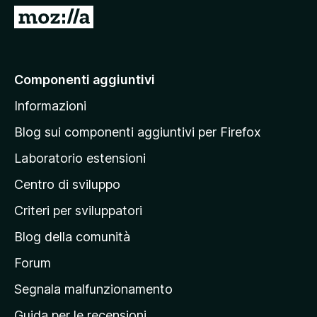
5
V
a
i
a
Componenti aggiuntivi
l
Informazioni
l
a
Blog sui componenti aggiuntivi per Firefox
p
Laboratorio estensioni
a
Centro di sviluppo
g
i
Criteri per sviluppatori
n
Blog della comunità
a
p
Forum
r
Segnala malfunzionamento
i
Guida per le recensioni