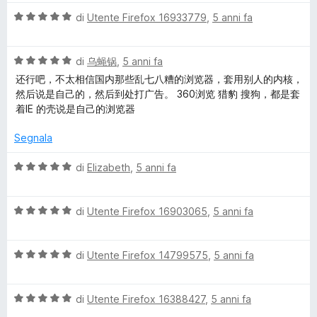
l
a
5
V
u
di
Utente Firefox 16933779
,
5 anni fa
t
s
a
t
a
u
l
a
5
5
V
u
di
乌蝇锅
,
5 anni fa
t
s
a
t
a
u
还行吧，不太相信国内那些乱七八糟的浏览器，套用别人的内核，
l
a
5
5
然后说是自己的，然后到处打广告。 360浏览 猎豹 搜狗，都是套
u
t
s
着IE 的壳说是自己的浏览器
t
a
u
a
5
5
Segnala
t
s
a
u
V
di
Elizabeth
,
5 anni fa
5
5
a
s
l
u
V
u
di
Utente Firefox 16903065
,
5 anni fa
5
a
t
l
a
V
u
di
Utente Firefox 14799575
,
5 anni fa
t
a
t
a
l
a
5
V
u
di
Utente Firefox 16388427
,
5 anni fa
t
s
a
t
a
u