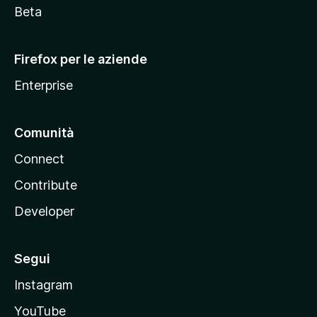
i
Beta
l
l
Firefox per le aziende
a
Enterprise
Comunità
Connect
Contribute
Developer
Segui
Instagram
YouTube