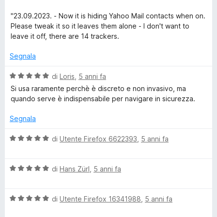
a
5
S
t
s
"23.09.2023. - Now it is hiding Yahoo Mail contacts when on.
a
u
Please tweak it so it leaves them alone - I don't want to
a
5
5
leave it off, there are 14 trackers.
s
f
u
Segnala
5
V
e
di
Loris
,
5 anni fa
a
Si usa raramente perchè è discreto e non invasivo, ma
l
quando serve è indispensabile per navigare in sicurezza.
t
u
t
Segnala
y
a
t
V
di
Utente Firefox 6622393
,
5 anni fa
a
a
5
l
s
V
u
di
Hans Zürl
,
5 anni fa
u
a
t
5
l
a
V
u
di
Utente Firefox 16341988
,
5 anni fa
t
a
t
a