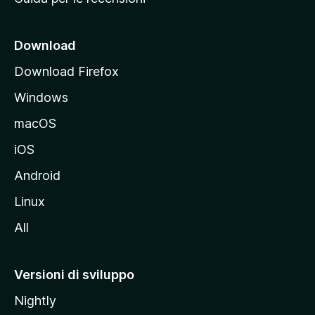
n
c
i
Download
p
Download Firefox
a
Windows
l
e
macOS
d
iOS
e
l
Android
s
Linux
i
All
t
o
M
Versioni di sviluppo
o
Nightly
z