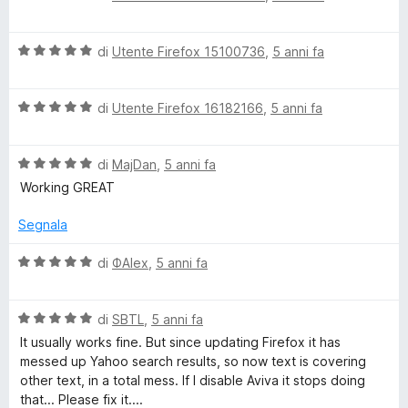
a
t
a
u
r
l
a
5
5
V
u
di
Utente Firefox 15100736
,
5 anni fa
t
s
a
t
a
a
u
l
a
5
5
V
u
di
Utente Firefox 16182166
,
5 anni fa
t
s
B
a
t
a
u
l
a
5
5
r
V
u
di
MajDan
,
5 anni fa
t
s
a
t
a
u
Working GREAT
l
o
a
5
5
u
t
s
Segnala
t
a
u
w
a
5
5
V
di
ФAlex
,
5 anni fa
t
s
a
s
a
u
l
5
5
V
u
di
SBTL
,
5 anni fa
e
s
a
t
It usually works fine. But since updating Firefox it has
u
l
a
messed up Yahoo search results, so now text is covering
5
u
t
r
other text, in a total mess. If I disable Aviva it stops doing
t
a
that... Please fix it....