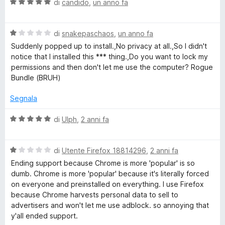
5
V
u
di
candido
,
un anno fa
t
e
i
a
t
a
z
l
a
1
c
z
V
u
di
snakepaschaos
,
un anno fa
t
s
a
a
t
a
u
Suddenly popped up to install.,No privacy at all.,So I didn't
r
l
a
3
u
5
notice that I installed this *** thing.,Do you want to lock my
e
u
t
s
permissions and then don't let me use the computer? Rogue
t
a
u
Bundle (BRUH)
r
a
5
5
t
s
Segnala
i
a
u
1
5
V
di
Ulph
,
2 anni fa
t
s
a
u
l
5
V
u
di
Utente Firefox 18814296
,
2 anni fa
y
a
t
Ending support because Chrome is more 'popular' is so
l
a
dumb. Chrome is more 'popular' because it's literally forced
&
u
t
on everyone and preinstalled on everything. I use Firefox
t
a
because Chrome harvests personal data to sell to
P
a
5
advertisers and won't let me use adblock. so annoying that
t
s
y'all ended support.
a
u