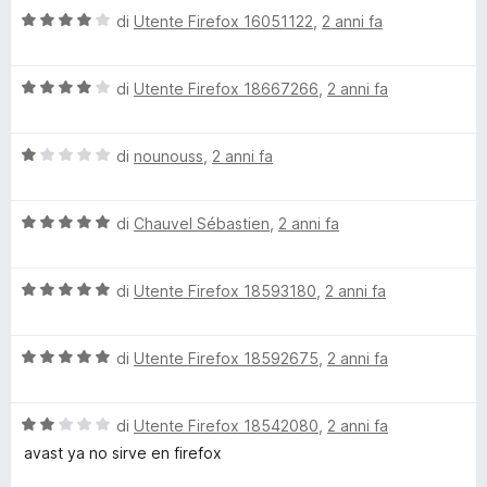
1
V
u
di
Utente Firefox 16051122
,
2 anni fa
s
a
t
u
l
a
5
V
u
di
Utente Firefox 18667266
,
2 anni fa
t
a
t
a
l
a
5
V
u
di
nounouss
,
2 anni fa
t
s
a
t
a
u
l
a
4
5
V
u
di
Chauvel Sébastien
,
2 anni fa
t
s
a
t
a
u
l
a
4
5
V
u
di
Utente Firefox 18593180
,
2 anni fa
t
s
a
t
a
u
l
a
1
5
V
u
di
Utente Firefox 18592675
,
2 anni fa
t
s
a
t
a
u
l
a
5
5
V
u
di
Utente Firefox 18542080
,
2 anni fa
t
s
a
t
a
u
avast ya no sirve en firefox
l
a
5
5