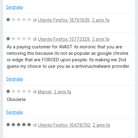
r
1
5
Segnala
s
i
u
V
di
Utente Firefox 18791639
,
2 anni fa
5
a
v
l
V
u
di
Utente Firefox 15773329
,
2 anni fa
a
a
t
As a paying customer for AVAST its moronic that you are
l
a
removing this because its not as popular as google chrome
u
t
c
or edge that are FORCED upon people. Its making me 2nd
t
a
guess my choice to use you as a antivirus/malware provider
a
1
y
t
s
Segnala
a
u
1
5
V
di
Marsel
,
2 anni fa
s
a
Obsolete
u
l
5
u
Segnala
t
a
V
di
Utente Firefox 16478792
,
2 anni fa
t
a
a
l