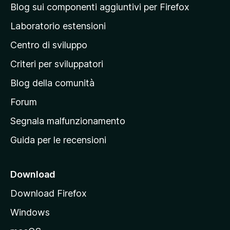
a
Blog sui componenti aggiuntivi per Firefox
p
Laboratorio estensioni
a
Centro di sviluppo
g
i
Criteri per sviluppatori
n
Blog della comunità
a
p
Forum
r
Segnala malfunzionamento
i
Guida per le recensioni
n
c
i
Download
p
Download Firefox
a
Windows
l
e