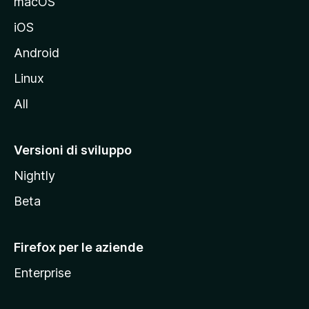
macOS
d
iOS
e
l
Android
s
Linux
i
All
t
o
M
Versioni di sviluppo
o
Nightly
z
i
Beta
l
l
Firefox per le aziende
a
Enterprise