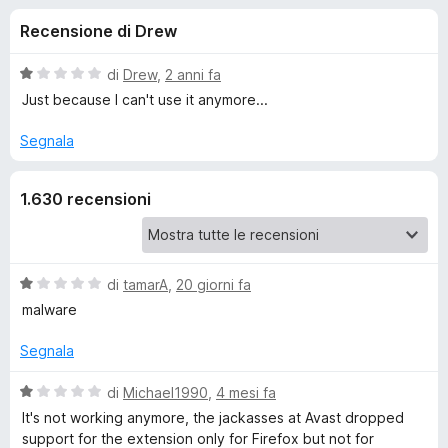
i
5
i
Recensione di Drew
s
v
o
u
i
5
V
di
Drew
,
2 anni fa
p
n
a
Just because I can't use it anymore...
e
l
u
r
Segnala
i
t
F
a
i
p
1.630 recensioni
t
r
a
e
e
1
f
s
o
u
V
di
tamarA
,
20 giorni fa
r
5
a
x
malware
l
A
u
Segnala
t
v
a
V
di
Michael1990
,
4 mesi fa
t
a
It's not working anymore, the jackasses at Avast dropped
a
a
l
support for the extension only for Firefox but not for