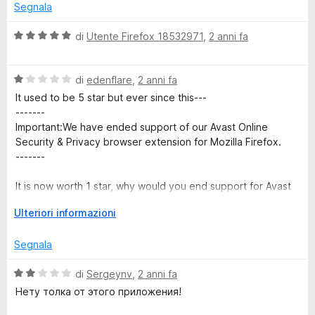
u
t
s
Segnala
t
a
u
a
5
5
V
di
Utente Firefox 18532971
,
2 anni fa
t
s
a
a
u
l
2
5
V
u
di
edenflare
,
2 anni fa
s
a
t
It used to be 5 star but ever since this---
u
l
a
-------
5
u
t
Important:We have ended support of our Avast Online
t
a
Security & Privacy browser extension for Mozilla Firefox.
a
5
-------
t
s
a
u
It is now worth 1 star, why would you end support for Avast
1
5
via firefox? Surely there was a way around this?
s
E
Ulteriori informazioni
u
s
The once king of anti-virus has gone, Avast used to be
5
p
Segnala
good in the 1990's, it's moves like this that destroy it's
a
reputation and quality.
n
V
di
Sergeynv
,
2 anni fa
d
a
Нету толка от этого приложения!
i
l