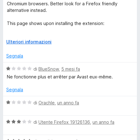
1
u
Chromium browsers. Better look for a Firefox friendly
s
t
s
alternative instead.
u
a
5
t
This page shows upon installing the extension:
t
a
1
English: support.avast.com/en-us/article/aosp-firefox-
O
s
E
Ulteriori informazioni
discontinuation-faq/#pc
u
s
Spanish: support.avast.com/es-mx/article/aosp-firefox-
n
5
p
Segnala
discontinuation-faq/#pc
a
n
V
di
BlueSnow
,
5 mesi fa
l
d
a
Ne fonctionne plus et arrêter par Avast eux-même.
i
l
i
p
u
Segnala
e
t
n
r
a
V
di
Orachle
,
un anno fa
v
t
a
i
e
a
l
s
1
V
u
di
Utente Firefox 19126136
,
un anno fa
u
s
a
t
S
a
u
l
a
l