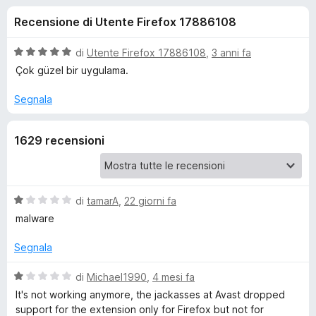
i
5
i
Recensione di Utente Firefox 17886108
s
v
o
u
i
5
V
di
Utente Firefox 17886108
,
3 anni fa
p
n
a
Çok güzel bir uygulama.
e
l
u
r
Segnala
i
t
F
a
i
p
1629 recensioni
t
r
a
e
e
5
f
s
o
u
V
di
tamarA
,
22 giorni fa
r
5
a
x
malware
l
A
u
Segnala
t
v
a
V
di
Michael1990
,
4 mesi fa
t
a
It's not working anymore, the jackasses at Avast dropped
a
a
l
support for the extension only for Firefox but not for