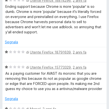
r
V
u
di
Utente Firefox 18814296
,
2 anni fa
s
a
t
Ending support because Chrome is more 'popular' is so
u
l
a
i
dumb. Chrome is more 'popular' because it's literally forced
5
u
t
on everyone and preinstalled on everything. I use Firefox
t
a
because Chrome harvests personal data to sell to
v
a
5
advertisers and won't let me use adblock. so annoying that
t
s
y'all ended support.
a
a
u
1
5
Segnala
s
c
u
V
di
Utente Firefox 18791639
,
2 anni fa
5
a
y
l
V
u
di
Utente Firefox 15773329
,
2 anni fa
a
t
As a paying customer for AVAST its moronic that you are
l
a
removing this because its not as popular as google chrome
u
t
or edge that are FORCED upon people. Its making me 2nd
t
a
guess my choice to use you as a antivirus/malware provider
a
1
t
s
Segnala
a
u
1
5
V
di
Marsel
,
2 anni fa