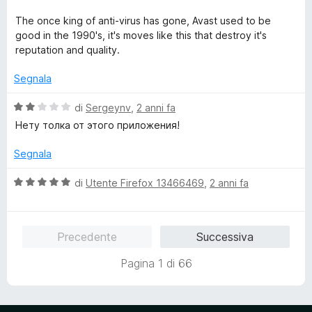
s
u
The once king of anti-virus has gone, Avast used to be
5
good in the 1990's, it's moves like this that destroy it's
reputation and quality.
Segnala
V
di
Sergeynv
,
2 anni fa
a
Нету толка от этого приложения!
l
u
Segnala
t
a
V
di
Utente Firefox 13466469
,
2 anni fa
t
a
a
l
2
u
Precedente
Successiva
s
t
u
a
Pagina 1 di 66
5
t
a
5