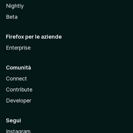
o
Nightly
z
i
Beta
l
l
Firefox per le aziende
a
Enterprise
Comunità
Connect
Contribute
Developer
Segui
Instagram