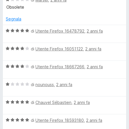
s
a
Obsolete
u
l
5
u
Segnala
t
a
V
di
Utente Firefox 16478792
,
2 anni fa
t
a
a
l
1
V
u
di
Utente Firefox 16051122
,
2 anni fa
s
a
t
u
l
a
5
V
u
di
Utente Firefox 18667266
,
2 anni fa
t
a
t
a
l
a
5
V
u
di
nounouss
,
2 anni fa
t
s
a
t
a
u
l
a
4
5
V
u
di
Chauvel Sébastien
,
2 anni fa
t
s
a
t
a
u
l
a
4
5
V
u
di
Utente Firefox 18593180
,
2 anni fa
t
s
a
t
a
u