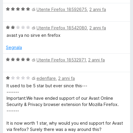
l
a
1
5
V
u
di
Utente Firefox 18592675
,
2 anni fa
t
s
a
t
a
u
l
a
5
5
V
u
di
Utente Firefox 18542080
,
2 anni fa
t
s
a
t
a
u
avast ya no sirve en firefox
l
a
5
5
u
t
s
Segnala
t
a
u
a
5
5
V
di
Utente Firefox 18532971
,
2 anni fa
t
s
a
a
u
l
2
5
V
u
di
edenflare
,
2 anni fa
s
a
t
It used to be 5 star but ever since this---
u
l
a
-------
5
u
t
Important:We have ended support of our Avast Online
t
a
Security & Privacy browser extension for Mozilla Firefox.
a
5
-------
t
s
a
u
It is now worth 1 star, why would you end support for Avast
1
5
via firefox? Surely there was a way around this?