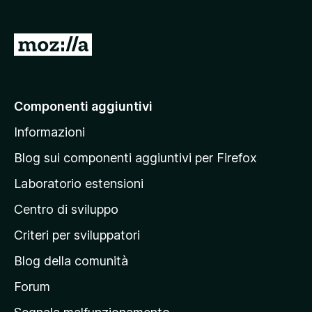
s
u
5
V
a
i
a
Componenti aggiuntivi
l
Informazioni
l
a
Blog sui componenti aggiuntivi per Firefox
p
Laboratorio estensioni
a
Centro di sviluppo
g
i
Criteri per sviluppatori
n
Blog della comunità
a
p
Forum
r