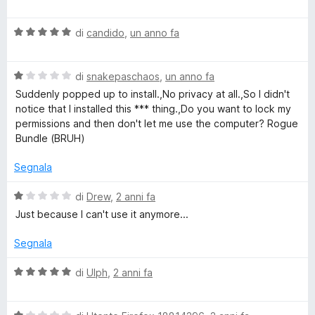
s
a
t
e
u
l
a
5
V
u
di
candido
,
un anno fa
t
c
a
t
a
l
a
1
V
u
di
snakepaschaos
,
un anno fa
t
u
s
a
t
a
u
Suddenly popped up to install.,No privacy at all.,So I didn't
l
a
3
5
notice that I installed this *** thing.,Do you want to lock my
r
u
t
s
permissions and then don't let me use the computer? Rogue
t
a
u
Bundle (BRUH)
i
a
5
5
t
s
Segnala
t
a
u
1
5
V
di
Drew
,
2 anni fa
s
a
y
Just because I can't use it anymore...
u
l
5
u
Segnala
&
t
a
V
di
Ulph
,
2 anni fa
P
t
a
a
l
1