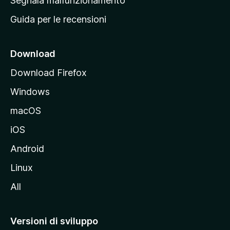
Segnala malfunzionamento
i
Guida per le recensioni
n
c
i
Download
p
Download Firefox
a
Windows
l
e
macOS
d
iOS
e
l
Android
s
Linux
i
All
t
o
M
Versioni di sviluppo