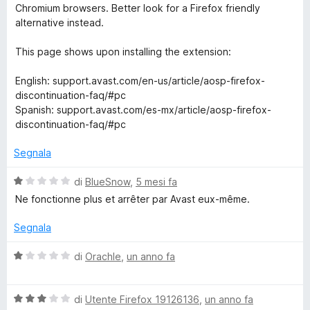
1
u
Chromium browsers. Better look for a Firefox friendly
s
t
s
alternative instead.
u
a
5
t
This page shows upon installing the extension:
t
a
1
English: support.avast.com/en-us/article/aosp-firefox-
O
s
discontinuation-faq/#pc
u
Spanish: support.avast.com/es-mx/article/aosp-firefox-
n
5
discontinuation-faq/#pc
Segnala
l
V
di
BlueSnow
,
5 mesi fa
i
a
Ne fonctionne plus et arrêter par Avast eux-même.
l
n
u
Segnala
t
e
a
V
di
Orachle
,
un anno fa
t
a
a
l
S
1
V
u
di
Utente Firefox 19126136
,
un anno fa