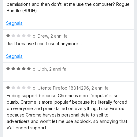
u
t
s
permissions and then don't let me use the computer? Rogue
e
t
a
u
Bundle (BRUH)
a
5
5
c
t
s
Segnala
a
u
u
1
5
V
di
Drew
,
2 anni fa
s
a
Just because I can't use it anymore...
u
r
l
5
u
Segnala
t
i
a
V
di
Ulph
,
2 anni fa
t
a
t
a
l
1
V
u
di
Utente Firefox 18814296
,
2 anni fa
y
s
a
t
Ending support because Chrome is more 'popular' is so
u
l
a
dumb. Chrome is more 'popular' because it's literally forced
5
u
&
t
on everyone and preinstalled on everything. I use Firefox
t
a
because Chrome harvests personal data to sell to
a
5
advertisers and won't let me use adblock. so annoying that
P
t
s
y'all ended support.
a
u