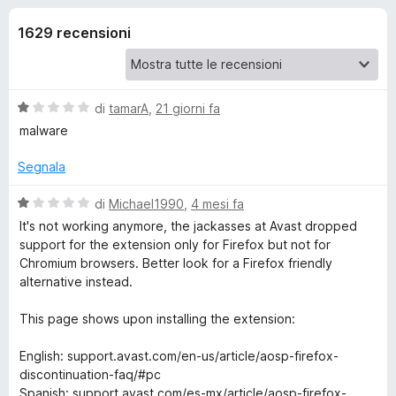
i
5
i
s
1629 recensioni
v
o
u
i
5
p
n
e
V
di
tamarA
,
21 giorni fa
r
i
a
malware
F
l
u
i
Segnala
p
t
r
a
V
di
Michael1990
,
4 mesi fa
e
e
t
a
It's not working anymore, the jackasses at Avast dropped
f
a
l
support for the extension only for Firefox but not for
o
r
1
u
Chromium browsers. Better look for a Firefox friendly
x
s
t
alternative instead.
u
A
a
5
t
This page shows upon installing the extension:
a
v
1
English: support.avast.com/en-us/article/aosp-firefox-
s
discontinuation-faq/#pc
a
u
Spanish: support.avast.com/es-mx/article/aosp-firefox-