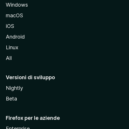
Windows
l
e
macOS
d
iOS
e
l
Android
s
Linux
i
All
t
o
M
Versioni di sviluppo
o
Nightly
z
i
Beta
l
l
Firefox per le aziende
a
Enterprise