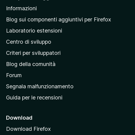
l
Informazioni
l
a
Blog sui componenti aggiuntivi per Firefox
p
Laboratorio estensioni
a
Centro di sviluppo
g
i
Criteri per sviluppatori
n
Blog della comunità
a
p
Forum
r
Segnala malfunzionamento
i
Guida per le recensioni
n
c
i
Download
p
Download Firefox
a