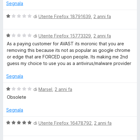
r
1
5
Segnala
s
i
u
V
di
Utente Firefox 18791639
,
2 anni fa
5
a
l
v
V
u
di
Utente Firefox 15773329
,
2 anni fa
a
t
As a paying customer for AVAST its moronic that you are
a
l
a
removing this because its not as popular as google chrome
u
t
or edge that are FORCED upon people. Its making me 2nd
c
t
a
guess my choice to use you as a antivirus/malware provider
a
1
y
t
s
Segnala
a
u
1
5
V
di
Marsel
,
2 anni fa
s
a
Obsolete
u
l
5
u
Segnala
t
a
V
di
Utente Firefox 16478792
,
2 anni fa
t
a
a
l