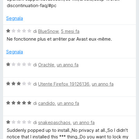
5
discontinuation-faq/#pc
s
Segnala
t
V
di
BlueSnow
,
5 mesi fa
a
Ne fonctionne plus et arrêter par Avast eux-même.
O
l
u
Segnala
n
t
a
V
di
Orachle
,
un anno fa
l
t
a
a
l
1
V
i
u
di
Utente Firefox 19126136
,
un anno fa
s
a
t
u
l
a
n
5
V
u
di
candido
,
un anno fa
t
a
t
a
e
l
a
1
V
u
di
snakepaschaos
,
un anno fa
t
s
S
a
t
a
u
Suddenly popped up to install.,No privacy at all.,So I didn't
l
a
3
5
notice that I installed this *** thing.,Do you want to lock my