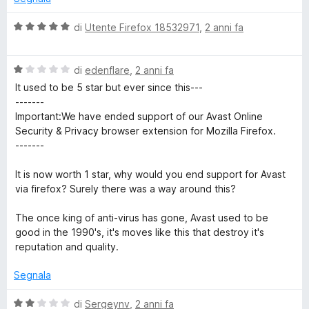
t
a
u
a
5
5
V
di
Utente Firefox 18532971
,
2 anni fa
t
s
a
a
u
l
2
5
V
u
di
edenflare
,
2 anni fa
s
a
t
It used to be 5 star but ever since this---
u
l
a
-------
5
u
t
Important:We have ended support of our Avast Online
t
a
Security & Privacy browser extension for Mozilla Firefox.
a
5
-------
t
s
a
u
It is now worth 1 star, why would you end support for Avast
1
5
via firefox? Surely there was a way around this?
s
u
The once king of anti-virus has gone, Avast used to be
5
good in the 1990's, it's moves like this that destroy it's
reputation and quality.
Segnala
V
di
Sergeynv
,
2 anni fa