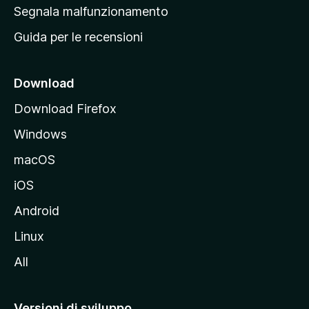
r
Segnala malfunzionamento
i
Guida per le recensioni
n
c
i
Download
p
Download Firefox
a
Windows
l
e
macOS
d
iOS
e
l
Android
s
Linux
i
All
t
o
M
Versioni di sviluppo