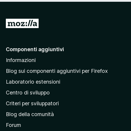
V
a
i
a
Componenti aggiuntivi
l
Informazioni
l
a
Blog sui componenti aggiuntivi per Firefox
p
Laboratorio estensioni
a
Centro di sviluppo
g
i
Criteri per sviluppatori
n
Blog della comunità
a
p
Forum