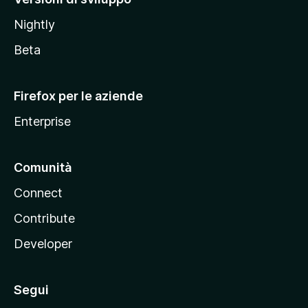
o
Nightly
z
i
Beta
l
l
Firefox per le aziende
a
Enterprise
Comunità
Connect
Contribute
Developer
Segui