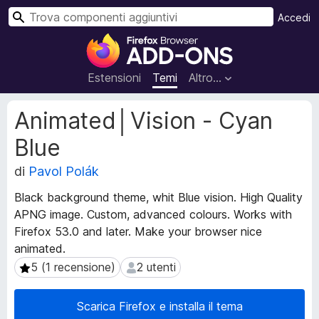
C
Accedi
e
C
r
o
c
m
Estensioni
Temi
Altro…
a
p
o
M
Animated│Vision - Cyan
n
e
Blue
t
e
a
n
di
Pavol Polák
d
t
a
i
Black background theme, whit Blue vision. High Quality
t
a
APNG image. Custom, advanced colours. Works with
i
g
Firefox 53.0 and later. Make your browser nice
e
g
s
animated.
t
i
5 (1 recensione)
2 utenti
5 (1 recensione)
2 utenti
e
u
n
n
Scarica Firefox e installa il tema
s
t