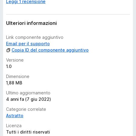
Leggi 1 recensione
a
n
c
o
Ulteriori informazioni
r
a
Link componente aggiuntivo
v
Email per il supporto
a
Copia ID del componente aggiuntivo
l
u
Versione
t
1.0
a
Dimensione
z
1,88 MB
i
o
Ultimo aggiornamento
n
4 anni fa (7 giu 2022)
i
Categorie correlate
Astratto
Licenza
Tutti i diritti riservati