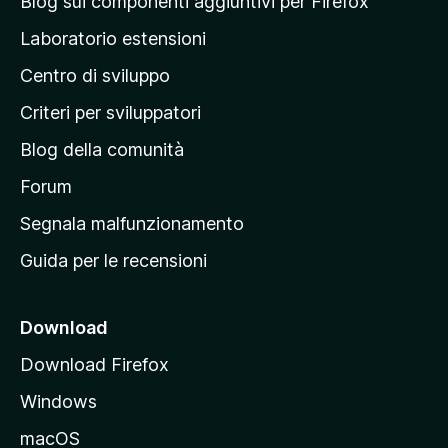
Blog sui componenti aggiuntivi per Firefox
p
Laboratorio estensioni
a
Centro di sviluppo
g
i
Criteri per sviluppatori
n
Blog della comunità
a
p
Forum
r
Segnala malfunzionamento
i
Guida per le recensioni
n
c
i
Download
p
Download Firefox
a
Windows
l
e
macOS