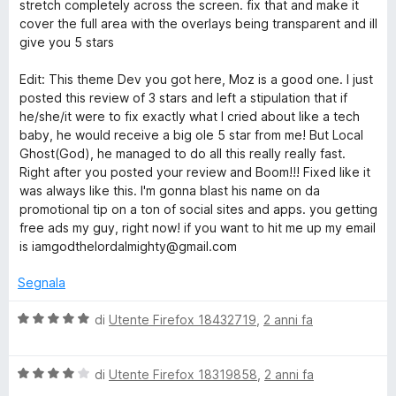
t
stretch completely across the screen. fix that and make it
u
a
cover the full area with the overlays being transparent and ill
5
t
give you 5 stars
a
5
Edit: This theme Dev you got here, Moz is a good one. I just
s
posted this review of 3 stars and left a stipulation that if
u
he/she/it were to fix exactly what I cried about like a tech
5
baby, he would receive a big ole 5 star from me! But Local
Ghost(God), he managed to do all this really really fast.
Right after you posted your review and Boom!!! Fixed like it
was always like this. I'm gonna blast his name on da
promotional tip on a ton of social sites and apps. you getting
free ads my guy, right now! if you want to hit me up my email
is iamgodthelordalmighty@gmail.com
Segnala
V
di
Utente Firefox 18432719
,
2 anni fa
a
l
V
u
di
Utente Firefox 18319858
,
2 anni fa
a
t