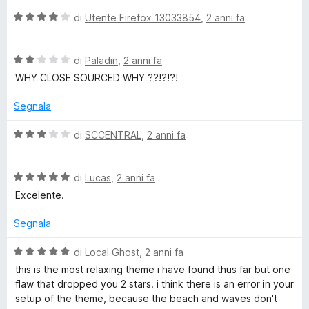
c
l
a
5
5
V
u
di
Utente Firefox 13033854
,
2 anni fa
t
s
a
a
t
a
u
l
a
5
5
V
u
di
Paladin
,
2 anni fa
t
s
n
a
t
a
u
WHY CLOSE SOURCED WHY ??!?!?!
l
a
5
5
d
u
t
s
Segnala
t
a
u
e
a
4
5
V
di
SCCENTRAL
,
2 anni fa
t
s
a
a
u
l
l
2
5
V
u
di
Lucas
,
2 anni fa
s
a
t
Excelente.
o
u
l
a
5
u
t
Segnala
r
t
a
a
3
V
di
Local Ghost
,
2 anni fa
a
t
s
a
this is the most relaxing theme i have found thus far but one
a
u
l
flaw that dropped you 2 stars. i think there is an error in your
5
5
u
setup of the theme, because the beach and waves don't
s