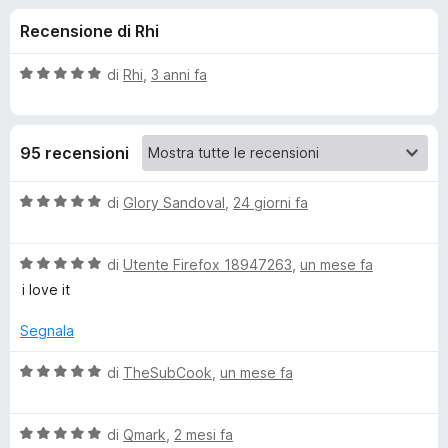
i
8
i
Recensione di Rhi
s
v
o
u
i
5
V
di
Rhi
,
3 anni fa
p
n
a
e
l
u
r
i
95 recensioni
t
F
a
i
p
t
V
di
Glory Sandoval
,
24 giorni fa
r
a
a
e
e
5
l
f
s
V
u
di
Utente Firefox 18947263
,
un mese fa
o
u
a
t
r
i love it
5
x
l
a
u
t
Segnala
A
t
a
a
5
V
di
TheSubCook
,
un mese fa
N
t
s
a
a
u
l
I
5
5
V
u
di
Qmark
,
2 mesi fa