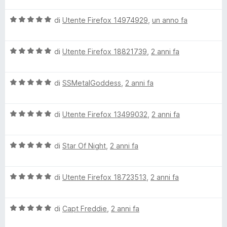
u
l
a
5
V
u
di
Utente Firefox 14974929
,
un anno fa
t
s
a
t
a
n
u
l
a
1
5
V
u
di
Utente Firefox 18821739
,
2 anni fa
t
s
s
a
t
a
u
l
a
5
5
e
V
u
di
SSMetalGoddess
,
2 anni fa
t
s
a
t
a
u
l
a
t
5
5
V
u
di
Utente Firefox 13499032
,
2 anni fa
t
s
a
t
a
u
0
l
a
5
5
V
u
di
Star Of Night
,
2 anni fa
t
s
3
a
t
a
u
l
a
5
5
V
u
b
di
Utente Firefox 18723513
,
2 anni fa
t
s
a
t
a
u
l
a
5
5
y
V
u
di
Capt Freddie
,
2 anni fa
t
s
a
t
a
u