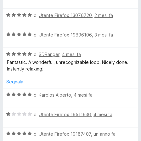
s
a
t
u
l
a
M
5
V
u
di
Utente Firefox 13076720
,
2 mesi fa
t
a
t
a
A
l
a
5
V
u
di
Utente Firefox 19896106
,
3 mesi fa
t
s
T
a
t
a
u
l
a
5
5
V
u
di
SDRanger
,
4 mesi fa
t
E
s
a
t
a
u
Fantastic. A wonderful, unrecognizable loop. Nicely done.
l
a
5
5
Instantly relaxing!
D
u
t
s
t
a
u
Segnala
s
a
5
5
t
s
V
di
Karolos Alberto
,
4 mesi fa
e
a
u
a
5
5
l
s
V
u
di
Utente Firefox 16511636
,
4 mesi fa
a
u
a
t
5
l
a
s
V
u
di
Utente Firefox 19187407
,
un anno fa
t
a
t
a