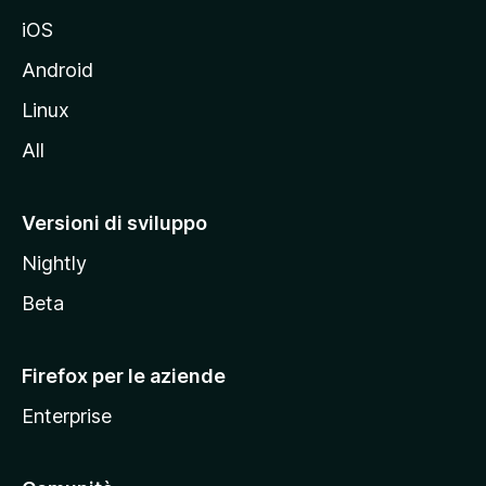
d
iOS
e
l
Android
s
Linux
i
All
t
o
M
Versioni di sviluppo
o
Nightly
z
i
Beta
l
l
Firefox per le aziende
a
Enterprise