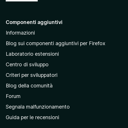
a
i
a
Componenti aggiuntivi
l
Informazioni
l
a
Blog sui componenti aggiuntivi per Firefox
p
Laboratorio estensioni
a
Centro di sviluppo
g
i
Criteri per sviluppatori
n
Blog della comunità
a
p
Forum
r
Segnala malfunzionamento
i
Guida per le recensioni
n
c