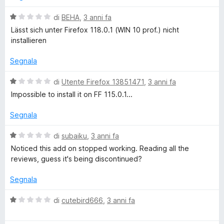
u
t
a
5
a
V
di
BEHA
,
3 anni fa
t
a
Lässt sich unter Firefox 118.0.1 (WIN 10 prof.) nicht
n
a
l
installieren
1
u
t
s
t
Segnala
u
a
5
t
V
di
Utente Firefox 13851471
,
3 anni fa
a
a
Impossible to install it on FF 115.0.1...
1
l
s
u
Segnala
u
t
5
a
V
di
subaiku
,
3 anni fa
t
a
Noticed this add on stopped working. Reading all the
a
l
reviews, guess it's being discontinued?
1
u
s
t
Segnala
u
a
5
t
V
di
cutebird666
,
3 anni fa
a
a
1
l