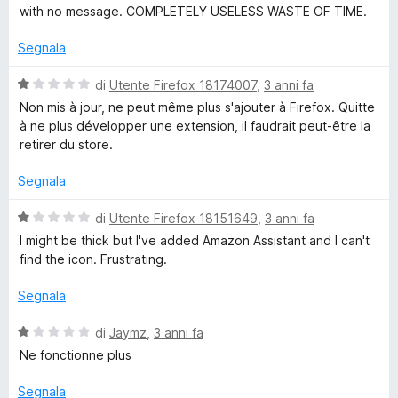
u
t
s
with no message. COMPLETELY USELESS WASTE OF TIME.
t
a
z
u
a
1
5
Segnala
t
s
o
a
u
V
di
Utente Firefox 18174007
,
3 anni fa
1
5
a
Non mis à jour, ne peut même plus s'ajouter à Firefox. Quitte
n
s
l
à ne plus développer une extension, il faudrait peut-être la
u
u
retirer du store.
A
5
t
a
Segnala
t
s
a
V
di
Utente Firefox 18151649
,
3 anni fa
1
a
s
I might be thick but I've added Amazon Assistant and I can't
s
l
find the icon. Frustrating.
u
u
i
5
t
Segnala
a
s
t
V
di
Jaymz
,
3 anni fa
a
a
Ne fonctionne plus
1
t
l
s
u
Segnala