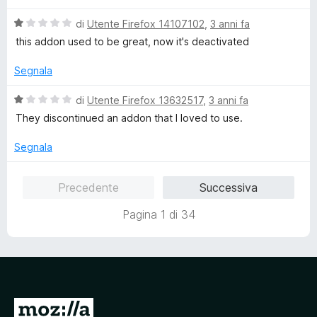
l
V
u
di
Utente Firefox 14107102
,
3 anni fa
a
t
this addon used to be great, now it's deactivated
l
a
u
t
Segnala
t
a
a
1
V
di
Utente Firefox 13632517
,
3 anni fa
t
s
a
They discontinued an addon that I loved to use.
a
u
l
1
5
u
Segnala
s
t
u
a
Precedente
Successiva
5
t
a
Pagina 1 di 34
1
s
u
5
V