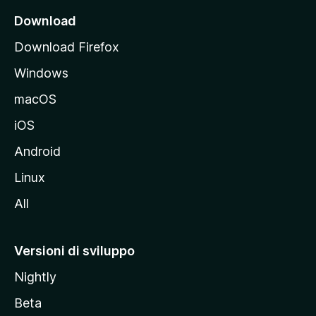
i
Download
p
Download Firefox
a
Windows
l
e
macOS
d
iOS
e
l
Android
s
Linux
i
All
t
o
M
Versioni di sviluppo
o
Nightly
z
i
Beta