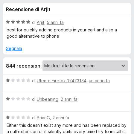
i
2
i
Recensione di Arjit
s
v
o
u
i
5
V
di
Arjit
,
5 anni fa
p
n
a
best for quickly adding products in your cart and also a
e
l
good alternative to phone
u
r
i
t
F
Segnala
a
i
p
t
r
844 recensioni
a
e
e
5
f
s
V
di
Utente Firefox 17473134
,
un anno fa
o
u
r
a
5
x
l
V
u
di
Unbeaning
,
2 anni fa
A
a
t
l
a
m
V
u
di
BrianG
,
2 anni fa
t
a
t
a
Either this doesn't exist any more and has been replaced by
a
l
a
1
a null extension or it silently quits every time I try to install it