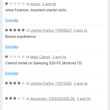
a
4
V
di
loomo
,
3 anni fa
t
s
a
ohne Funktion. Assistent startet nicht.
a
u
l
5
5
u
Segnala
s
t
u
a
V
di
Utente Firefox 17896827
,
3 anni fa
5
t
a
Bonne expérience
a
l
1
u
Segnala
s
t
u
a
V
di
Mark Calnan
,
3 anni fa
5
t
a
Cannot install on Samsung S20-FE (Android 13)
a
l
5
u
Segnala
s
t
u
a
V
di
Utente Firefox 17873286
,
3 anni fa
5
t
a
a
l
1
V
u
di
Alexandro-1364593306.08
,
3 anni fa
s
a
t
u
l
a