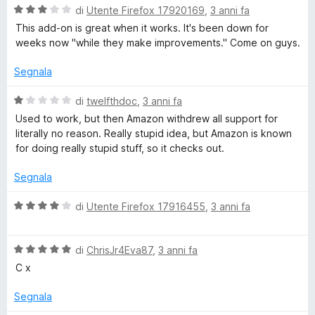
s
V
u
di
Utente Firefox 17920169
,
3 anni fa
u
a
t
This add-on is great when it works. It's been down for
5
l
a
weeks now "while they make improvements." Come on guys.
u
t
t
a
Segnala
a
1
t
s
V
di
twelfthdoc
,
3 anni fa
a
u
a
Used to work, but then Amazon withdrew all support for
3
5
l
literally no reason. Really stupid idea, but Amazon is known
s
u
for doing really stupid stuff, so it checks out.
u
t
5
a
Segnala
t
a
V
di
Utente Firefox 17916455
,
3 anni fa
1
a
s
l
u
V
u
di
ChrisJr4Eva87
,
3 anni fa
5
a
t
C x
l
a
u
t
Segnala
t
a