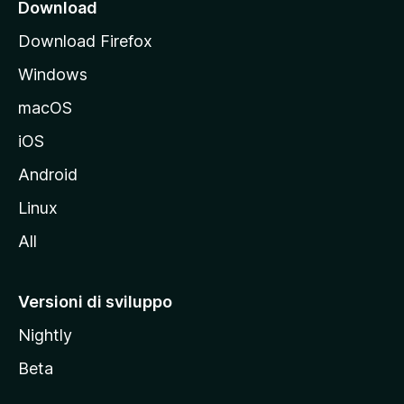
i
Download
p
Download Firefox
a
Windows
l
e
macOS
d
iOS
e
l
Android
s
Linux
i
All
t
o
M
Versioni di sviluppo
o
Nightly
z
i
Beta
l