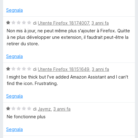
t
a
u
a
1
z
5
Segnala
t
s
a
u
V
di
Utente Firefox 18174007
,
3 anni fa
o
1
5
a
Non mis à jour, ne peut même plus s'ajouter à Firefox. Quitte
s
l
à ne plus développer une extension, il faudrait peut-être la
n
u
u
retirer du store.
5
t
A
a
Segnala
t
a
s
V
di
Utente Firefox 18151649
,
3 anni fa
1
a
I might be thick but I've added Amazon Assistant and I can't
s
l
s
find the icon. Frustrating.
u
u
5
t
Segnala
i
a
t
V
di
Jaymz
,
3 anni fa
s
a
a
Ne fonctionne plus
1
l
s
t
u
Segnala
u
t