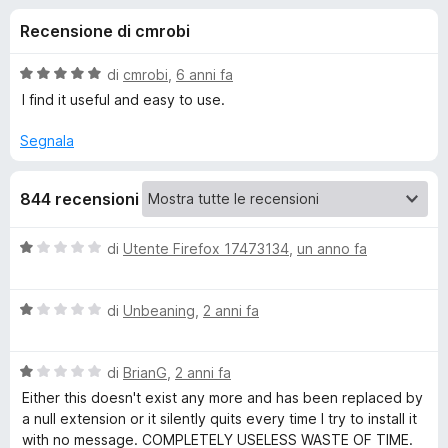
i
2
i
Recensione di cmrobi
s
v
o
u
i
5
V
di
cmrobi
,
6 anni fa
p
n
a
I find it useful and easy to use.
e
l
u
r
Segnala
i
t
F
a
i
p
844 recensioni
t
r
a
e
e
5
V
di
Utente Firefox 17473134
,
un anno fa
f
s
a
o
u
r
l
5
x
V
u
di
Unbeaning
,
2 anni fa
a
t
A
l
a
V
u
di
BrianG
,
2 anni fa
t
m
a
t
a
Either this doesn't exist any more and has been replaced by
l
a
1
a null extension or it silently quits every time I try to install it
a
u
t
s
with no message. COMPLETELY USELESS WASTE OF TIME.