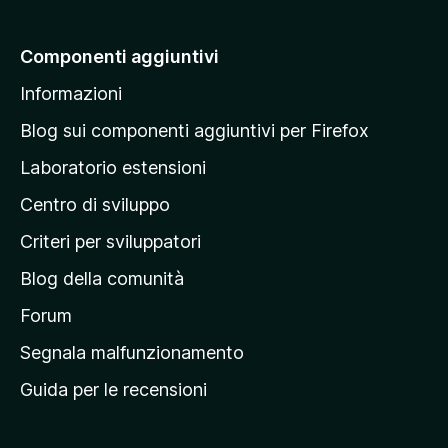
i
a
Componenti aggiuntivi
l
Informazioni
l
a
Blog sui componenti aggiuntivi per Firefox
p
Laboratorio estensioni
a
Centro di sviluppo
g
i
Criteri per sviluppatori
n
Blog della comunità
a
p
Forum
r
Segnala malfunzionamento
i
Guida per le recensioni
n
c