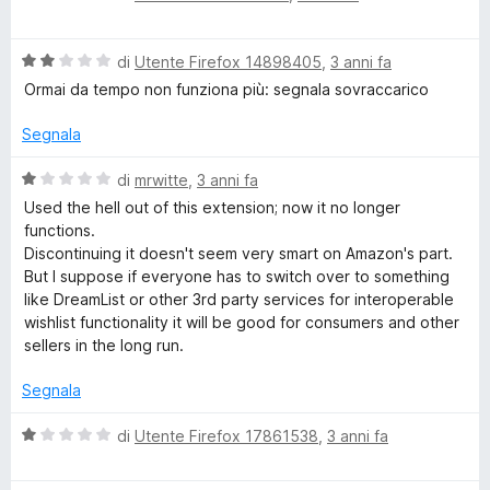
a
t
a
l
a
4
V
u
di
Utente Firefox 14898405
,
3 anni fa
t
s
a
t
a
u
Ormai da tempo non funziona più: segnala sovraccarico
l
a
3
5
u
t
s
Segnala
t
a
u
a
5
5
V
di
mrwitte
,
3 anni fa
t
s
a
Used the hell out of this extension; now it no longer
a
u
l
functions.
2
5
u
Discontinuing it doesn't seem very smart on Amazon's part.
s
t
But I suppose if everyone has to switch over to something
u
a
like DreamList or other 3rd party services for interoperable
5
t
wishlist functionality it will be good for consumers and other
a
sellers in the long run.
1
s
Segnala
u
5
V
di
Utente Firefox 17861538
,
3 anni fa
a
l