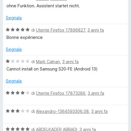
t
s
a
ohne Funktion. Assistent startet nicht.
a
u
l
5
5
u
Segnala
s
t
u
a
V
di
Utente Firefox 17896827
,
3 anni fa
5
t
a
Bonne expérience
a
l
1
u
Segnala
s
t
u
a
V
di
Mark Calnan
,
3 anni fa
5
t
a
Cannot install on Samsung S20-FE (Android 13)
a
l
5
u
Segnala
s
t
u
a
V
di
Utente Firefox 17873286
,
3 anni fa
5
t
a
a
l
1
V
u
di
Alexandro-1364593306.08
,
3 anni fa
s
a
t
u
l
a
5
V
u
di
ABDELKADER ABBADI
,
3 anni fa
t