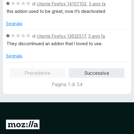
V
u
di
Utente Firefox 14107102
,
3 anni fa
a
t
this addon used to be great, now it's deactivated
l
a
u
t
Segnala
t
a
a
1
V
di
Utente Firefox 13632517
,
3 anni fa
t
s
a
They discontinued an addon that I loved to use.
a
u
l
1
5
u
Segnala
s
t
u
a
Precedente
Successiva
5
t
a
Pagina 1 di 34
1
s
u
5
V
a