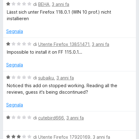
5
a
V
a
di
BEHA
,
3 anni fa
t
a
Lässt sich unter Firefox 118.0.1 (WIN 10 prof.) nicht
a
l
installieren
n
1
u
s
t
Segnala
t
u
a
5
t
V
di
Utente Firefox 13851471
,
3 anni fa
a
a
Impossible to install it on FF 115.0.1...
1
l
s
u
Segnala
u
t
5
a
V
di
subaiku
,
3 anni fa
t
a
Noticed this add on stopped working. Reading all the
a
l
reviews, guess it's being discontinued?
1
u
s
t
Segnala
u
a
5
t
V
di
cutebird666
,
3 anni fa
a
a
1
l
s
V
u
di
Utente Firefox 17920169
,
3 anni fa