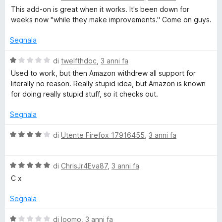
u
a
t
This add-on is great when it works. It's been down for
5
l
a
weeks now "while they make improvements." Come on guys.
u
t
t
a
Segnala
a
1
t
s
V
di
twelfthdoc
,
3 anni fa
a
u
a
Used to work, but then Amazon withdrew all support for
3
5
l
literally no reason. Really stupid idea, but Amazon is known
s
u
for doing really stupid stuff, so it checks out.
u
t
5
a
Segnala
t
a
V
di
Utente Firefox 17916455
,
3 anni fa
1
a
s
l
u
V
u
di
ChrisJr4Eva87
,
3 anni fa
5
a
t
C x
l
a
u
t
Segnala
t
a
a
4
V
di
loomo
,
3 anni fa