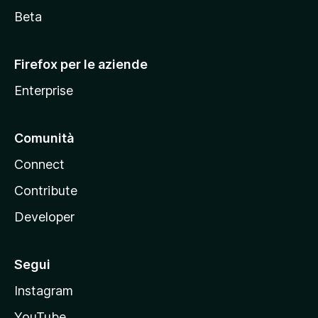
i
Beta
l
l
Firefox per le aziende
a
Enterprise
Comunità
Connect
Contribute
Developer
Segui
Instagram
YouTube