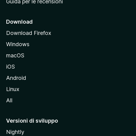
Guida per le recensioni
n
c
i
Download
p
Download Firefox
a
Windows
l
e
macOS
d
iOS
e
l
Android
s
Linux
i
All
t
o
M
Versioni di sviluppo
o
Nightly
z