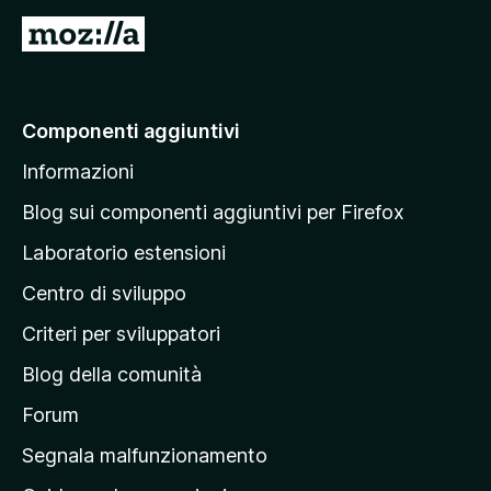
V
a
i
a
Componenti aggiuntivi
l
Informazioni
l
a
Blog sui componenti aggiuntivi per Firefox
p
Laboratorio estensioni
a
Centro di sviluppo
g
i
Criteri per sviluppatori
n
Blog della comunità
a
p
Forum
r
Segnala malfunzionamento
i