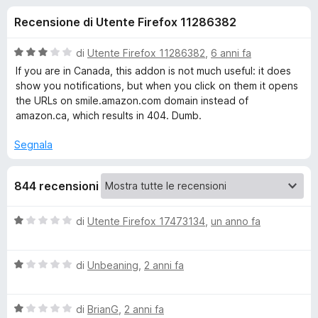
i
2
i
Recensione di Utente Firefox 11286382
s
v
o
u
i
5
V
di
Utente Firefox 11286382
,
6 anni fa
p
n
a
If you are in Canada, this addon is not much useful: it does
e
l
show you notifications, but when you click on them it opens
u
r
the URLs on smile.amazon.com domain instead of
i
t
F
amazon.ca, which results in 404. Dumb.
a
i
p
t
Segnala
r
a
e
e
3
f
844 recensioni
s
o
u
r
5
x
V
di
Utente Firefox 17473134
,
un anno fa
a
A
l
V
u
di
Unbeaning
,
2 anni fa
m
a
t
l
a
a
V
u
di
BrianG
,
2 anni fa
t