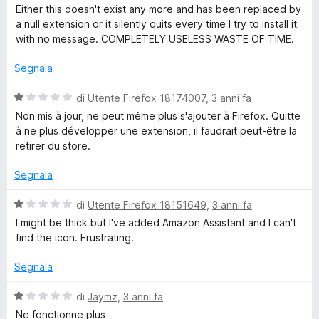
a
t
a
Either this doesn't exist any more and has been replaced by
l
a
z
1
a null extension or it silently quits every time I try to install it
u
t
s
with no message. COMPLETELY USELESS WASTE OF TIME.
t
a
u
o
a
1
5
Segnala
t
s
n
a
u
V
di
Utente Firefox 18174007
,
3 anni fa
1
5
a
Non mis à jour, ne peut même plus s'ajouter à Firefox. Quitte
A
s
l
à ne plus développer une extension, il faudrait peut-être la
u
u
retirer du store.
5
t
s
a
Segnala
t
s
a
V
di
Utente Firefox 18151649
,
3 anni fa
1
a
I might be thick but I've added Amazon Assistant and I can't
i
s
l
find the icon. Frustrating.
u
u
s
5
t
Segnala
a
t
t
V
di
Jaymz
,
3 anni fa
a
a
Ne fonctionne plus