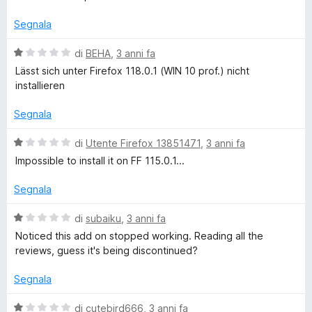
1
l
a
s
u
Segnala
u
t
n
5
a
V
di
BEHA
,
3 anni fa
t
a
Lässt sich unter Firefox 118.0.1 (WIN 10 prof.) nicht
t
a
l
installieren
1
u
s
t
Segnala
u
a
5
t
V
di
Utente Firefox 13851471
,
3 anni fa
a
a
Impossible to install it on FF 115.0.1...
1
l
s
u
Segnala
u
t
5
a
V
di
subaiku
,
3 anni fa
t
a
Noticed this add on stopped working. Reading all the
a
l
reviews, guess it's being discontinued?
1
u
s
t
Segnala
u
a
5
t
V
di
cutebird666
,
3 anni fa