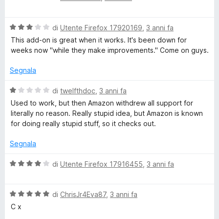
a
a
1
l
s
V
u
di
Utente Firefox 17920169
,
3 anni fa
u
a
t
This add-on is great when it works. It's been down for
5
l
a
weeks now "while they make improvements." Come on guys.
u
t
t
a
Segnala
a
1
t
s
V
di
twelfthdoc
,
3 anni fa
a
u
a
Used to work, but then Amazon withdrew all support for
3
5
l
literally no reason. Really stupid idea, but Amazon is known
s
u
for doing really stupid stuff, so it checks out.
u
t
5
a
Segnala
t
a
V
di
Utente Firefox 17916455
,
3 anni fa
1
a
s
l
u
V
u
di
ChrisJr4Eva87
,
3 anni fa
5
a
t
C x
l
a