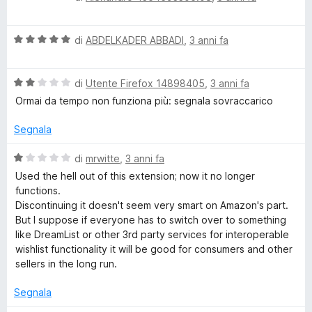
s
a
t
u
l
a
5
V
u
di
ABDELKADER ABBADI
,
3 anni fa
t
a
t
a
l
a
4
V
u
di
Utente Firefox 14898405
,
3 anni fa
t
s
a
t
a
u
Ormai da tempo non funziona più: segnala sovraccarico
l
a
3
5
u
t
s
Segnala
t
a
u
a
5
5
V
di
mrwitte
,
3 anni fa
t
s
a
Used the hell out of this extension; now it no longer
a
u
l
functions.
2
5
u
Discontinuing it doesn't seem very smart on Amazon's part.
s
t
But I suppose if everyone has to switch over to something
u
a
like DreamList or other 3rd party services for interoperable
5
t
wishlist functionality it will be good for consumers and other
a
sellers in the long run.
1
s
Segnala
u