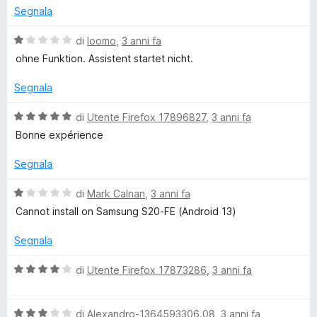
u
t
Segnala
t
a
a
4
V
di
loomo
,
3 anni fa
t
s
a
ohne Funktion. Assistent startet nicht.
a
u
l
5
5
u
Segnala
s
t
u
a
V
di
Utente Firefox 17896827
,
3 anni fa
5
t
a
Bonne expérience
a
l
1
u
Segnala
s
t
u
a
V
di
Mark Calnan
,
3 anni fa
5
t
a
Cannot install on Samsung S20-FE (Android 13)
a
l
5
u
Segnala
s
t
u
a
V
di
Utente Firefox 17873286
,
3 anni fa
5
t
a
a
l
1
V
u
di
Alexandro-1364593306.08
,
3 anni fa