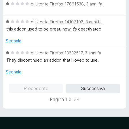
5
V
di
Utente Firefox 17861538
,
3 anni fa
a
l
V
u
di
Utente Firefox 14107102
,
3 anni fa
a
t
this addon used to be great, now it's deactivated
l
a
u
t
Segnala
t
a
a
1
V
di
Utente Firefox 13632517
,
3 anni fa
t
s
a
They discontinued an addon that I loved to use.
a
u
l
1
5
u
Segnala
s
t
u
a
Precedente
Successiva
5
t
a
Pagina 1 di 34
1
s
u
5