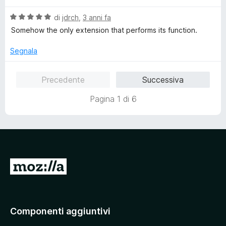
l
a
5
V
u
di
jdrch
,
3 anni fa
t
s
a
t
a
u
Somehow the only extension that performs its function.
l
a
5
5
u
t
s
Segnala
t
a
u
a
5
5
Precedente
Successiva
t
s
a
u
Pagina 1 di 6
5
5
s
u
5
V
a
i
a
Componenti aggiuntivi
l