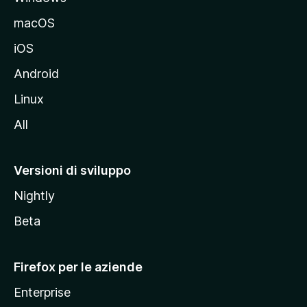
e
macOS
d
iOS
e
l
Android
s
Linux
i
All
t
o
M
Versioni di sviluppo
o
Nightly
z
i
Beta
l
l
Firefox per le aziende
a
Enterprise