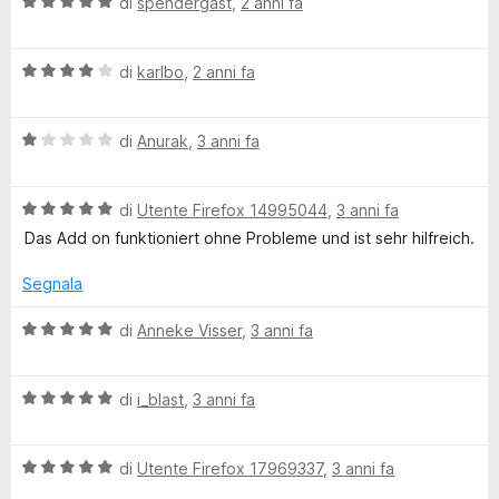
V
u
di
spendergast
,
2 anni fa
s
a
t
u
l
a
5
V
u
di
karlbo
,
2 anni fa
t
a
t
a
l
a
1
V
u
di
Anurak
,
3 anni fa
t
s
a
t
a
u
l
a
5
5
V
u
di
Utente Firefox 14995044
,
3 anni fa
t
s
a
t
a
u
Das Add on funktioniert ohne Probleme und ist sehr hilfreich.
l
a
4
5
u
t
s
Segnala
t
a
u
a
1
5
V
di
Anneke Visser
,
3 anni fa
t
s
a
a
u
l
5
5
V
u
di
i_blast
,
3 anni fa
s
a
t
u
l
a
5
V
u
di
Utente Firefox 17969337
,
3 anni fa
t
a
t
a