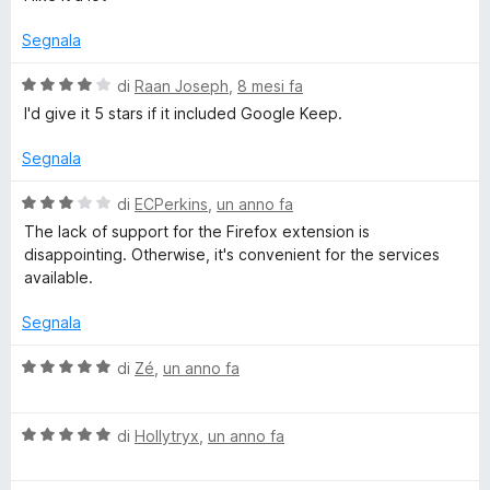
a
l
5
T
u
Segnala
s
t
u
a
V
o
di
Raan Joseph
,
8 mesi fa
5
t
a
I'd give it 5 stars if it included Google Keep.
a
l
A
5
u
Segnala
s
t
n
u
a
V
di
ECPerkins
,
un anno fa
5
t
a
The lack of support for the Firefox extension is
y
a
l
disappointing. Otherwise, it's convenient for the services
4
u
available.
s
t
:
u
a
Segnala
5
t
S
a
V
di
Zé
,
un anno fa
3
a
h
s
l
u
V
u
di
Hollytryx
,
un anno fa
a
5
a
t
l
a