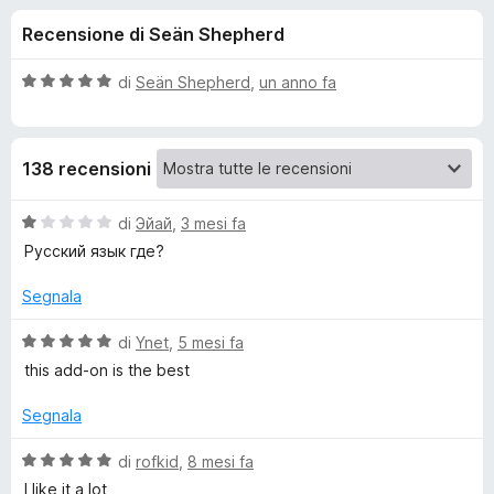
i
1
i
Recensione di Seän Shepherd
s
v
o
u
i
5
V
di
Seän Shepherd
,
un anno fa
p
n
a
e
l
u
r
i
138 recensioni
t
F
a
i
p
t
V
di
Эйай
,
3 mesi fa
r
a
a
Русский язык где?
e
e
5
l
f
s
u
Segnala
o
u
t
r
5
x
a
V
di
Ynet
,
5 mesi fa
t
a
A
this add-on is the best
a
l
1
u
Segnala
d
s
t
u
a
V
di
rofkid
,
8 mesi fa
d
5
t
a
I like it a lot