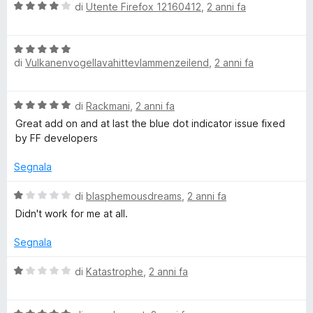
e
s
V
u
di
Utente Firefox 12160412
,
2 anni fa
u
a
t
5
l
a
V
u
t
di
Vulkanenvogellavahittevlammenzeilend
,
2 anni fa
a
t
a
l
a
5
u
t
s
V
di
Rackmani
,
2 anni fa
t
a
u
a
a
4
Great add on and at last the blue dot indicator issue fixed
5
l
t
s
by FF developers
u
a
u
t
5
Segnala
5
a
s
t
V
u
di
blasphemousdreams
,
2 anni fa
a
a
5
Didn't work for me at all.
5
l
s
u
Segnala
u
t
5
a
V
di
Katastrophe
,
2 anni fa
t
a
a
l
1