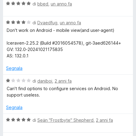
V
u
di
bbed
,
un anno fa
t
r
a
t
a
l
a
5
e
V
u
di
Dvaedfug
,
un anno fa
t
s
a
t
a
u
Don't work on Android - mobile view(and user-agent)
A
l
a
5
5
u
t
s
Iceraven-2.25.2 (Build #2016054578), git-3aed626144+
t
n
a
u
GV: 132.0-20241021175835
a
5
5
AS: 132.0.1
t
s
y
a
u
Segnala
4
5
w
s
V
di
daniboi
,
2 anni fa
u
a
Can't find options to configure services on Android. No
h
5
l
support useless.
u
t
e
Segnala
a
t
V
di
Seän "Frostbyte" Shepherd
,
2 anni fa
r
a
a
1
l