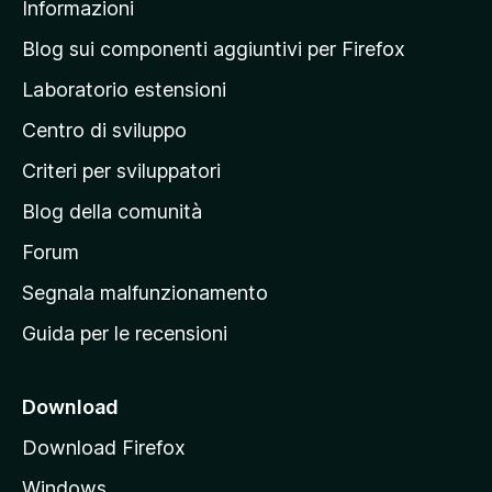
Informazioni
l
a
Blog sui componenti aggiuntivi per Firefox
p
Laboratorio estensioni
a
Centro di sviluppo
g
i
Criteri per sviluppatori
n
Blog della comunità
a
p
Forum
r
Segnala malfunzionamento
i
Guida per le recensioni
n
c
i
Download
p
Download Firefox
a
Windows
l