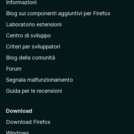
Informazioni
l
a
Blog sui componenti aggiuntivi per Firefox
p
Laboratorio estensioni
a
Centro di sviluppo
g
i
Criteri per sviluppatori
n
Blog della comunità
a
p
Forum
r
Segnala malfunzionamento
i
Guida per le recensioni
n
c
i
Download
p
Download Firefox
a
Windows
l