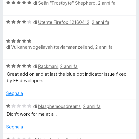
e
t
s
V
di
Seän "Frostbyte" Shepherd
,
2 anni fa
a
u
a
1
5
l
s
V
u
di
Utente Firefox 12160412
,
2 anni fa
u
a
t
5
l
a
V
u
t
di
Vulkanenvogellavahittevlammenzeilend
,
2 anni fa
a
t
a
l
a
5
u
t
s
V
di
Rackmani
,
2 anni fa
t
a
u
a
a
4
Great add on and at last the blue dot indicator issue fixed
5
l
t
s
by FF developers
u
a
u
t
5
Segnala
5
a
s
t
V
u
di
blasphemousdreams
,
2 anni fa
a
a
5
Didn't work for me at all.
5
l
s
u
Segnala
u
t
5
a