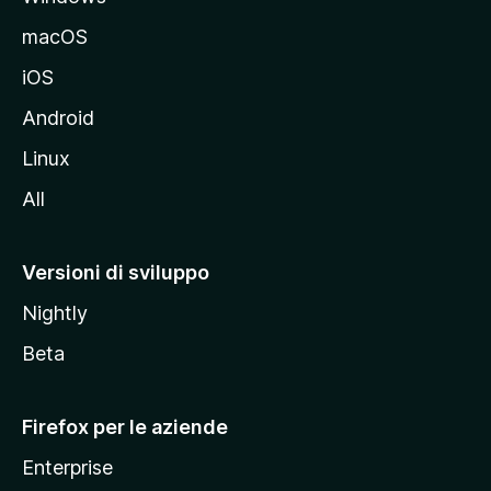
e
macOS
d
iOS
e
l
Android
s
Linux
i
All
t
o
M
Versioni di sviluppo
o
Nightly
z
i
Beta
l
l
Firefox per le aziende
a
Enterprise