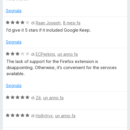
a
l
5
T
u
Segnala
s
t
u
a
V
o
di
Raan Joseph
,
8 mesi fa
5
t
a
I'd give it 5 stars if it included Google Keep.
a
l
A
5
u
Segnala
s
t
n
u
a
V
di
ECPerkins
,
un anno fa
5
t
a
The lack of support for the Firefox extension is
y
a
l
disappointing. Otherwise, it's convenient for the services
4
u
available.
s
t
:
u
a
Segnala
5
t
S
a
V
di
Zé
,
un anno fa
3
a
h
s
l
u
V
u
di
Hollytryx
,
un anno fa
a
5
a
t
l
a