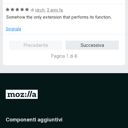
l
a
5
V
u
di
jdrch
,
3 anni fa
t
s
a
t
a
u
Somehow the only extension that performs its function.
l
a
5
5
u
t
s
Segnala
t
a
u
a
5
5
Precedente
Successiva
t
s
a
u
Pagina 1 di 6
5
5
s
u
5
V
a
i
a
Componenti aggiuntivi
l