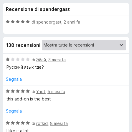
i
1
i
Recensione di spendergast
s
v
o
u
i
5
V
di
spendergast
,
2 anni fa
p
n
a
e
l
u
r
i
138 recensioni
t
F
a
i
p
t
V
di
Эйай
,
3 mesi fa
r
a
a
Русский язык где?
e
e
5
l
f
s
u
Segnala
o
u
t
r
5
x
a
V
di
Ynet
,
5 mesi fa
t
a
A
this add-on is the best
a
l
1
u
Segnala
d
s
t
u
a
V
di
rofkid
,
8 mesi fa
d
5
t
a
I like it a lot