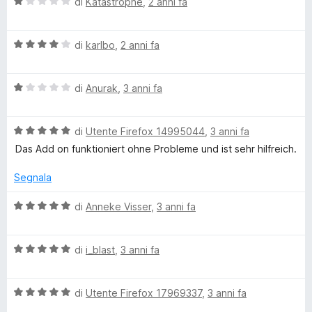
V
di
Katastrophe
,
2 anni fa
t
a
a
l
1
V
u
di
karlbo
,
2 anni fa
s
a
t
u
l
a
5
V
u
di
Anurak
,
3 anni fa
t
a
t
a
l
a
1
V
u
di
Utente Firefox 14995044
,
3 anni fa
t
s
a
t
a
u
Das Add on funktioniert ohne Probleme und ist sehr hilfreich.
l
a
4
5
u
t
s
Segnala
t
a
u
a
1
5
V
di
Anneke Visser
,
3 anni fa
t
s
a
a
u
l
5
5
V
u
di
i_blast
,
3 anni fa
s
a
t
u
l
a
5
V
u
di
Utente Firefox 17969337
,
3 anni fa
t
a
t
a