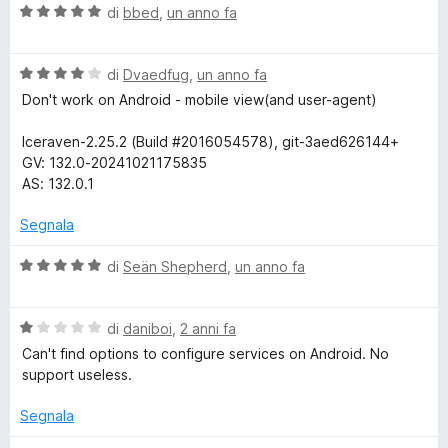
V
u
di
bbed
,
un anno fa
t
r
a
t
a
l
a
5
e
V
u
di
Dvaedfug
,
un anno fa
t
s
a
t
a
u
Don't work on Android - mobile view(and user-agent)
A
l
a
5
5
u
t
s
Iceraven-2.25.2 (Build #2016054578), git-3aed626144+
t
n
a
u
GV: 132.0-20241021175835
a
5
5
AS: 132.0.1
t
s
y
a
u
Segnala
4
5
w
s
V
di
Seän Shepherd
,
un anno fa
u
a
h
5
l
V
u
di
daniboi
,
2 anni fa
a
t
e
Can't find options to configure services on Android. No
l
a
support useless.
u
t
r
t
a
Segnala
a
5