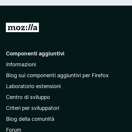
V
a
i
a
Componenti aggiuntivi
l
Informazioni
l
a
Blog sui componenti aggiuntivi per Firefox
p
Laboratorio estensioni
a
Centro di sviluppo
g
i
Criteri per sviluppatori
n
Blog della comunità
a
p
Forum