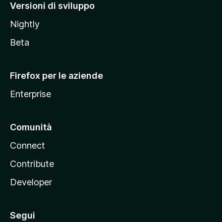
M
Versioni di sviluppo
o
Nightly
z
i
Beta
l
l
Firefox per le aziende
a
Enterprise
Comunità
Connect
Contribute
Developer
Segui