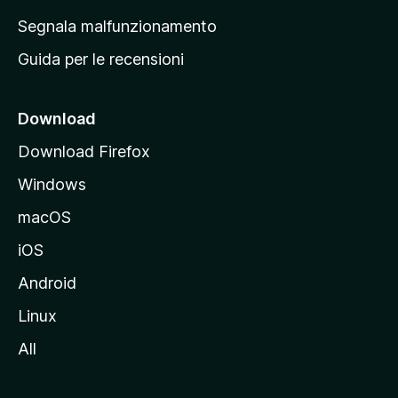
r
Segnala malfunzionamento
i
Guida per le recensioni
n
c
i
Download
p
Download Firefox
a
Windows
l
e
macOS
d
iOS
e
l
Android
s
Linux
i
All
t
o