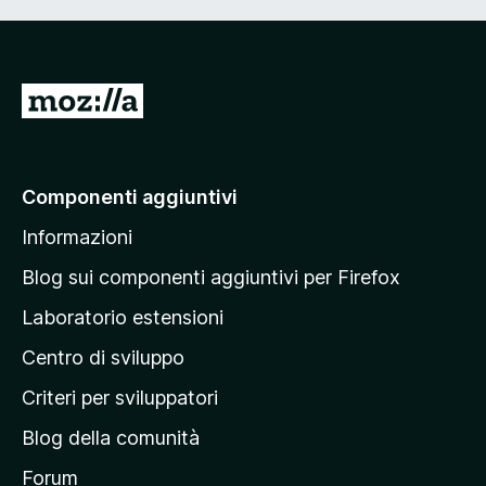
V
a
i
a
Componenti aggiuntivi
l
Informazioni
l
a
Blog sui componenti aggiuntivi per Firefox
p
Laboratorio estensioni
a
Centro di sviluppo
g
i
Criteri per sviluppatori
n
Blog della comunità
a
p
Forum