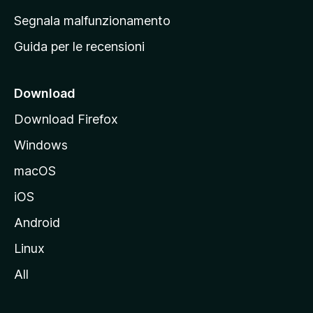
r
Segnala malfunzionamento
i
Guida per le recensioni
n
c
i
Download
p
Download Firefox
a
Windows
l
e
macOS
d
iOS
e
l
Android
s
Linux
i
All
t
o