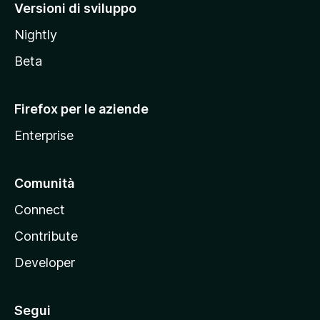
M
Versioni di sviluppo
o
Nightly
z
i
Beta
l
l
Firefox per le aziende
a
Enterprise
Comunità
Connect
Contribute
Developer
Segui