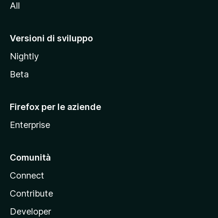
All
t
o
M
Versioni di sviluppo
o
Nightly
z
i
Beta
l
l
Firefox per le aziende
a
Enterprise
Comunità
Connect
Contribute
Developer