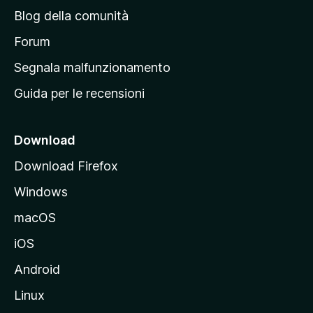
n
Blog della comunità
a
p
Forum
r
Segnala malfunzionamento
i
Guida per le recensioni
n
c
i
Download
p
Download Firefox
a
Windows
l
e
macOS
d
iOS
e
l
Android
s
Linux
i