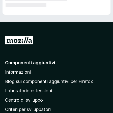
V
a
i
a
Componenti aggiuntivi
l
Informazioni
l
a
Blog sui componenti aggiuntivi per Firefox
p
Laboratorio estensioni
a
Centro di sviluppo
g
i
Criteri per sviluppatori