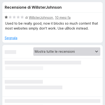
i
8
i
Recensione di WillsterJohnson
s
v
o
u
i
5
V
di
WillsterJohnson
,
10 mesi fa
p
n
a
Used to be really good, now it blocks so much content that
e
l
most websites simply don't work. Use uBlock instead.
u
r
i
t
F
Segnala
a
i
p
t
r
a
e
e
1
f
s
o
u
r
5
x
A
d
B