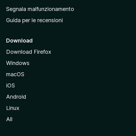
r
Segnala malfunzionamento
i
Guida per le recensioni
n
c
i
Download
p
Download Firefox
a
Windows
l
e
macOS
d
iOS
e
l
Android
s
Linux
i
All
t
o