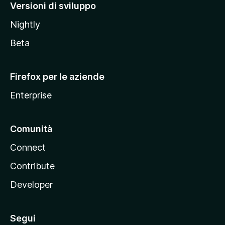
M
Versioni di sviluppo
o
Nightly
z
i
Beta
l
l
Firefox per le aziende
a
Enterprise
Comunità
Connect
Contribute
Developer
Segui