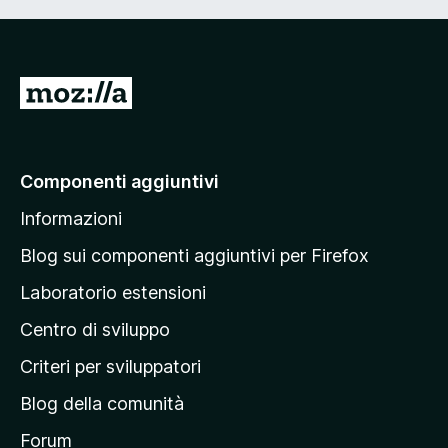
V
a
i
a
Componenti aggiuntivi
l
Informazioni
l
a
Blog sui componenti aggiuntivi per Firefox
p
Laboratorio estensioni
a
Centro di sviluppo
g
i
Criteri per sviluppatori
n
Blog della comunità
a
p
Forum