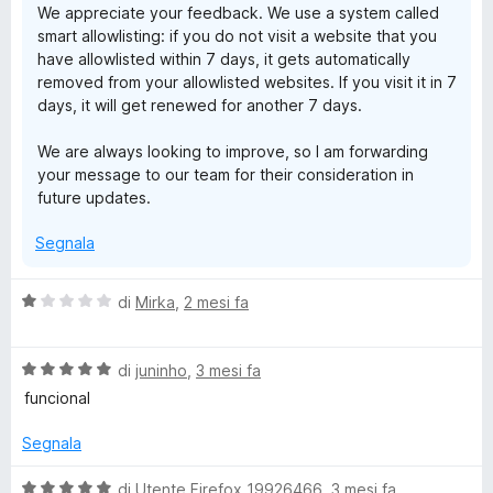
We appreciate your feedback. We use a system called
s
smart allowlisting: if you do not visit a website that you
u
have allowlisted within 7 days, it gets automatically
5
removed from your allowlisted websites. If you visit it in 7
days, it will get renewed for another 7 days.
We are always looking to improve, so I am forwarding
your message to our team for their consideration in
future updates.
Segnala
V
di
Mirka
,
2 mesi fa
a
l
V
u
di
juninho
,
3 mesi fa
a
t
funcional
l
a
u
t
Segnala
t
a
a
1
V
di
Utente Firefox 19926466
,
3 mesi fa