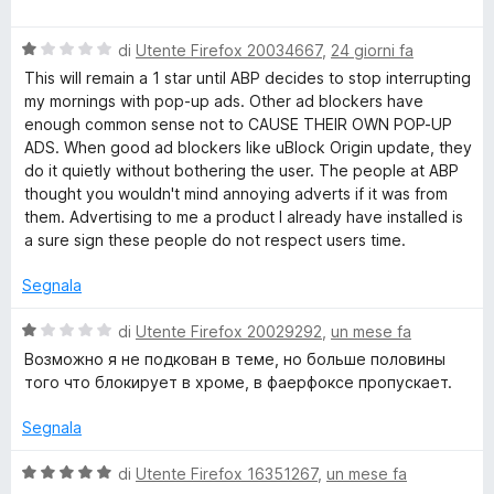
t
a
a
l
1
V
u
di
Utente Firefox 20034667
,
24 giorni fa
s
a
t
This will remain a 1 star until ABP decides to stop interrupting
u
l
a
my mornings with pop-up ads. Other ad blockers have
5
u
t
enough common sense not to CAUSE THEIR OWN POP-UP
t
a
ADS. When good ad blockers like uBlock Origin update, they
a
5
do it quietly without bothering the user. The people at ABP
t
s
thought you wouldn't mind annoying adverts if it was from
a
u
them. Advertising to me a product I already have installed is
1
5
a sure sign these people do not respect users time.
s
u
Segnala
5
V
di
Utente Firefox 20029292
,
un mese fa
a
Возможно я не подкован в теме, но больше половины
l
того что блокирует в хроме, в фаерфоксе пропускает.
u
t
Segnala
a
t
V
di
Utente Firefox 16351267
,
un mese fa
a