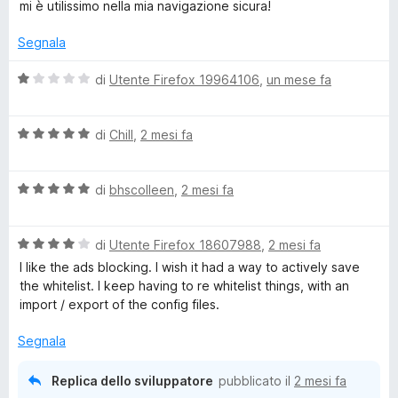
a
mi è utilissimo nella mia navigazione sicura!
1
l
s
u
Segnala
u
t
5
a
V
di
Utente Firefox 19964106
,
un mese fa
t
a
a
l
5
V
u
di
Chill
,
2 mesi fa
s
a
t
u
l
a
5
V
u
di
bhscolleen
,
2 mesi fa
t
a
t
a
l
a
1
V
u
di
Utente Firefox 18607988
,
2 mesi fa
t
s
a
t
a
u
I like the ads blocking. I wish it had a way to actively save
l
a
5
5
the whitelist. I keep having to re whitelist things, with an
u
t
s
import / export of the config files.
t
a
u
a
5
5
Segnala
t
s
a
u
Replica dello sviluppatore
pubblicato il
2 mesi fa
4
5