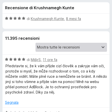
i
4
i
Recensione di Krushnamegh Kunte
s
v
o
u
i
5
V
di
Krushnamegh Kunte
,
8 mesi fa
p
n
a
e
l
u
r
i
11.395 recensioni
t
F
a
i
p
t
r
a
e
V
e
di
M@rS
,
11 ore fa
5
f
a
s
Představte si, že k vám příjde cizí člověk a zakryje vám oči,
l
o
u
protože si myslí, že může rozhodovat o tom, co a kdy
r
u
5
x
můžete vidět. Máte plné ruce a nemůžete se bránit. A někdo
t
jiný si toho všimne a příjde vám na pomoc! Mně na webu
A
a
přišel pomoct AdBlock. Je to ochranný prostředek pro
t
psychické zdraví. Díky za něj.
d
a
5
Segnala
s
b
u