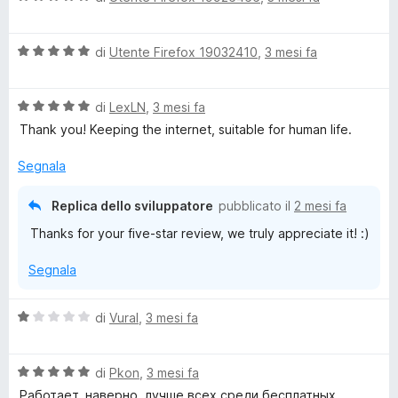
t
s
a
a
u
l
5
5
V
u
di
Utente Firefox 19032410
,
3 mesi fa
s
a
t
u
l
a
5
V
u
di
LexLN
,
3 mesi fa
t
a
t
a
Thank you! Keeping the internet, suitable for human life.
l
a
5
u
t
s
Segnala
t
a
u
a
5
5
Replica dello sviluppatore
pubblicato il
2 mesi fa
t
s
Thanks for your five-star review, we truly appreciate it! :)
a
u
5
5
Segnala
s
u
5
V
di
Vural
,
3 mesi fa
a
l
V
u
di
Pkon
,
3 mesi fa
a
t
Работает, наверно, лучше всех среди бесплатных