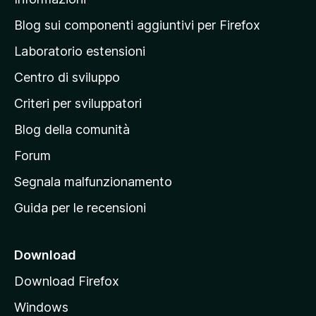
l
a
Blog sui componenti aggiuntivi per Firefox
p
Laboratorio estensioni
a
Centro di sviluppo
g
i
Criteri per sviluppatori
n
Blog della comunità
a
p
Forum
r
Segnala malfunzionamento
i
Guida per le recensioni
n
c
i
Download
p
Download Firefox
a
Windows
l