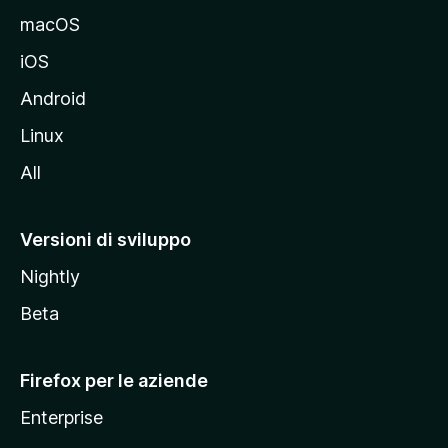
e
macOS
d
iOS
e
l
Android
s
Linux
i
All
t
o
M
Versioni di sviluppo
o
Nightly
z
i
Beta
l
l
Firefox per le aziende
a
Enterprise