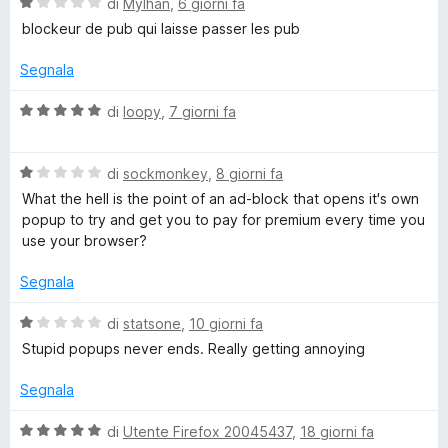
V
di
Mylhan
,
6 giorni fa
5
a
blockeur de pub qui laisse passer les pub
l
l
u
Segnala
o
t
a
V
di
loopy
,
7 giorni fa
c
t
a
a
l
1
V
u
k
di
sockmonkey
,
8 giorni fa
s
a
t
What the hell is the point of an ad-block that opens it's own
u
l
a
popup to try and get you to pay for premium every time you
P
5
u
t
use your browser?
t
a
l
a
5
Segnala
t
s
u
a
u
V
di
statsone
,
10 giorni fa
1
5
a
Stupid popups never ends. Really getting annoying
s
l
s
u
u
Segnala
5
t
a
V
di
Utente Firefox 20045437
,
18 giorni fa