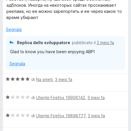
l
a
адблоков. Иногда на некоторых сайтах проскакивает
u
t
реклама, но ее можно зарепортить и ее через какое то
t
a
время убирают
a
1
t
s
Segnala
a
u
5
5
Replica dello sviluppatore
pubblicato il
2 mesi fa
s
Glad to know you have been enjoying ABP!
u
5
Segnala
V
di
Na smeti
,
3 mesi fa
a
l
V
u
di
Utente Firefox 19906142
,
3 mesi fa
a
t
l
a
V
u
di
Utente Firefox 19898777
,
3 mesi fa
t
a
t
a
l
a
5