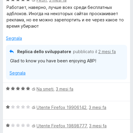
a
t
Работает, наверно, лучше всех среди бесплатных
l
a
адблоков. Иногда на некоторых сайтах проскакивает
u
t
реклама, но ее можно зарепортить и ее через какое то
t
a
время убирают
a
1
t
s
Segnala
a
u
5
5
Replica dello sviluppatore
pubblicato il
2 mesi fa
s
Glad to know you have been enjoying ABP!
u
5
Segnala
V
di
Na smeti
,
3 mesi fa
a
l
V
u
di
Utente Firefox 19906142
,
3 mesi fa
a
t
l
a
V
u
di
Utente Firefox 19898777
,
3 mesi fa
t
a
t
a