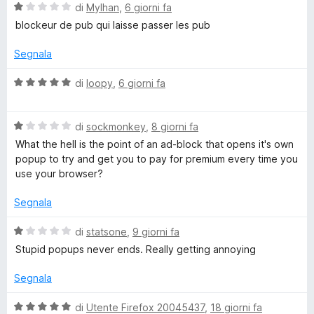
r
V
di
Mylhan
,
6 giorni fa
l
v
a
blockeur de pub qui laisse passer les pub
i
l
s
u
Segnala
o
u
t
a
a
V
di
loopy
,
6 giorni fa
c
l
t
a
i
a
l
k
z
1
V
u
di
sockmonkey
,
8 giorni fa
z
s
a
t
What the hell is the point of an ad-block that opens it's own
a
u
l
P
a
popup to try and get you to pay for premium every time you
r
5
u
t
use your browser?
e
t
a
l
a
5
Segnala
t
s
u
a
u
V
di
statsone
,
9 giorni fa
1
5
a
Stupid popups never ends. Really getting annoying
s
s
l
u
u
Segnala
5
t
a
V
di
Utente Firefox 20045437
,
18 giorni fa