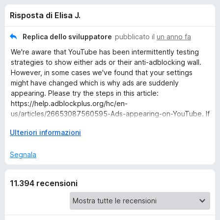
i
4
i
Risposta di Elisa J.
s
v
o
u
i
5
Replica dello sviluppatore
pubblicato il
un anno fa
p
n
We're aware that YouTube has been intermittently testing
e
strategies to show either ads or their anti-adblocking wall.
r
i
However, in some cases we've found that your settings
F
might have changed which is why ads are suddenly
i
appearing. Please try the steps in this article:
p
r
https://help.adblockplus.org/hc/en-
us/articles/26653087560595-Ads-appearing-on-YouTube. If
e
e
those steps don't help, please submit a support request and
f
E
Ulteriori informazioni
we'll be happy to assist you:
o
r
s
https://help.adblockplus.org/hc/en-us/requests/new.
x
p
Segnala
a
A
n
11.394 recensioni
d
d
i
p
b
e