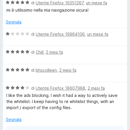
v
t
V
di
Utente Firefox 16351267
,
un mese fa
i
a
a
mi è utilissimo nella mia navigazione sicura!
s
1
l
u
s
u
Segnala
a
u
t
l
5
a
V
di
Utente Firefox 19964106
,
un mese fa
i
t
a
z
a
l
z
5
V
u
di
Chill
,
2 mesi fa
a
s
a
t
r
u
l
a
e
5
V
u
di
bhscolleen
,
2 mesi fa
t
a
t
a
l
a
1
V
u
di
Utente Firefox 18607988
,
2 mesi fa
t
s
a
t
a
u
I like the ads blocking. I wish it had a way to actively save
l
a
5
5
the whitelist. I keep having to re whitelist things, with an
u
t
s
import / export of the config files.
t
a
u
a
5
5
Segnala
t
s