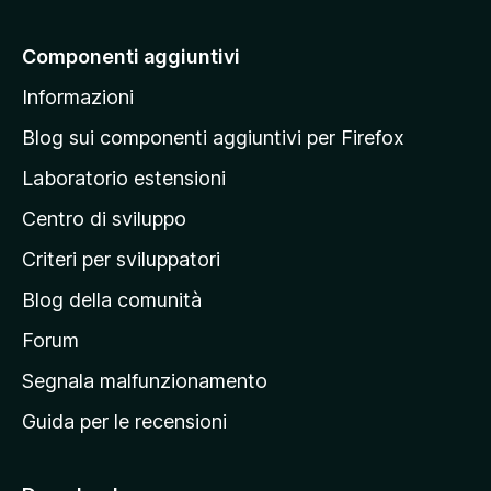
i
a
Componenti aggiuntivi
l
Informazioni
l
a
Blog sui componenti aggiuntivi per Firefox
p
Laboratorio estensioni
a
Centro di sviluppo
g
i
Criteri per sviluppatori
n
Blog della comunità
a
p
Forum
r
Segnala malfunzionamento
i
Guida per le recensioni
n
c
i