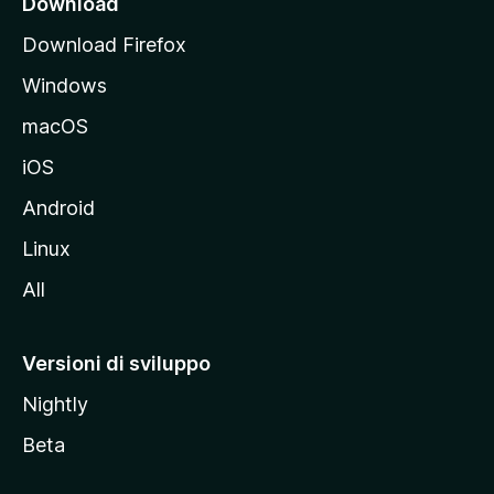
Download
p
Download Firefox
a
Windows
l
e
macOS
d
iOS
e
l
Android
s
Linux
i
All
t
o
M
Versioni di sviluppo
o
Nightly
z
i
Beta
l