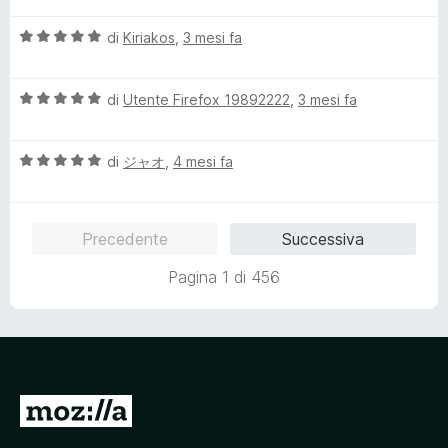
l
a
5
V
u
di
Kiriakos
,
3 mesi fa
t
s
a
t
a
u
l
a
1
5
V
u
di
Utente Firefox 19892222
,
3 mesi fa
t
s
a
t
a
u
l
a
1
5
V
u
di
ジャオ
,
4 mesi fa
t
s
a
t
a
u
l
a
5
5
u
t
s
Precedente
Successiva
t
a
u
a
5
5
Pagina 1 di 456
t
s
a
u
5
5
s
u
5
V
a