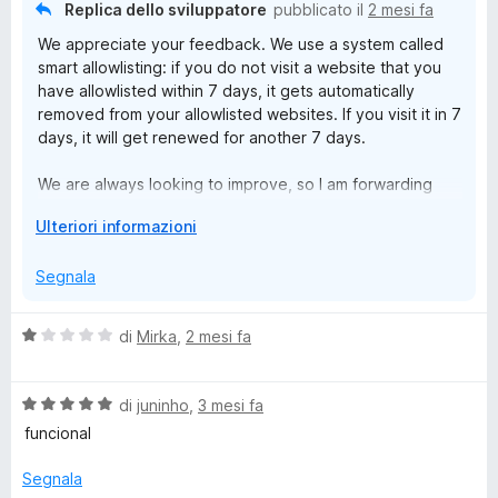
a
u
Replica dello sviluppatore
pubblicato il
2 mesi fa
4
5
We appreciate your feedback. We use a system called
s
smart allowlisting: if you do not visit a website that you
u
have allowlisted within 7 days, it gets automatically
5
removed from your allowlisted websites. If you visit it in 7
days, it will get renewed for another 7 days.
We are always looking to improve, so I am forwarding
your message to our team for their consideration in
E
Ulteriori informazioni
future updates.
s
p
Segnala
a
n
V
di
Mirka
,
2 mesi fa
d
a
i
l
p
V
u
di
juninho
,
3 mesi fa
e
a
t
funcional
r
l
a
v
u
t
Segnala
i
t