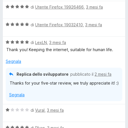
a
s
a
1
V
di
Utente Firefox 19926466
,
3 mesi fa
u
t
s
a
a
a
u
l
l
5
5
V
u
di
Utente Firefox 19032410
,
3 mesi fa
i
s
a
t
z
u
l
a
z
5
V
u
di
LexLN
,
3 mesi fa
t
a
a
t
a
Thank you! Keeping the internet, suitable for human life.
r
l
a
5
e
u
t
s
Segnala
t
a
u
a
5
5
Replica dello sviluppatore
pubblicato il
2 mesi fa
t
s
Thanks for your five-star review, we truly appreciate it! :)
a
u
5
5
Segnala
s
u
5
V
di
Vural
,
3 mesi fa
a
l
V
u
di
Pkon
,
3 mesi fa