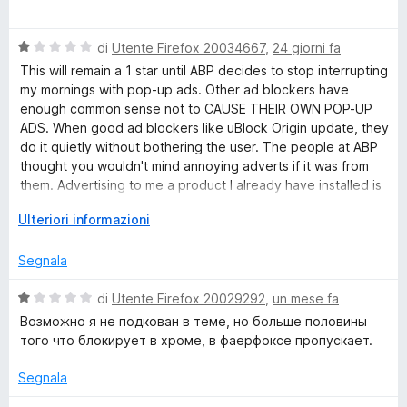
t
a
a
l
1
V
u
di
Utente Firefox 20034667
,
24 giorni fa
s
a
t
This will remain a 1 star until ABP decides to stop interrupting
u
l
a
my mornings with pop-up ads. Other ad blockers have
5
u
t
enough common sense not to CAUSE THEIR OWN POP-UP
t
a
ADS. When good ad blockers like uBlock Origin update, they
a
5
do it quietly without bothering the user. The people at ABP
t
s
thought you wouldn't mind annoying adverts if it was from
a
u
them. Advertising to me a product I already have installed is
1
5
a sure sign these people do not respect users time.
s
E
Ulteriori informazioni
u
s
5
p
Segnala
a
n
V
di
Utente Firefox 20029292
,
un mese fa
d
a
Возможно я не подкован в теме, но больше половины
i
l
того что блокирует в хроме, в фаерфоксе пропускает.
p
u
e
t
Segnala
r
a