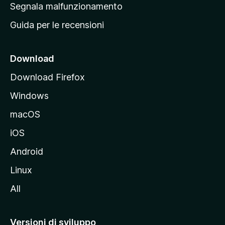
r
Segnala malfunzionamento
i
i
Guida per le recensioni
n
c
i
Download
p
Download Firefox
a
Windows
l
e
macOS
d
iOS
e
l
Android
s
Linux
i
All
t
o
M
Versioni di sviluppo