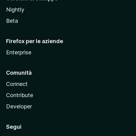
o
Nightly
z
i
Beta
l
l
Firefox per le aziende
a
Enterprise
Comunità
Connect
Contribute
Developer
Segui