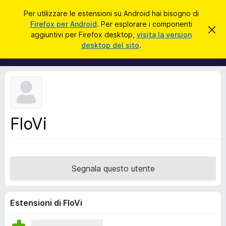
C
Accedi
Per utilizzare le estensioni su Android hai bisogno di
e
Firefox per Android
. Per esplorare i componenti
C
C
r
aggiuntivi per Firefox desktop,
visita la version
h
o
desktop del sito
.
i
c
m
u
a
d
p
i
o
q
u
n
e
e
s
t
n
o
FloVi
t
a
v
i
v
a
i
s
g
o
Segnala questo utente
g
i
u
Estensioni di FloVi
n
t