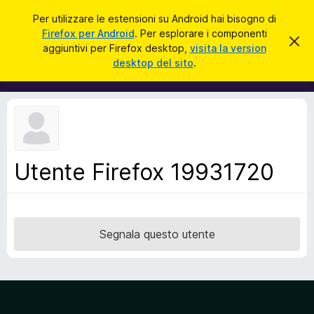
C
Accedi
Per utilizzare le estensioni su Android hai bisogno di
e
Firefox per Android
. Per esplorare i componenti
C
C
r
aggiuntivi per Firefox desktop,
visita la version
h
o
desktop del sito
.
i
c
m
u
a
d
p
i
o
q
u
n
e
e
s
t
n
o
Utente Firefox 19931720
t
a
v
i
v
a
i
s
g
o
Segnala questo utente
g
i
u
n
t