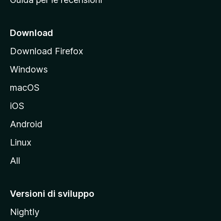
n
c
i
Download
p
Download Firefox
a
Windows
l
e
macOS
d
iOS
e
l
Android
s
Linux
i
All
t
o
M
Versioni di sviluppo
o
Nightly
z