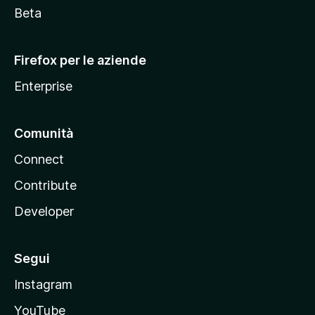
i
Beta
l
l
Firefox per le aziende
a
Enterprise
Comunità
Connect
Contribute
Developer
Segui
Instagram
YouTube