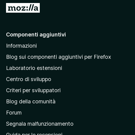
i
V
v
a
i
i
p
a
Componenti aggiuntivi
e
l
r
Informazioni
l
F
a
i
Blog sui componenti aggiuntivi per Firefox
r
p
Laboratorio estensioni
e
a
f
Centro di sviluppo
g
o
i
Criteri per sviluppatori
x
n
Blog della comunità
a
p
Forum
r
Segnala malfunzionamento
i
Guida per le recensioni