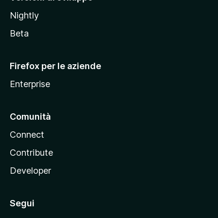
o
Nightly
z
i
Beta
l
l
Firefox per le aziende
a
Enterprise
Comunità
Connect
Contribute
Developer
Segui