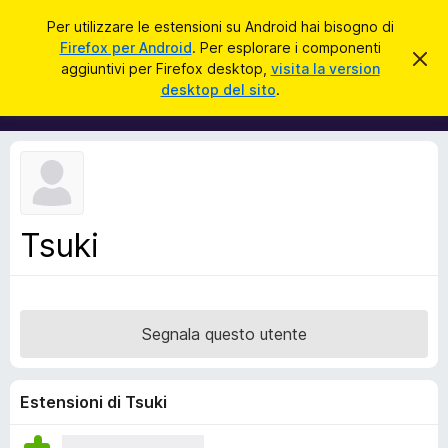
C
Accedi
Per utilizzare le estensioni su Android hai bisogno di
e
Firefox per Android
. Per esplorare i componenti
C
C
r
aggiuntivi per Firefox desktop,
visita la version
h
o
desktop del sito
.
i
c
m
u
a
d
p
i
o
q
u
n
e
e
s
t
n
o
Tsuki
t
a
v
i
v
a
i
s
g
o
Segnala questo utente
g
i
u
Estensioni di Tsuki
n
t