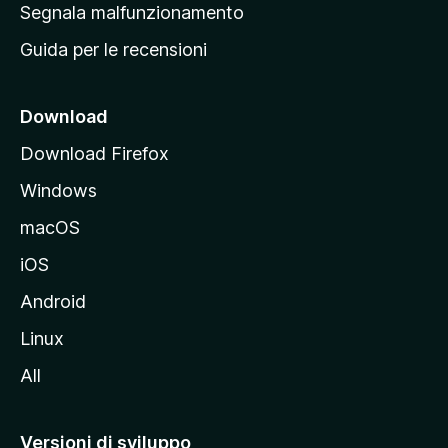
r
Segnala malfunzionamento
i
i
Guida per le recensioni
n
c
i
Download
p
Download Firefox
a
Windows
l
e
macOS
d
iOS
e
l
Android
s
Linux
i
All
t
o
M
Versioni di sviluppo