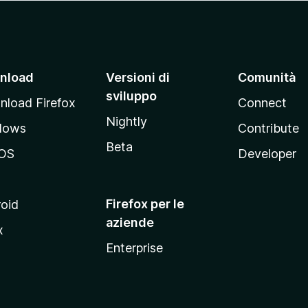
nload
Versioni di
Comunità
sviluppo
load Firefox
Connect
Nightly
dows
Contribute
Beta
OS
Developer
Firefox per le
oid
aziende
x
Enterprise