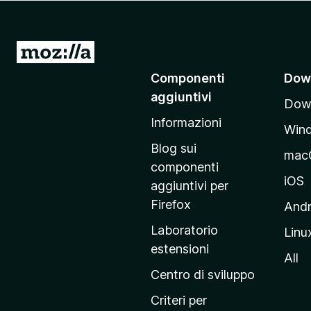
i
v
i
V
p
a
Componenti
Dow
e
i
r
aggiuntivi
Down
a
F
Informazioni
l
i
Win
l
r
Blog sui
mac
e
a
componenti
f
p
iOS
aggiuntivi per
o
a
Firefox
Andr
x
g
Laboratorio
Linu
i
estensioni
n
All
a
Centro di sviluppo
p
Criteri per