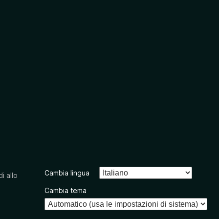
Cambia lingua
i allo
Cambia tema