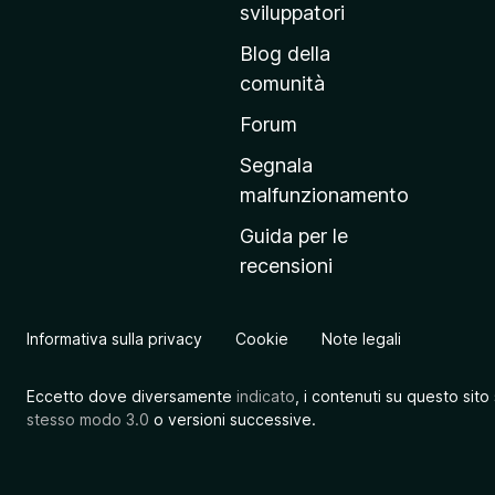
r
sviluppatori
i
Blog della
n
comunità
c
i
Forum
p
Segnala
a
malfunzionamento
l
Guida per le
e
recensioni
d
e
l
Informativa sulla privacy
Cookie
Note legali
s
i
Eccetto dove diversamente
indicato
, i contenuti su questo sito
t
stesso modo 3.0
o versioni successive.
o
M