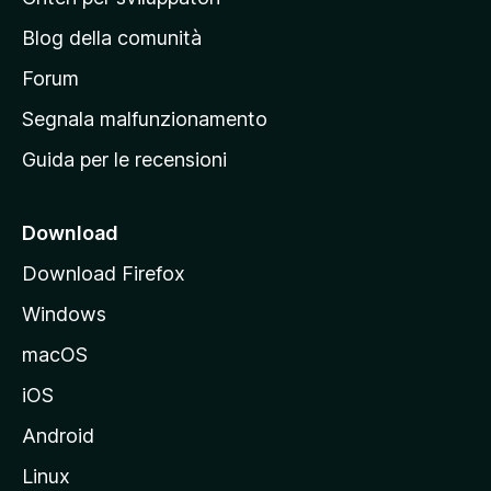
a
n
z
Blog della comunità
a
i
p
Forum
o
n
r
Segnala malfunzionamento
i
i
Guida per le recensioni
n
c
i
Download
p
Download Firefox
a
Windows
l
e
macOS
d
iOS
e
l
Android
s
Linux