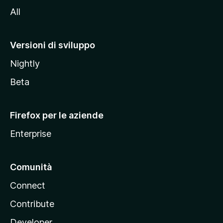
i
All
t
o
M
Versioni di sviluppo
o
Nightly
z
i
Beta
l
l
Firefox per le aziende
a
Enterprise
Comunità
Connect
Contribute
Developer