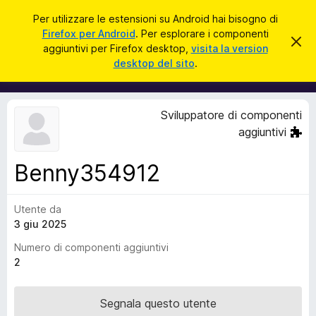
C
Accedi
Per utilizzare le estensioni su Android hai bisogno di
e
Firefox per Android
. Per esplorare i componenti
C
C
r
aggiuntivi per Firefox desktop,
visita la version
h
o
desktop del sito
.
i
c
m
u
a
d
p
i
o
q
Sviluppatore di componenti
u
n
aggiuntivi
e
e
s
t
n
o
Benny354912
t
a
v
i
v
Utente da
a
i
s
3 giu 2025
g
o
g
Numero di componenti aggiuntivi
i
2
u
n
Segnala questo utente
t